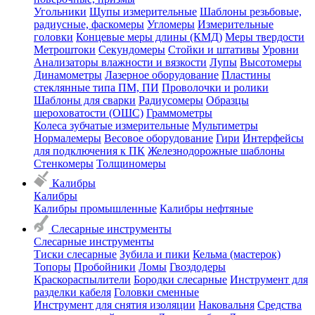
Угольники
Щупы измерительные
Шаблоны резьбовые,
радиусные, фаскомеры
Угломеры
Измерительные
головки
Концевые меры длины (КМД)
Меры твердости
Метроштоки
Секундомеры
Стойки и штативы
Уровни
Анализаторы влажности и вязкости
Лупы
Высотомеры
Динамометры
Лазерное оборудование
Пластины
стеклянные типа ПМ, ПИ
Проволочки и ролики
Шаблоны для сварки
Радиусомеры
Образцы
шероховатости (ОШС)
Граммометры
Колеса зубчатые измерительные
Мультиметры
Нормалемеры
Весовое оборудование
Гири
Интерфейсы
для подключения к ПК
Железнодорожные шаблоны
Стенкомеры
Толщиномеры
Калибры
Калибры
Калибры промышленные
Калибры нефтяные
Слесарные инструменты
Слесарные инструменты
Тиски слесарные
Зубила и пики
Кельма (мастерок)
Топоры
Пробойники
Ломы
Гвоздодеры
Краскораспылители
Бородки слесарные
Инструмент для
разделки кабеля
Головки сменные
Инструмент для снятия изоляции
Наковальня
Средства