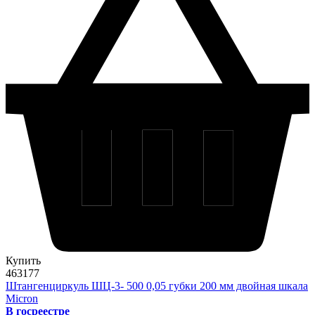
Купить
463177
Штангенциркуль ШЦ-3- 500 0,05 губки 200 мм двойная шкала
Micron
В госреестре