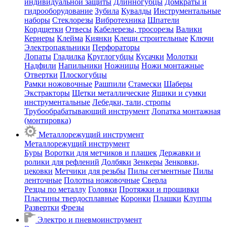
индивидуальной защиты
Длинногубцы
Домкраты и
гидрооборудование
Зубила
Кувалды
Инструментальные
наборы
Стеклорезы
Вибротехника
Шпатели
Кордщетки
Отвесы
Кабелерезы, тросорезы
Валики
Кернеры
Клейма
Киянки
Клещи строительные
Ключи
Электропаяльники
Перфораторы
Лопаты
Гладилка
Круглогубцы
Кусачки
Молотки
Надфили
Напильники
Ножницы
Ножи монтажные
Отвертки
Плоскогубцы
Рамки ножовочные
Рашпили
Стамески
Шаберы
Экстракторы
Щетки металлические
Ящики и сумки
инструментальные
Лебедки, тали, стропы
Трубообрабатывающий инструмент
Лопатка монтажная
(монтировка)
Металлорежущий инструмент
Металлорежущий инструмент
Буры
Воротки для метчиков и плашек
Державки и
ролики для рефлений
Долбяки
Зенкеры
Зенковки,
цековки
Метчики для резьбы
Пилы сегментные
Пилы
ленточные
Полотна ножовочные
Сверла
Резцы по металлу
Головки
Протяжки и прошивки
Пластины твердосплавные
Коронки
Плашки
Клуппы
Развертки
Фрезы
Электро и пневмоинструмент