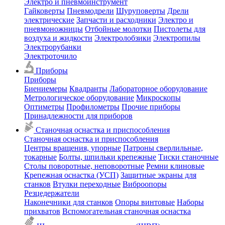
Электро и пневмоинструмент
Гайковерты
Пневмодрели
Шуруповерты
Дрели
электрические
Запчасти и расходники
Электро и
пневмоножницы
Отбойные молотки
Пистолеты для
воздуха и жидкости
Электролобзики
Электропилы
Электрорубанки
Электроточило
Приборы
Приборы
Биениемеры
Квадранты
Лабораторное оборудование
Метрологическое оборудование
Микроскопы
Оптиметры
Профилометры
Прочие приборы
Принадлежности для приборов
Станочная оснастка и приспособления
Станочная оснастка и приспособления
Центры вращения, упорные
Патроны сверлильные,
токарные
Болты, шпильки крепежные
Тиски станочные
Столы поворотные, неповоротные
Ремни клиновые
Крепежная оснастка (УСП)
Защитные экраны для
станков
Втулки переходные
Виброопоры
Резцедержатели
Наконечники для станков
Опоры винтовые
Наборы
прихватов
Вспомогательная станочная оснастка