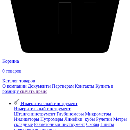
Корзина
0
товаров
Каталог товаров
О компании
Документы
Партнерам
Контакты
Купить в
розницу
скачать прайс
Измерительный инструмент
Измерительный инструмент
Штангенинструмент
Глубиномеры
Микрометры
Индикаторы
Нутромеры
Линейки, кубы
Рулетки
Метры
складные
Разметочный инструмент
Скобы
Плиты
поверочные, призмы