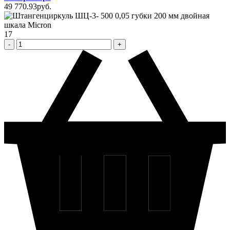
49 770
.93
pуб.
17