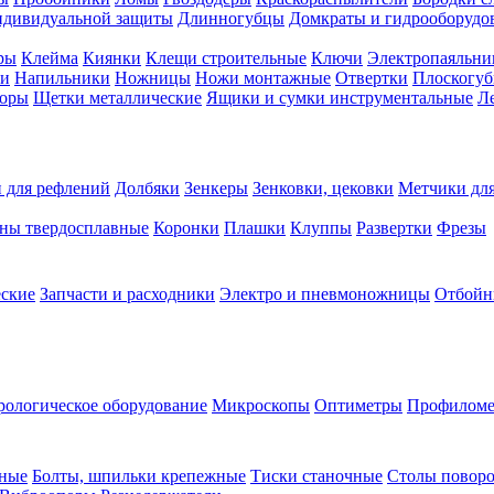
ндивидуальной защиты
Длинногубцы
Домкраты и гидрооборудо
ры
Клейма
Киянки
Клещи строительные
Ключи
Электропаяльни
и
Напильники
Ножницы
Ножи монтажные
Отвертки
Плоскогу
торы
Щетки металлические
Ящики и сумки инструментальные
Ле
 для рефлений
Долбяки
Зенкеры
Зенковки, цековки
Метчики для
ны твердосплавные
Коронки
Плашки
Клуппы
Развертки
Фрезы
еские
Запчасти и расходники
Электро и пневмоножницы
Отбойн
рологическое оборудование
Микроскопы
Оптиметры
Профилом
рные
Болты, шпильки крепежные
Тиски станочные
Столы поворо