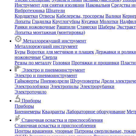
Инструмент для снятия изоляции
Наковальня
Средства и
Вибротехника
Шпатели
Кордщетки
Отвесы
Кабелерезы, тросорезы
Валики
Керне
Лопаты
Гладилка
Круглогубцы
Кусачки
Молотки
Надфил
Рамки ножовочные
Рашпили
Стамески
Шаберы
Экстрак
Лопатка монтажная (монтировка)
Металлорежущий инструмент
Металлорежущий инструмент
Буры
Воротки для метчиков и плашек
Державки и ролики
ножовочные
Сверла
Резцы по металлу
Головки
Протяжки и прошивки
Пласти
Электро и пневмоинструмент
Электро и пневмоинструмент
Гайковерты
Пневмодрели
Шуруповерты
Дрели электрич
Электролобзики
Электропилы
Электрорубанки
Электроточило
Приборы
Приборы
Биениемеры
Квадранты
Лабораторное оборудование
Мет
Станочная оснастка и приспособления
Станочная оснастка и приспособления
Центры вращения, упорные
Патроны сверлильные, тока