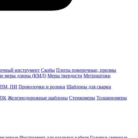
точный инструмент
Скобы
Плиты поверочные, призмы
ые меры длины (КМД)
Меры твердости
Метроштоки
 ПМ, ПИ
Проволочки и ролики
Шаблоны для сварки
 ПК
Железнодорожные шаблоны
Стенкомеры
Толщиномеры
лесарные
Инструмент для разделки кабеля
Головки сменные