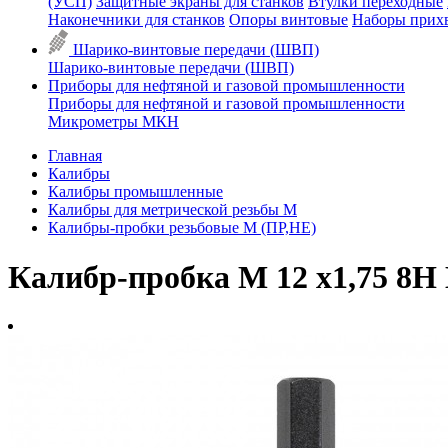
(УСП)
Защитные экраны для станков
Втулки переходные
Наконечники для станков
Опоры винтовые
Наборы прих
Шарико-винтовые передачи (ШВП)
Шарико-винтовые передачи (ШВП)
Приборы для нефтяной и газовой промышленности
Приборы для нефтяной и газовой промышленности
Микрометры МКН
Главная
Калибры
Калибры промышленные
Калибры для метрической резьбы М
Калибры-пробки резьбовые М (ПР,НЕ)
Калибр-пробка М 12 х1,75 8H