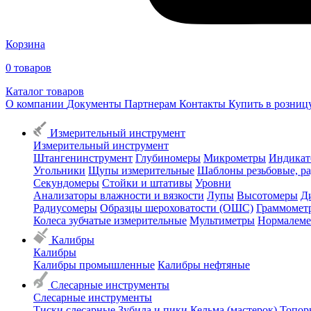
Корзина
0
товаров
Каталог товаров
О компании
Документы
Партнерам
Контакты
Купить в розни
Измерительный инструмент
Измерительный инструмент
Штангенинструмент
Глубиномеры
Микрометры
Индикат
Угольники
Щупы измерительные
Шаблоны резьбовые, р
Секундомеры
Стойки и штативы
Уровни
Анализаторы влажности и вязкости
Лупы
Высотомеры
Д
Радиусомеры
Образцы шероховатости (ОШС)
Граммомет
Колеса зубчатые измерительные
Мультиметры
Нормалем
Калибры
Калибры
Калибры промышленные
Калибры нефтяные
Слесарные инструменты
Слесарные инструменты
Тиски слесарные
Зубила и пики
Кельма (мастерок)
Топор