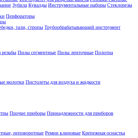
вание
Зубила
Кувалды
Инструментальные наборы
Стеклорезы
ки
Перфораторы
бцы
бедки, тали, стропы
Трубообрабатывающий инструмент
 резьбы
Пилы сегментные
Пилы ленточные
Полотна
ые молотки
Пистолеты для воздуха и жидкости
етры
Прочие приборы
Принадлежности для приборов
тные, неповоротные
Ремни клиновые
Крепежная оснастка