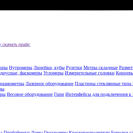
цу
скачать прайс
оры
Нутромеры
Линейки, кубы
Рулетки
Метры складные
Разме
адиусные, фаскомеры
Угломеры
Измерительные головки
Концев
инамометры
Лазерное оборудование
Пластины стеклянные типа
ры
еры
Весовое оборудование
Гири
Интерфейсы для подключения к
ы
Пробойники
Ломы
Гвоздодеры
Краскораспылители
Бородки с