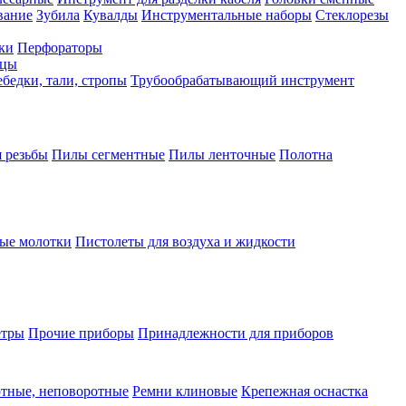
вание
Зубила
Кувалды
Инструментальные наборы
Стеклорезы
ки
Перфораторы
бцы
бедки, тали, стропы
Трубообрабатывающий инструмент
 резьбы
Пилы сегментные
Пилы ленточные
Полотна
ые молотки
Пистолеты для воздуха и жидкости
етры
Прочие приборы
Принадлежности для приборов
тные, неповоротные
Ремни клиновые
Крепежная оснастка