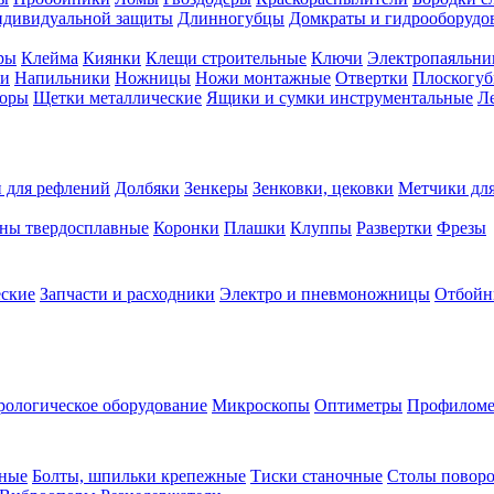
ндивидуальной защиты
Длинногубцы
Домкраты и гидрооборудо
ры
Клейма
Киянки
Клещи строительные
Ключи
Электропаяльни
и
Напильники
Ножницы
Ножи монтажные
Отвертки
Плоскогу
торы
Щетки металлические
Ящики и сумки инструментальные
Ле
 для рефлений
Долбяки
Зенкеры
Зенковки, цековки
Метчики для
ны твердосплавные
Коронки
Плашки
Клуппы
Развертки
Фрезы
еские
Запчасти и расходники
Электро и пневмоножницы
Отбойн
рологическое оборудование
Микроскопы
Оптиметры
Профилом
рные
Болты, шпильки крепежные
Тиски станочные
Столы поворо