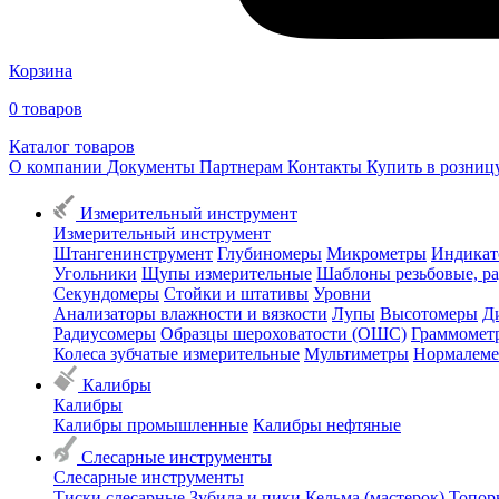
Корзина
0
товаров
Каталог товаров
О компании
Документы
Партнерам
Контакты
Купить в розни
Измерительный инструмент
Измерительный инструмент
Штангенинструмент
Глубиномеры
Микрометры
Индикат
Угольники
Щупы измерительные
Шаблоны резьбовые, р
Секундомеры
Стойки и штативы
Уровни
Анализаторы влажности и вязкости
Лупы
Высотомеры
Д
Радиусомеры
Образцы шероховатости (ОШС)
Граммомет
Колеса зубчатые измерительные
Мультиметры
Нормалем
Калибры
Калибры
Калибры промышленные
Калибры нефтяные
Слесарные инструменты
Слесарные инструменты
Тиски слесарные
Зубила и пики
Кельма (мастерок)
Топор