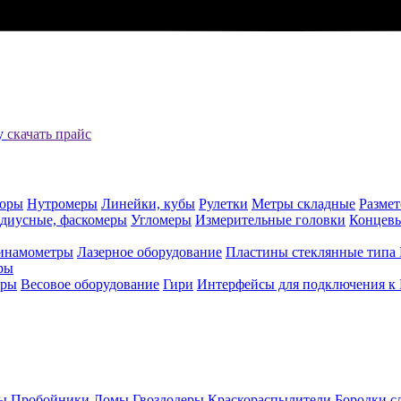
цу
скачать прайс
оры
Нутромеры
Линейки, кубы
Рулетки
Метры складные
Разме
адиусные, фаскомеры
Угломеры
Измерительные головки
Концев
инамометры
Лазерное оборудование
Пластины стеклянные типа
ры
еры
Весовое оборудование
Гири
Интерфейсы для подключения к
ы
Пробойники
Ломы
Гвоздодеры
Краскораспылители
Бородки с