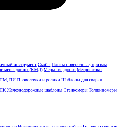
точный инструмент
Скобы
Плиты поверочные, призмы
ые меры длины (КМД)
Меры твердости
Метроштоки
 ПМ, ПИ
Проволочки и ролики
Шаблоны для сварки
 ПК
Железнодорожные шаблоны
Стенкомеры
Толщиномеры
лесарные
Инструмент для разделки кабеля
Головки сменные