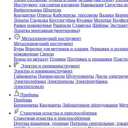
Инструмент для снятия изоляции
Наковальня
Средства и
Вибротехника
Шпатели
Кордщетки
Отвесы
Кабелерезы, тросорезы
Валики
Керне
Лопаты
Гладилка
Круглогубцы
Кусачки
Молотки
Надфил
Рамки ножовочные
Рашпили
Стамески
Шаберы
Экстрак
Лопатка монтажная (монтировка)
Металлорежущий инструмент
Металлорежущий инструмент
Буры
Воротки для метчиков и плашек
Державки и ролики
ножовочные
Сверла
Резцы по металлу
Головки
Протяжки и прошивки
Пласти
Электро и пневмоинструмент
Электро и пневмоинструмент
Гайковерты
Пневмодрели
Шуруповерты
Дрели электрич
Электролобзики
Электропилы
Электрорубанки
Электроточило
Приборы
Приборы
Биениемеры
Квадранты
Лабораторное оборудование
Мет
Станочная оснастка и приспособления
Станочная оснастка и приспособления
Центры вращения, упорные
Патроны сверлильные, тока