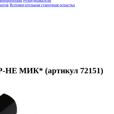
Виброопоры
Резцедержатели
ватов
Вспомогательная станочная оснастка
Р-НЕ МИК* (артикул 72151)