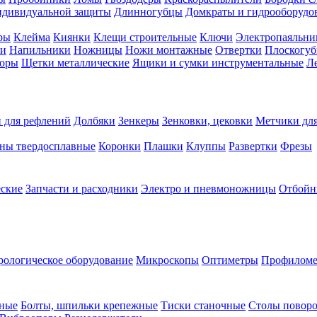
ндивидуальной защиты
Длинногубцы
Домкраты и гидрооборудо
ры
Клейма
Киянки
Клещи строительные
Ключи
Электропаяльни
и
Напильники
Ножницы
Ножи монтажные
Отвертки
Плоскогу
торы
Щетки металлические
Ящики и сумки инструментальные
Ле
 для рефлений
Долбяки
Зенкеры
Зенковки, цековки
Метчики для
ны твердосплавные
Коронки
Плашки
Клуппы
Развертки
Фрезы
еские
Запчасти и расходники
Электро и пневмоножницы
Отбойн
рологическое оборудование
Микроскопы
Оптиметры
Профилом
рные
Болты, шпильки крепежные
Тиски станочные
Столы поворо