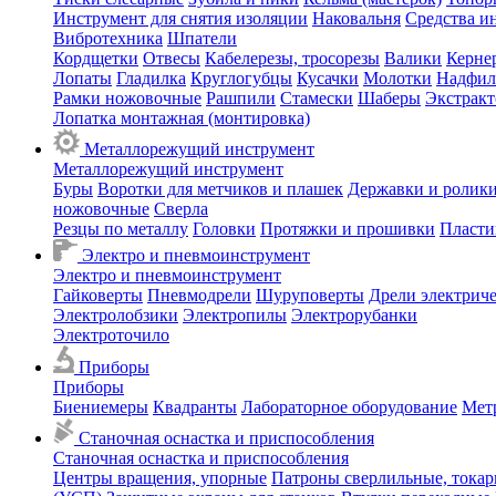
Инструмент для снятия изоляции
Наковальня
Средства и
Вибротехника
Шпатели
Кордщетки
Отвесы
Кабелерезы, тросорезы
Валики
Керне
Лопаты
Гладилка
Круглогубцы
Кусачки
Молотки
Надфил
Рамки ножовочные
Рашпили
Стамески
Шаберы
Экстрак
Лопатка монтажная (монтировка)
Металлорежущий инструмент
Металлорежущий инструмент
Буры
Воротки для метчиков и плашек
Державки и ролики
ножовочные
Сверла
Резцы по металлу
Головки
Протяжки и прошивки
Пласти
Электро и пневмоинструмент
Электро и пневмоинструмент
Гайковерты
Пневмодрели
Шуруповерты
Дрели электрич
Электролобзики
Электропилы
Электрорубанки
Электроточило
Приборы
Приборы
Биениемеры
Квадранты
Лабораторное оборудование
Мет
Станочная оснастка и приспособления
Станочная оснастка и приспособления
Центры вращения, упорные
Патроны сверлильные, тока