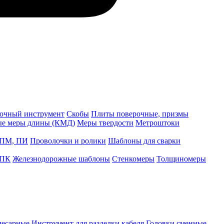
точный инструмент
Скобы
Плиты поверочные, призмы
ые меры длины (КМД)
Меры твердости
Метроштоки
 ПМ, ПИ
Проволочки и ролики
Шаблоны для сварки
 ПК
Железнодорожные шаблоны
Стенкомеры
Толщиномеры
лесарные
Инструмент для разделки кабеля
Головки сменные