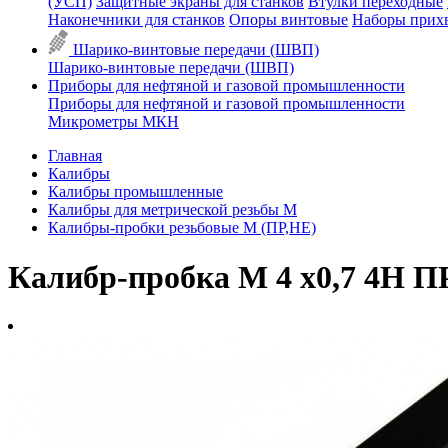
(УСП)
Защитные экраны для станков
Втулки переходные
Наконечники для станков
Опоры винтовые
Наборы прих
Шарико-винтовые передачи (ШВП)
Шарико-винтовые передачи (ШВП)
Приборы для нефтяной и газовой промышленности
Приборы для нефтяной и газовой промышленности
Микрометры МКН
Главная
Калибры
Калибры промышленные
Калибры для метрической резьбы М
Калибры-пробки резьбовые М (ПР,НЕ)
Калибр-пробка М 4 х0,7 4H П