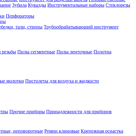
вание
Зубила
Кувалды
Инструментальные наборы
Стеклорезы
ки
Перфораторы
бцы
бедки, тали, стропы
Трубообрабатывающий инструмент
 резьбы
Пилы сегментные
Пилы ленточные
Полотна
ые молотки
Пистолеты для воздуха и жидкости
етры
Прочие приборы
Принадлежности для приборов
тные, неповоротные
Ремни клиновые
Крепежная оснастка