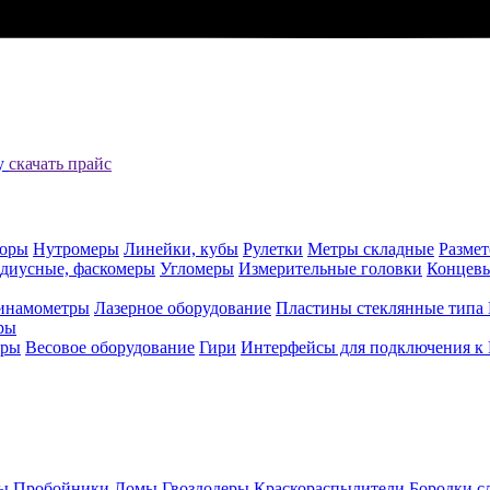
цу
скачать прайс
оры
Нутромеры
Линейки, кубы
Рулетки
Метры складные
Разме
адиусные, фаскомеры
Угломеры
Измерительные головки
Концев
инамометры
Лазерное оборудование
Пластины стеклянные типа
ры
еры
Весовое оборудование
Гири
Интерфейсы для подключения к
ы
Пробойники
Ломы
Гвоздодеры
Краскораспылители
Бородки с