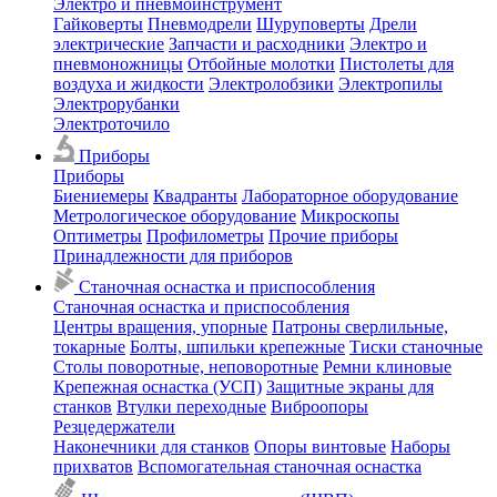
Электро и пневмоинструмент
Гайковерты
Пневмодрели
Шуруповерты
Дрели
электрические
Запчасти и расходники
Электро и
пневмоножницы
Отбойные молотки
Пистолеты для
воздуха и жидкости
Электролобзики
Электропилы
Электрорубанки
Электроточило
Приборы
Приборы
Биениемеры
Квадранты
Лабораторное оборудование
Метрологическое оборудование
Микроскопы
Оптиметры
Профилометры
Прочие приборы
Принадлежности для приборов
Станочная оснастка и приспособления
Станочная оснастка и приспособления
Центры вращения, упорные
Патроны сверлильные,
токарные
Болты, шпильки крепежные
Тиски станочные
Столы поворотные, неповоротные
Ремни клиновые
Крепежная оснастка (УСП)
Защитные экраны для
станков
Втулки переходные
Виброопоры
Резцедержатели
Наконечники для станков
Опоры винтовые
Наборы
прихватов
Вспомогательная станочная оснастка