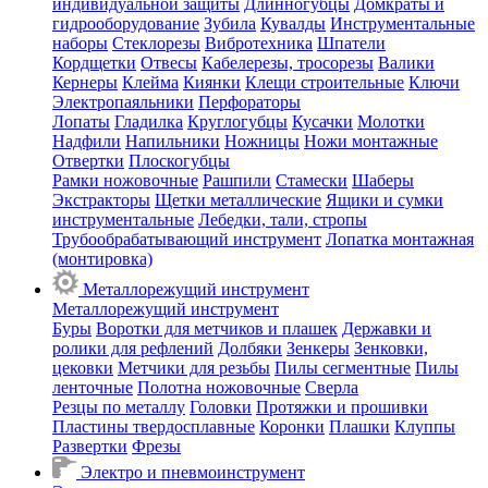
индивидуальной защиты
Длинногубцы
Домкраты и
гидрооборудование
Зубила
Кувалды
Инструментальные
наборы
Стеклорезы
Вибротехника
Шпатели
Кордщетки
Отвесы
Кабелерезы, тросорезы
Валики
Кернеры
Клейма
Киянки
Клещи строительные
Ключи
Электропаяльники
Перфораторы
Лопаты
Гладилка
Круглогубцы
Кусачки
Молотки
Надфили
Напильники
Ножницы
Ножи монтажные
Отвертки
Плоскогубцы
Рамки ножовочные
Рашпили
Стамески
Шаберы
Экстракторы
Щетки металлические
Ящики и сумки
инструментальные
Лебедки, тали, стропы
Трубообрабатывающий инструмент
Лопатка монтажная
(монтировка)
Металлорежущий инструмент
Металлорежущий инструмент
Буры
Воротки для метчиков и плашек
Державки и
ролики для рефлений
Долбяки
Зенкеры
Зенковки,
цековки
Метчики для резьбы
Пилы сегментные
Пилы
ленточные
Полотна ножовочные
Сверла
Резцы по металлу
Головки
Протяжки и прошивки
Пластины твердосплавные
Коронки
Плашки
Клуппы
Развертки
Фрезы
Электро и пневмоинструмент