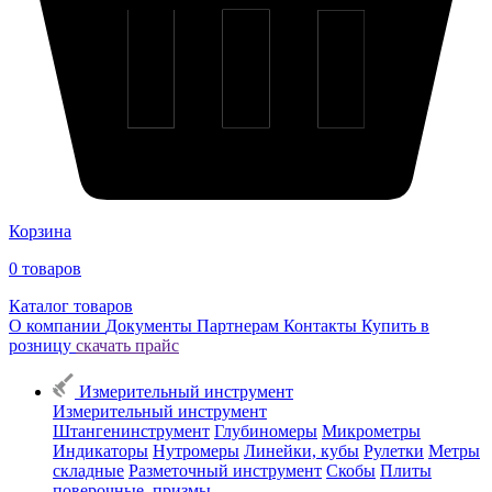
Корзина
0
товаров
Каталог товаров
О компании
Документы
Партнерам
Контакты
Купить в
розницу
скачать прайс
Измерительный инструмент
Измерительный инструмент
Штангенинструмент
Глубиномеры
Микрометры
Индикаторы
Нутромеры
Линейки, кубы
Рулетки
Метры
складные
Разметочный инструмент
Скобы
Плиты
поверочные, призмы