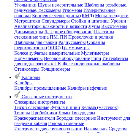
Угольники
Щупы измерительные
Шаблоны резьбовые,
радиусные, фаскомеры
Угломеры
Измерительные
головки
Концевые меры длины (КМД)
Меры твердости
Метроштоки
Секундомеры
Стойки и штативы
Уровни
Анализаторы влажности и вязкости
Лупы
Высотомеры
Динамометры
Лазерное оборудование
Пластины
стеклянные типа ПМ, ПИ
Проволочки и ролики
Шаблоны для сварки
Радиусомеры
Образцы
шероховатости (ОШС)
Граммометры
Колеса зубчатые измерительные
Мультиметры
Нормалемеры
Весовое оборудование
Гири
Интерфейсы
для подключения к ПК
Железнодорожные шаблоны
Стенкомеры
Толщиномеры
Калибры
Калибры
Калибры промышленные
Калибры нефтяные
Слесарные инструменты
Слесарные инструменты
Тиски слесарные
Зубила и пики
Кельма (мастерок)
Топоры
Пробойники
Ломы
Гвоздодеры
Краскораспылители
Бородки слесарные
Инструмент для
разделки кабеля
Головки сменные
Инструмент для снятия изоляции
Наковальня
Средства