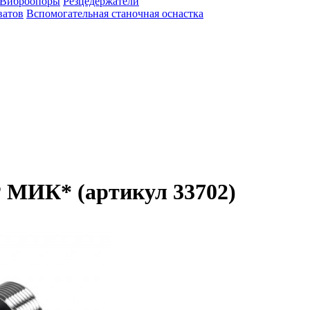
Виброопоры
Резцедержатели
ватов
Вспомогательная станочная оснастка
 МИК* (артикул 33702)