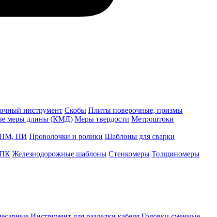
точный инструмент
Скобы
Плиты поверочные, призмы
ые меры длины (КМД)
Меры твердости
Метроштоки
 ПМ, ПИ
Проволочки и ролики
Шаблоны для сварки
 ПК
Железнодорожные шаблоны
Стенкомеры
Толщиномеры
лесарные
Инструмент для разделки кабеля
Головки сменные