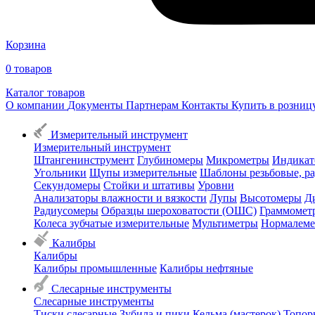
Корзина
0
товаров
Каталог товаров
О компании
Документы
Партнерам
Контакты
Купить в розни
Измерительный инструмент
Измерительный инструмент
Штангенинструмент
Глубиномеры
Микрометры
Индикат
Угольники
Щупы измерительные
Шаблоны резьбовые, р
Секундомеры
Стойки и штативы
Уровни
Анализаторы влажности и вязкости
Лупы
Высотомеры
Д
Радиусомеры
Образцы шероховатости (ОШС)
Граммомет
Колеса зубчатые измерительные
Мультиметры
Нормалем
Калибры
Калибры
Калибры промышленные
Калибры нефтяные
Слесарные инструменты
Слесарные инструменты
Тиски слесарные
Зубила и пики
Кельма (мастерок)
Топор