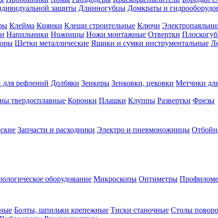
ндивидуальной защиты
Длинногубцы
Домкраты и гидрооборудо
ры
Клейма
Киянки
Клещи строительные
Ключи
Электропаяльни
и
Напильники
Ножницы
Ножи монтажные
Отвертки
Плоскогу
торы
Щетки металлические
Ящики и сумки инструментальные
Ле
 для рефлений
Долбяки
Зенкеры
Зенковки, цековки
Метчики для
ны твердосплавные
Коронки
Плашки
Клуппы
Развертки
Фрезы
еские
Запчасти и расходники
Электро и пневмоножницы
Отбойн
рологическое оборудование
Микроскопы
Оптиметры
Профилом
рные
Болты, шпильки крепежные
Тиски станочные
Столы поворо