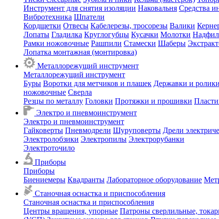
Инструмент для снятия изоляции
Наковальня
Средства и
Вибротехника
Шпатели
Кордщетки
Отвесы
Кабелерезы, тросорезы
Валики
Керне
Лопаты
Гладилка
Круглогубцы
Кусачки
Молотки
Надфил
Рамки ножовочные
Рашпили
Стамески
Шаберы
Экстрак
Лопатка монтажная (монтировка)
Металлорежущий инструмент
Металлорежущий инструмент
Буры
Воротки для метчиков и плашек
Державки и ролики
ножовочные
Сверла
Резцы по металлу
Головки
Протяжки и прошивки
Пласти
Электро и пневмоинструмент
Электро и пневмоинструмент
Гайковерты
Пневмодрели
Шуруповерты
Дрели электрич
Электролобзики
Электропилы
Электрорубанки
Электроточило
Приборы
Приборы
Биениемеры
Квадранты
Лабораторное оборудование
Мет
Станочная оснастка и приспособления
Станочная оснастка и приспособления
Центры вращения, упорные
Патроны сверлильные, тока