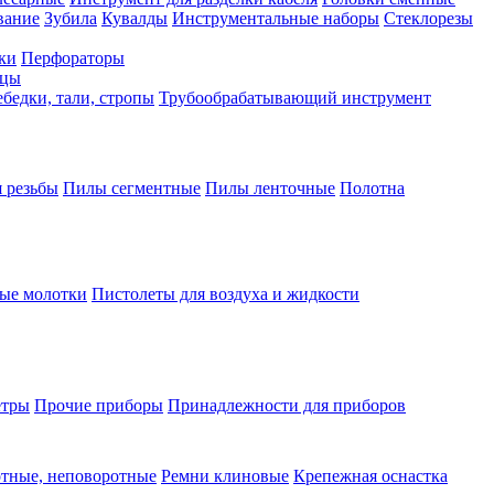
вание
Зубила
Кувалды
Инструментальные наборы
Стеклорезы
ки
Перфораторы
бцы
бедки, тали, стропы
Трубообрабатывающий инструмент
 резьбы
Пилы сегментные
Пилы ленточные
Полотна
ые молотки
Пистолеты для воздуха и жидкости
етры
Прочие приборы
Принадлежности для приборов
тные, неповоротные
Ремни клиновые
Крепежная оснастка