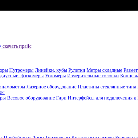
цу
скачать прайс
оры
Нутромеры
Линейки, кубы
Рулетки
Метры складные
Разме
адиусные, фаскомеры
Угломеры
Измерительные головки
Концев
инамометры
Лазерное оборудование
Пластины стеклянные типа
ры
еры
Весовое оборудование
Гири
Интерфейсы для подключения к
ы
Пробойники
Ломы
Гвоздодеры
Краскораспылители
Бородки с