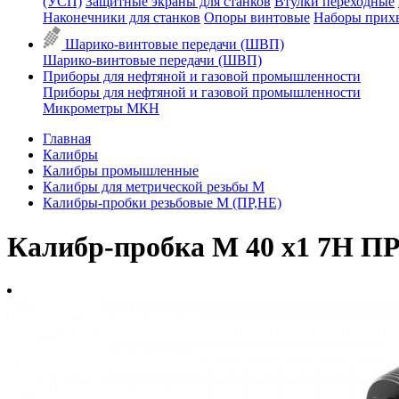
(УСП)
Защитные экраны для станков
Втулки переходные
Наконечники для станков
Опоры винтовые
Наборы прих
Шарико-винтовые передачи (ШВП)
Шарико-винтовые передачи (ШВП)
Приборы для нефтяной и газовой промышленности
Приборы для нефтяной и газовой промышленности
Микрометры МКН
Главная
Калибры
Калибры промышленные
Калибры для метрической резьбы М
Калибры-пробки резьбовые М (ПР,НЕ)
Калибр-пробка М 40 х1 7H ПР