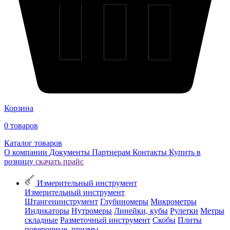
Корзина
0
товаров
Каталог товаров
О компании
Документы
Партнерам
Контакты
Купить в
розницу
скачать прайс
Измерительный инструмент
Измерительный инструмент
Штангенинструмент
Глубиномеры
Микрометры
Индикаторы
Нутромеры
Линейки, кубы
Рулетки
Метры
складные
Разметочный инструмент
Скобы
Плиты
поверочные, призмы