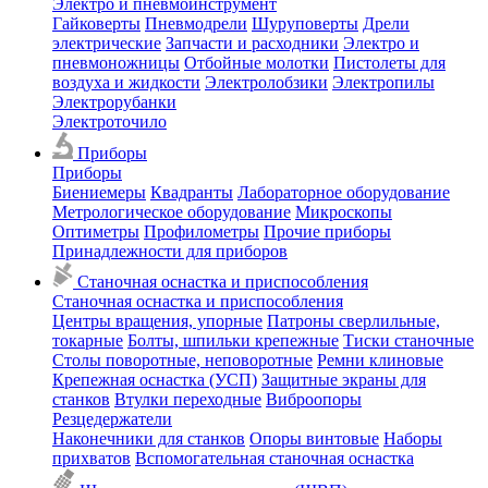
Электро и пневмоинструмент
Гайковерты
Пневмодрели
Шуруповерты
Дрели
электрические
Запчасти и расходники
Электро и
пневмоножницы
Отбойные молотки
Пистолеты для
воздуха и жидкости
Электролобзики
Электропилы
Электрорубанки
Электроточило
Приборы
Приборы
Биениемеры
Квадранты
Лабораторное оборудование
Метрологическое оборудование
Микроскопы
Оптиметры
Профилометры
Прочие приборы
Принадлежности для приборов
Станочная оснастка и приспособления
Станочная оснастка и приспособления
Центры вращения, упорные
Патроны сверлильные,
токарные
Болты, шпильки крепежные
Тиски станочные
Столы поворотные, неповоротные
Ремни клиновые
Крепежная оснастка (УСП)
Защитные экраны для
станков
Втулки переходные
Виброопоры
Резцедержатели
Наконечники для станков
Опоры винтовые
Наборы
прихватов
Вспомогательная станочная оснастка