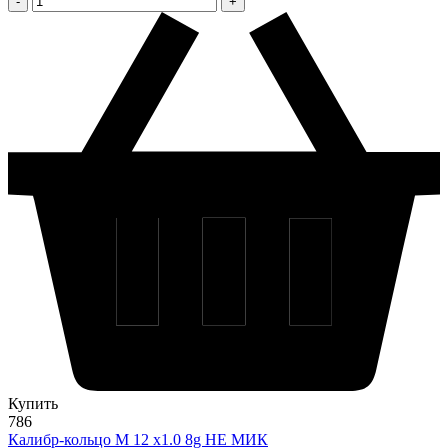
Купить
786
Калибр-кольцо М 12 х1.0 8g НЕ МИК