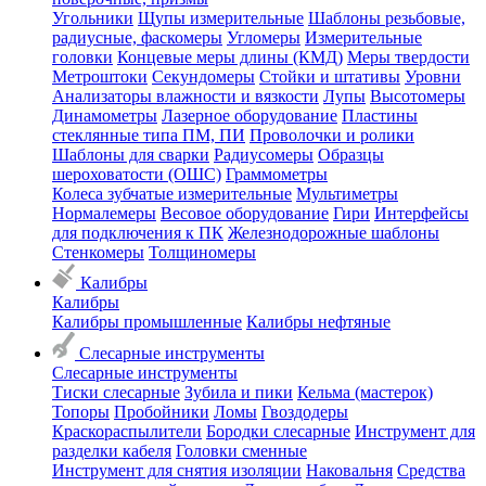
Угольники
Щупы измерительные
Шаблоны резьбовые,
радиусные, фаскомеры
Угломеры
Измерительные
головки
Концевые меры длины (КМД)
Меры твердости
Метроштоки
Секундомеры
Стойки и штативы
Уровни
Анализаторы влажности и вязкости
Лупы
Высотомеры
Динамометры
Лазерное оборудование
Пластины
стеклянные типа ПМ, ПИ
Проволочки и ролики
Шаблоны для сварки
Радиусомеры
Образцы
шероховатости (ОШС)
Граммометры
Колеса зубчатые измерительные
Мультиметры
Нормалемеры
Весовое оборудование
Гири
Интерфейсы
для подключения к ПК
Железнодорожные шаблоны
Стенкомеры
Толщиномеры
Калибры
Калибры
Калибры промышленные
Калибры нефтяные
Слесарные инструменты
Слесарные инструменты
Тиски слесарные
Зубила и пики
Кельма (мастерок)
Топоры
Пробойники
Ломы
Гвоздодеры
Краскораспылители
Бородки слесарные
Инструмент для
разделки кабеля
Головки сменные
Инструмент для снятия изоляции
Наковальня
Средства