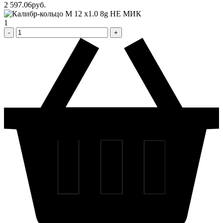
2 597
.06
pуб.
1