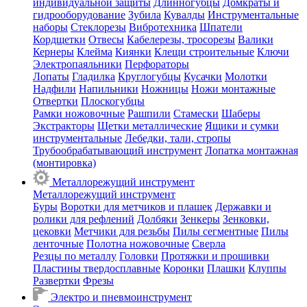
индивидуальной защиты
Длинногубцы
Домкраты и
гидрооборудование
Зубила
Кувалды
Инструментальные
наборы
Стеклорезы
Вибротехника
Шпатели
Кордщетки
Отвесы
Кабелерезы, тросорезы
Валики
Кернеры
Клейма
Киянки
Клещи строительные
Ключи
Электропаяльники
Перфораторы
Лопаты
Гладилка
Круглогубцы
Кусачки
Молотки
Надфили
Напильники
Ножницы
Ножи монтажные
Отвертки
Плоскогубцы
Рамки ножовочные
Рашпили
Стамески
Шаберы
Экстракторы
Щетки металлические
Ящики и сумки
инструментальные
Лебедки, тали, стропы
Трубообрабатывающий инструмент
Лопатка монтажная
(монтировка)
Металлорежущий инструмент
Металлорежущий инструмент
Буры
Воротки для метчиков и плашек
Державки и
ролики для рефлений
Долбяки
Зенкеры
Зенковки,
цековки
Метчики для резьбы
Пилы сегментные
Пилы
ленточные
Полотна ножовочные
Сверла
Резцы по металлу
Головки
Протяжки и прошивки
Пластины твердосплавные
Коронки
Плашки
Клуппы
Развертки
Фрезы
Электро и пневмоинструмент