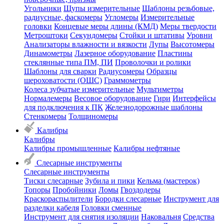
Угольники
Щупы измерительные
Шаблоны резьбовые,
радиусные, фаскомеры
Угломеры
Измерительные
головки
Концевые меры длины (КМД)
Меры твердости
Метроштоки
Секундомеры
Стойки и штативы
Уровни
Анализаторы влажности и вязкости
Лупы
Высотомеры
Динамометры
Лазерное оборудование
Пластины
стеклянные типа ПМ, ПИ
Проволочки и ролики
Шаблоны для сварки
Радиусомеры
Образцы
шероховатости (ОШС)
Граммометры
Колеса зубчатые измерительные
Мультиметры
Нормалемеры
Весовое оборудование
Гири
Интерфейсы
для подключения к ПК
Железнодорожные шаблоны
Стенкомеры
Толщиномеры
Калибры
Калибры
Калибры промышленные
Калибры нефтяные
Слесарные инструменты
Слесарные инструменты
Тиски слесарные
Зубила и пики
Кельма (мастерок)
Топоры
Пробойники
Ломы
Гвоздодеры
Краскораспылители
Бородки слесарные
Инструмент для
разделки кабеля
Головки сменные
Инструмент для снятия изоляции
Наковальня
Средства