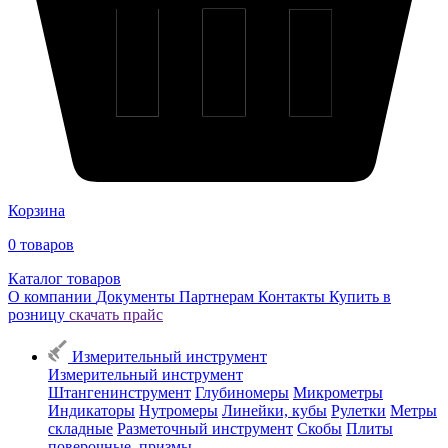
Корзина
0
товаров
Каталог товаров
О компании
Документы
Партнерам
Контакты
Купить в
розницу
скачать прайс
Измерительный инструмент
Измерительный инструмент
Штангенинструмент
Глубиномеры
Микрометры
Индикаторы
Нутромеры
Линейки, кубы
Рулетки
Метры
складные
Разметочный инструмент
Скобы
Плиты
поверочные, призмы