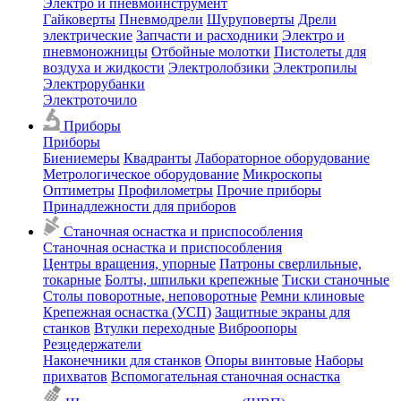
Электро и пневмоинструмент
Гайковерты
Пневмодрели
Шуруповерты
Дрели
электрические
Запчасти и расходники
Электро и
пневмоножницы
Отбойные молотки
Пистолеты для
воздуха и жидкости
Электролобзики
Электропилы
Электрорубанки
Электроточило
Приборы
Приборы
Биениемеры
Квадранты
Лабораторное оборудование
Метрологическое оборудование
Микроскопы
Оптиметры
Профилометры
Прочие приборы
Принадлежности для приборов
Станочная оснастка и приспособления
Станочная оснастка и приспособления
Центры вращения, упорные
Патроны сверлильные,
токарные
Болты, шпильки крепежные
Тиски станочные
Столы поворотные, неповоротные
Ремни клиновые
Крепежная оснастка (УСП)
Защитные экраны для
станков
Втулки переходные
Виброопоры
Резцедержатели
Наконечники для станков
Опоры винтовые
Наборы
прихватов
Вспомогательная станочная оснастка