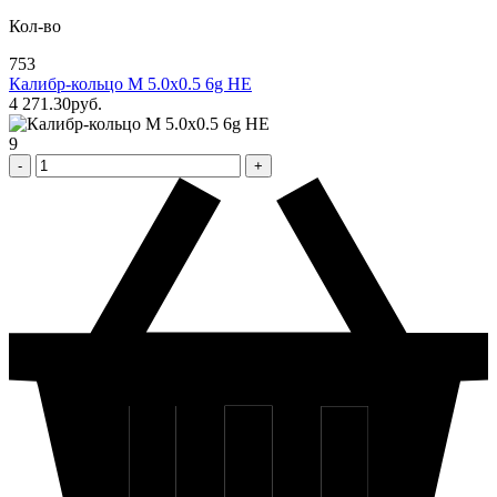
Кол-во
753
Калибр-кольцо М 5.0х0.5 6g НЕ
4 271
.30
pуб.
9