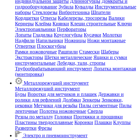
индивидуальной защиты
Длинногубцы
Домкраты и
гидрооборудование
Зубила
Кувалды
Инструментальные
наборы
Стеклорезы
Вибротехника
Шпатели
Кордщетки
Отвесы
Кабелерезы, тросорезы
Валики
Кернеры
Клейма
Киянки
Клещи строительные
Ключи
Электропаяльники
Перфораторы
Лопаты
Гладилка
Круглогубцы
Кусачки
Молотки
Надфили
Напильники
Ножницы
Ножи монтажные
Отвертки
Плоскогубцы
Рамки ножовочные
Рашпили
Стамески
Шаберы
Экстракторы
Щетки металлические
Ящики и сумки
инструментальные
Лебедки, тали, стропы
Трубообрабатывающий инструмент
Лопатка монтажная
(монтировка)
Металлорежущий инструмент
Металлорежущий инструмент
Буры
Воротки для метчиков и плашек
Державки и
ролики для рефлений
Долбяки
Зенкеры
Зенковки,
цековки
Метчики для резьбы
Пилы сегментные
Пилы
ленточные
Полотна ножовочные
Сверла
Резцы по металлу
Головки
Протяжки и прошивки
Пластины твердосплавные
Коронки
Плашки
Клуппы
Развертки
Фрезы
Электро и пневмоинструмент