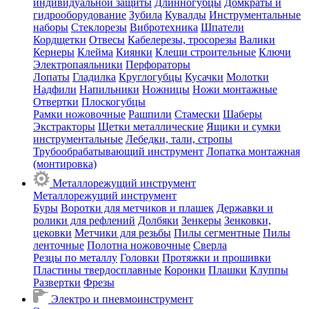
индивидуальной защиты
Длинногубцы
Домкраты и
гидрооборудование
Зубила
Кувалды
Инструментальные
наборы
Стеклорезы
Вибротехника
Шпатели
Кордщетки
Отвесы
Кабелерезы, тросорезы
Валики
Кернеры
Клейма
Киянки
Клещи строительные
Ключи
Электропаяльники
Перфораторы
Лопаты
Гладилка
Круглогубцы
Кусачки
Молотки
Надфили
Напильники
Ножницы
Ножи монтажные
Отвертки
Плоскогубцы
Рамки ножовочные
Рашпили
Стамески
Шаберы
Экстракторы
Щетки металлические
Ящики и сумки
инструментальные
Лебедки, тали, стропы
Трубообрабатывающий инструмент
Лопатка монтажная
(монтировка)
Металлорежущий инструмент
Металлорежущий инструмент
Буры
Воротки для метчиков и плашек
Державки и
ролики для рефлений
Долбяки
Зенкеры
Зенковки,
цековки
Метчики для резьбы
Пилы сегментные
Пилы
ленточные
Полотна ножовочные
Сверла
Резцы по металлу
Головки
Протяжки и прошивки
Пластины твердосплавные
Коронки
Плашки
Клуппы
Развертки
Фрезы
Электро и пневмоинструмент