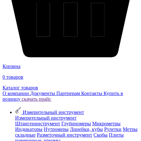
Корзина
0
товаров
Каталог товаров
О компании
Документы
Партнерам
Контакты
Купить в
розницу
скачать прайс
Измерительный инструмент
Измерительный инструмент
Штангенинструмент
Глубиномеры
Микрометры
Индикаторы
Нутромеры
Линейки, кубы
Рулетки
Метры
складные
Разметочный инструмент
Скобы
Плиты
поверочные, призмы