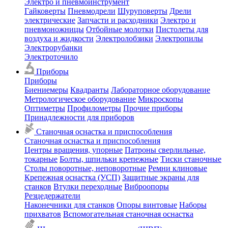
Электро и пневмоинструмент
Гайковерты
Пневмодрели
Шуруповерты
Дрели
электрические
Запчасти и расходники
Электро и
пневмоножницы
Отбойные молотки
Пистолеты для
воздуха и жидкости
Электролобзики
Электропилы
Электрорубанки
Электроточило
Приборы
Приборы
Биениемеры
Квадранты
Лабораторное оборудование
Метрологическое оборудование
Микроскопы
Оптиметры
Профилометры
Прочие приборы
Принадлежности для приборов
Станочная оснастка и приспособления
Станочная оснастка и приспособления
Центры вращения, упорные
Патроны сверлильные,
токарные
Болты, шпильки крепежные
Тиски станочные
Столы поворотные, неповоротные
Ремни клиновые
Крепежная оснастка (УСП)
Защитные экраны для
станков
Втулки переходные
Виброопоры
Резцедержатели
Наконечники для станков
Опоры винтовые
Наборы
прихватов
Вспомогательная станочная оснастка