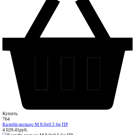
Купить
764
Калибр-кольцо М 8.0х0.5 6g ПР
4 029
.41
pуб.