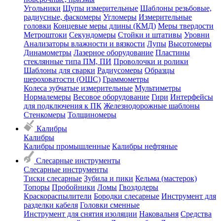
Угольники
Щупы измерительные
Шаблоны резьбовые,
радиусные, фаскомеры
Угломеры
Измерительные
головки
Концевые меры длины (КМД)
Меры твердости
Метроштоки
Секундомеры
Стойки и штативы
Уровни
Анализаторы влажности и вязкости
Лупы
Высотомеры
Динамометры
Лазерное оборудование
Пластины
стеклянные типа ПМ, ПИ
Проволочки и ролики
Шаблоны для сварки
Радиусомеры
Образцы
шероховатости (ОШС)
Граммометры
Колеса зубчатые измерительные
Мультиметры
Нормалемеры
Весовое оборудование
Гири
Интерфейсы
для подключения к ПК
Железнодорожные шаблоны
Стенкомеры
Толщиномеры
Калибры
Калибры
Калибры промышленные
Калибры нефтяные
Слесарные инструменты
Слесарные инструменты
Тиски слесарные
Зубила и пики
Кельма (мастерок)
Топоры
Пробойники
Ломы
Гвоздодеры
Краскораспылители
Бородки слесарные
Инструмент для
разделки кабеля
Головки сменные
Инструмент для снятия изоляции
Наковальня
Средства