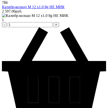
786
Калибр-кольцо М 12 х1.0 8g НЕ МИК
2 597
.06
pуб.
1