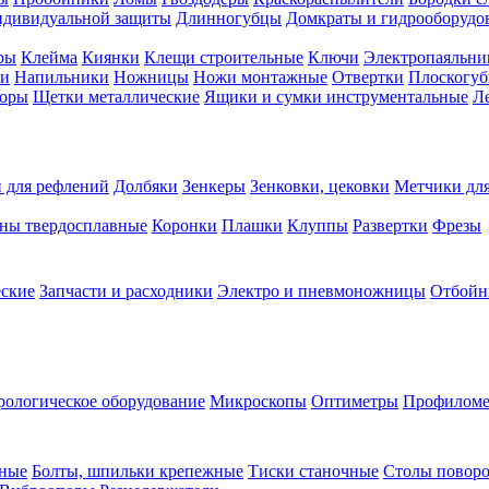
ндивидуальной защиты
Длинногубцы
Домкраты и гидрооборудо
ры
Клейма
Киянки
Клещи строительные
Ключи
Электропаяльни
и
Напильники
Ножницы
Ножи монтажные
Отвертки
Плоскогу
торы
Щетки металлические
Ящики и сумки инструментальные
Ле
 для рефлений
Долбяки
Зенкеры
Зенковки, цековки
Метчики для
ны твердосплавные
Коронки
Плашки
Клуппы
Развертки
Фрезы
еские
Запчасти и расходники
Электро и пневмоножницы
Отбойн
рологическое оборудование
Микроскопы
Оптиметры
Профилом
рные
Болты, шпильки крепежные
Тиски станочные
Столы поворо