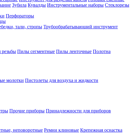
вание
Зубила
Кувалды
Инструментальные наборы
Стеклорезы
ки
Перфораторы
бцы
бедки, тали, стропы
Трубообрабатывающий инструмент
 резьбы
Пилы сегментные
Пилы ленточные
Полотна
ые молотки
Пистолеты для воздуха и жидкости
етры
Прочие приборы
Принадлежности для приборов
тные, неповоротные
Ремни клиновые
Крепежная оснастка