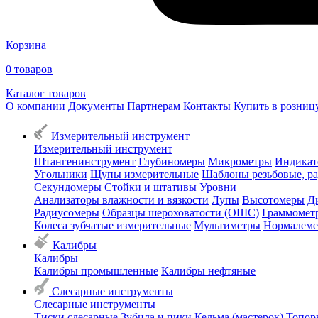
Корзина
0
товаров
Каталог товаров
О компании
Документы
Партнерам
Контакты
Купить в розни
Измерительный инструмент
Измерительный инструмент
Штангенинструмент
Глубиномеры
Микрометры
Индикат
Угольники
Щупы измерительные
Шаблоны резьбовые, р
Секундомеры
Стойки и штативы
Уровни
Анализаторы влажности и вязкости
Лупы
Высотомеры
Д
Радиусомеры
Образцы шероховатости (ОШС)
Граммомет
Колеса зубчатые измерительные
Мультиметры
Нормалем
Калибры
Калибры
Калибры промышленные
Калибры нефтяные
Слесарные инструменты
Слесарные инструменты
Тиски слесарные
Зубила и пики
Кельма (мастерок)
Топор