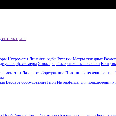
цу
скачать прайс
оры
Нутромеры
Линейки, кубы
Рулетки
Метры складные
Разме
адиусные, фаскомеры
Угломеры
Измерительные головки
Концев
инамометры
Лазерное оборудование
Пластины стеклянные типа
ры
еры
Весовое оборудование
Гири
Интерфейсы для подключения к
ы
Пробойники
Ломы
Гвоздодеры
Краскораспылители
Бородки с