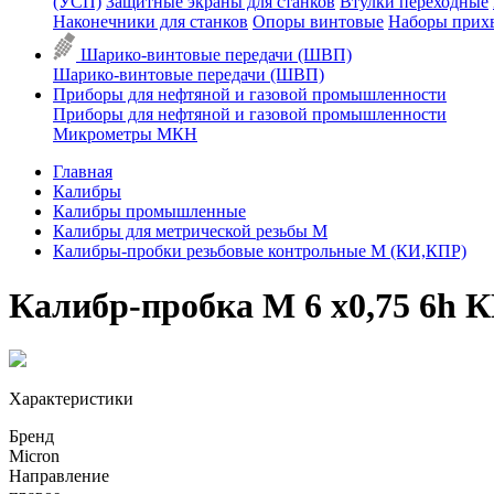
(УСП)
Защитные экраны для станков
Втулки переходные
Наконечники для станков
Опоры винтовые
Наборы прих
Шарико-винтовые передачи (ШВП)
Шарико-винтовые передачи (ШВП)
Приборы для нефтяной и газовой промышленности
Приборы для нефтяной и газовой промышленности
Микрометры МКН
Главная
Калибры
Калибры промышленные
Калибры для метрической резьбы М
Калибры-пробки резьбовые контрольные М (КИ,КПР)
Калибр-пробка М 6 х0,75 6h 
Характеристики
Бренд
Micron
Направление