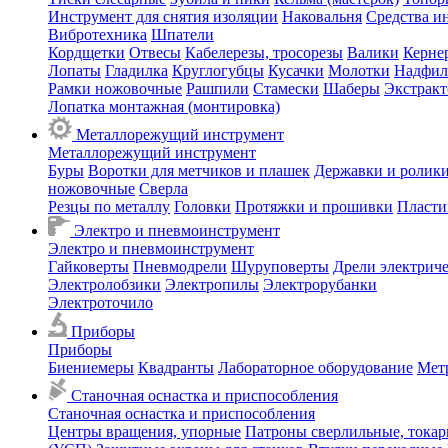
Инструмент для снятия изоляции
Наковальня
Средства и
Вибротехника
Шпатели
Кордщетки
Отвесы
Кабелерезы, тросорезы
Валики
Керне
Лопаты
Гладилка
Круглогубцы
Кусачки
Молотки
Надфил
Рамки ножовочные
Рашпили
Стамески
Шаберы
Экстрак
Лопатка монтажная (монтировка)
Металлорежущий инструмент
Металлорежущий инструмент
Буры
Воротки для метчиков и плашек
Державки и ролики
ножовочные
Сверла
Резцы по металлу
Головки
Протяжки и прошивки
Пласти
Электро и пневмоинструмент
Электро и пневмоинструмент
Гайковерты
Пневмодрели
Шуруповерты
Дрели электрич
Электролобзики
Электропилы
Электрорубанки
Электроточило
Приборы
Приборы
Биениемеры
Квадранты
Лабораторное оборудование
Мет
Станочная оснастка и приспособления
Станочная оснастка и приспособления
Центры вращения, упорные
Патроны сверлильные, тока