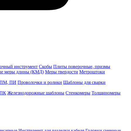
точный инструмент
Скобы
Плиты поверочные, призмы
ые меры длины (КМД)
Меры твердости
Метроштоки
 ПМ, ПИ
Проволочки и ролики
Шаблоны для сварки
 ПК
Железнодорожные шаблоны
Стенкомеры
Толщиномеры
лесарные
Инструмент для разделки кабеля
Головки сменные