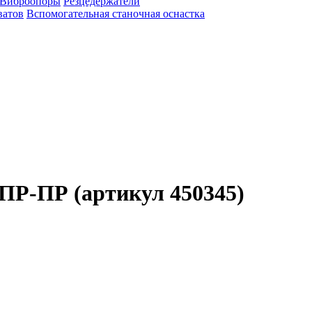
Виброопоры
Резцедержатели
ватов
Вспомогательная станочная оснастка
КПР-ПР (артикул 450345)