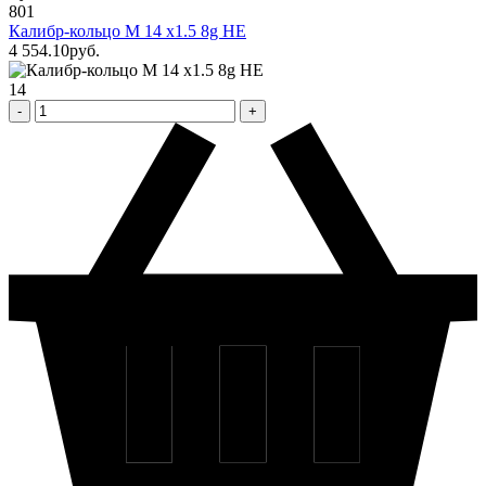
801
Калибр-кольцо М 14 х1.5 8g НЕ
4 554
.10
pуб.
14