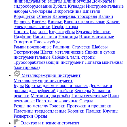
индивидуальной защиты
Длинногубцы
Домкраты и
гидрооборудование
Зубила
Кувалды
Инструментальные
наборы
Стеклорезы
Вибротехника
Шпатели
Кордщетки
Отвесы
Кабелерезы, тросорезы
Валики
Кернеры
Клейма
Киянки
Клещи строительные
Ключи
Электропаяльники
Перфораторы
Лопаты
Гладилка
Круглогубцы
Кусачки
Молотки
Надфили
Напильники
Ножницы
Ножи монтажные
Отвертки
Плоскогубцы
Рамки ножовочные
Рашпили
Стамески
Шаберы
Экстракторы
Щетки металлические
Ящики и сумки
инструментальные
Лебедки, тали, стропы
Трубообрабатывающий инструмент
Лопатка монтажная
(монтировка)
Металлорежущий инструмент
Металлорежущий инструмент
Буры
Воротки для метчиков и плашек
Державки и
ролики для рефлений
Долбяки
Зенкеры
Зенковки,
цековки
Метчики для резьбы
Пилы сегментные
Пилы
ленточные
Полотна ножовочные
Сверла
Резцы по металлу
Головки
Протяжки и прошивки
Пластины твердосплавные
Коронки
Плашки
Клуппы
Развертки
Фрезы
Электро и пневмоинструмент