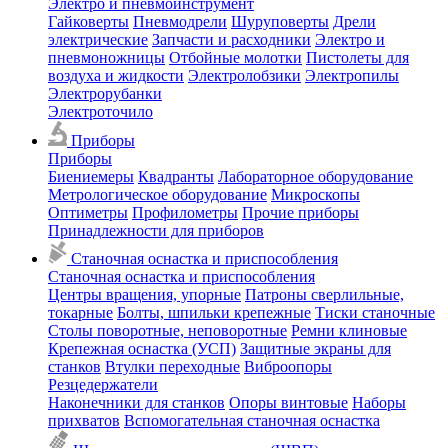
Электро и пневмоинструмент
Гайковерты
Пневмодрели
Шуруповерты
Дрели
электрические
Запчасти и расходники
Электро и
пневмоножницы
Отбойные молотки
Пистолеты для
воздуха и жидкости
Электролобзики
Электропилы
Электрорубанки
Электроточило
Приборы
Приборы
Биениемеры
Квадранты
Лабораторное оборудование
Метрологическое оборудование
Микроскопы
Оптиметры
Профилометры
Прочие приборы
Принадлежности для приборов
Станочная оснастка и приспособления
Станочная оснастка и приспособления
Центры вращения, упорные
Патроны сверлильные,
токарные
Болты, шпильки крепежные
Тиски станочные
Столы поворотные, неповоротные
Ремни клиновые
Крепежная оснастка (УСП)
Защитные экраны для
станков
Втулки переходные
Виброопоры
Резцедержатели
Наконечники для станков
Опоры винтовые
Наборы
прихватов
Вспомогательная станочная оснастка