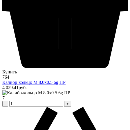
Купить
764
Калибр-кольцо М 8.0х0.5 6g ПР
4 029
.41
pуб.
7