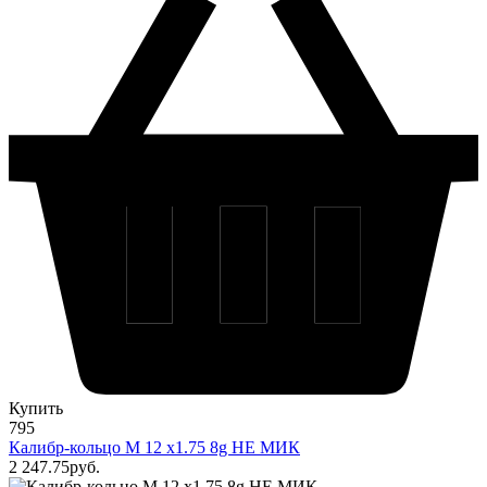
Купить
795
Калибр-кольцо М 12 х1.75 8g НЕ МИК
2 247
.75
pуб.