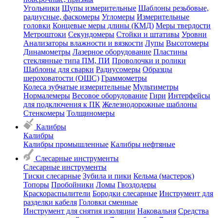
Угольники
Щупы измерительные
Шаблоны резьбовые,
радиусные, фаскомеры
Угломеры
Измерительные
головки
Концевые меры длины (КМД)
Меры твердости
Метроштоки
Секундомеры
Стойки и штативы
Уровни
Анализаторы влажности и вязкости
Лупы
Высотомеры
Динамометры
Лазерное оборудование
Пластины
стеклянные типа ПМ, ПИ
Проволочки и ролики
Шаблоны для сварки
Радиусомеры
Образцы
шероховатости (ОШС)
Граммометры
Колеса зубчатые измерительные
Мультиметры
Нормалемеры
Весовое оборудование
Гири
Интерфейсы
для подключения к ПК
Железнодорожные шаблоны
Стенкомеры
Толщиномеры
Калибры
Калибры
Калибры промышленные
Калибры нефтяные
Слесарные инструменты
Слесарные инструменты
Тиски слесарные
Зубила и пики
Кельма (мастерок)
Топоры
Пробойники
Ломы
Гвоздодеры
Краскораспылители
Бородки слесарные
Инструмент для
разделки кабеля
Головки сменные
Инструмент для снятия изоляции
Наковальня
Средства