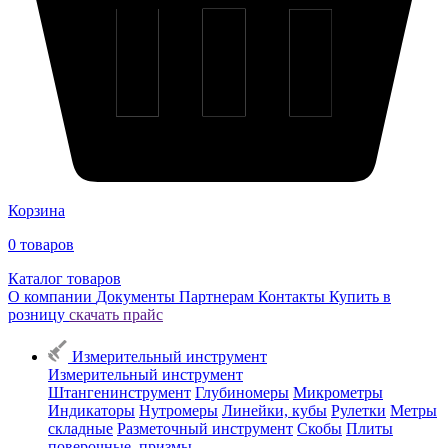
Корзина
0
товаров
Каталог товаров
О компании
Документы
Партнерам
Контакты
Купить в
розницу
скачать прайс
Измерительный инструмент
Измерительный инструмент
Штангенинструмент
Глубиномеры
Микрометры
Индикаторы
Нутромеры
Линейки, кубы
Рулетки
Метры
складные
Разметочный инструмент
Скобы
Плиты
поверочные, призмы