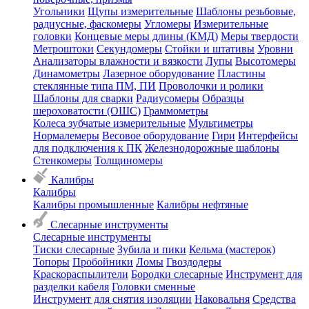
Угольники
Щупы измерительные
Шаблоны резьбовые,
радиусные, фаскомеры
Угломеры
Измерительные
головки
Концевые меры длины (КМД)
Меры твердости
Метроштоки
Секундомеры
Стойки и штативы
Уровни
Анализаторы влажности и вязкости
Лупы
Высотомеры
Динамометры
Лазерное оборудование
Пластины
стеклянные типа ПМ, ПИ
Проволочки и ролики
Шаблоны для сварки
Радиусомеры
Образцы
шероховатости (ОШС)
Граммометры
Колеса зубчатые измерительные
Мультиметры
Нормалемеры
Весовое оборудование
Гири
Интерфейсы
для подключения к ПК
Железнодорожные шаблоны
Стенкомеры
Толщиномеры
Калибры
Калибры
Калибры промышленные
Калибры нефтяные
Слесарные инструменты
Слесарные инструменты
Тиски слесарные
Зубила и пики
Кельма (мастерок)
Топоры
Пробойники
Ломы
Гвоздодеры
Краскораспылители
Бородки слесарные
Инструмент для
разделки кабеля
Головки сменные
Инструмент для снятия изоляции
Наковальня
Средства