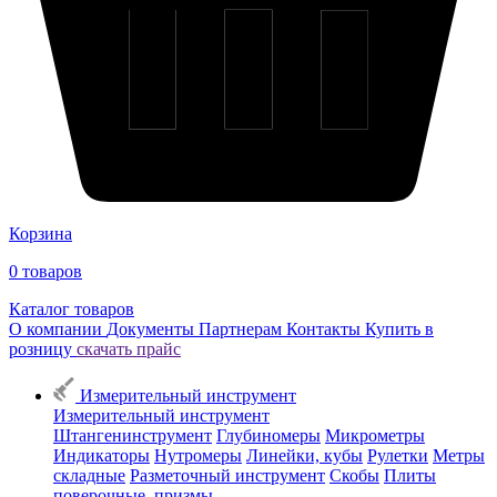
Корзина
0
товаров
Каталог товаров
О компании
Документы
Партнерам
Контакты
Купить в
розницу
скачать прайс
Измерительный инструмент
Измерительный инструмент
Штангенинструмент
Глубиномеры
Микрометры
Индикаторы
Нутромеры
Линейки, кубы
Рулетки
Метры
складные
Разметочный инструмент
Скобы
Плиты
поверочные, призмы