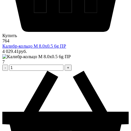
Купить
764
Калибр-кольцо М 8.0х0.5 6g ПР
4 029
.41
pуб.
7