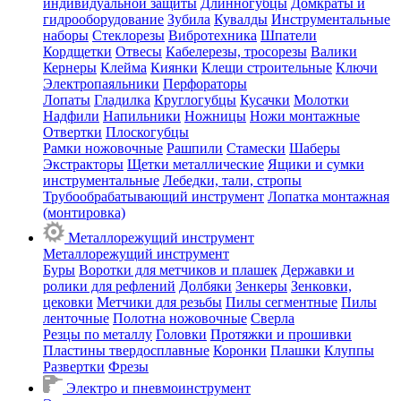
индивидуальной защиты
Длинногубцы
Домкраты и
гидрооборудование
Зубила
Кувалды
Инструментальные
наборы
Стеклорезы
Вибротехника
Шпатели
Кордщетки
Отвесы
Кабелерезы, тросорезы
Валики
Кернеры
Клейма
Киянки
Клещи строительные
Ключи
Электропаяльники
Перфораторы
Лопаты
Гладилка
Круглогубцы
Кусачки
Молотки
Надфили
Напильники
Ножницы
Ножи монтажные
Отвертки
Плоскогубцы
Рамки ножовочные
Рашпили
Стамески
Шаберы
Экстракторы
Щетки металлические
Ящики и сумки
инструментальные
Лебедки, тали, стропы
Трубообрабатывающий инструмент
Лопатка монтажная
(монтировка)
Металлорежущий инструмент
Металлорежущий инструмент
Буры
Воротки для метчиков и плашек
Державки и
ролики для рефлений
Долбяки
Зенкеры
Зенковки,
цековки
Метчики для резьбы
Пилы сегментные
Пилы
ленточные
Полотна ножовочные
Сверла
Резцы по металлу
Головки
Протяжки и прошивки
Пластины твердосплавные
Коронки
Плашки
Клуппы
Развертки
Фрезы
Электро и пневмоинструмент