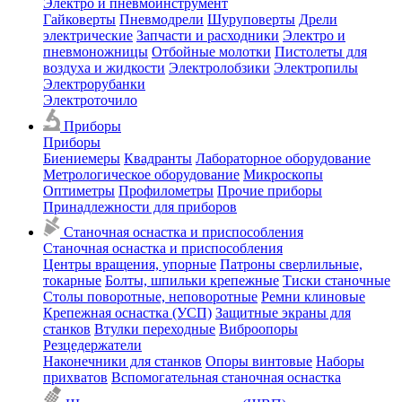
Электро и пневмоинструмент
Гайковерты
Пневмодрели
Шуруповерты
Дрели
электрические
Запчасти и расходники
Электро и
пневмоножницы
Отбойные молотки
Пистолеты для
воздуха и жидкости
Электролобзики
Электропилы
Электрорубанки
Электроточило
Приборы
Приборы
Биениемеры
Квадранты
Лабораторное оборудование
Метрологическое оборудование
Микроскопы
Оптиметры
Профилометры
Прочие приборы
Принадлежности для приборов
Станочная оснастка и приспособления
Станочная оснастка и приспособления
Центры вращения, упорные
Патроны сверлильные,
токарные
Болты, шпильки крепежные
Тиски станочные
Столы поворотные, неповоротные
Ремни клиновые
Крепежная оснастка (УСП)
Защитные экраны для
станков
Втулки переходные
Виброопоры
Резцедержатели
Наконечники для станков
Опоры винтовые
Наборы
прихватов
Вспомогательная станочная оснастка