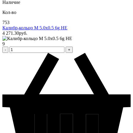
Наличие
Кол-во
753
Калибр-кольцо М 5.0х0.5 6g НЕ
4 271
.30
pуб.
9