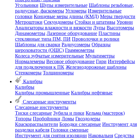
Угольники
Щупы измерительные
Шаблоны резьбовые,
радиусные, фаскомеры
Угломеры
Измерительные
головки
Концевые меры длины (КМД)
Меры твердости
Метроштоки
Секундомеры
Стойки и штативы
Уровни
Анализаторы влажности и вязкости
Лупы
Высотомеры
Динамометры
Лазерное оборудование
Пластины
стеклянные типа ПМ, ПИ
Проволочки и ролики
Шаблоны для сварки
Радиусомеры
Образцы
шероховатости (ОШС)
Граммометры
Колеса зубчатые измерительные
Мультиметры
Нормалемеры
Весовое оборудование
Гири
Интерфейсы
для подключения к ПК
Железнодорожные шаблоны
Стенкомеры
Толщиномеры
Калибры
Калибры
Калибры промышленные
Калибры нефтяные
Слесарные инструменты
Слесарные инструменты
Тиски слесарные
Зубила и пики
Кельма (мастерок)
Топоры
Пробойники
Ломы
Гвоздодеры
Краскораспылители
Бородки слесарные
Инструмент для
разделки кабеля
Головки сменные
Инструмент для снятия изоляции
Наковальня
Средства