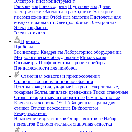
Электро и пневмоинструмент
Гайковерты
Пневмодрели
Шуруповерты
Дрели
электрические
Запчасти и расходники
Электро и
пневмоножницы
Отбойные молотки
Пистолеты для
воздуха и жидкости
Электролобзики
Электропилы
Электрорубанки
Электроточило
Приборы
Приборы
Биениемеры
Квадранты
Лабораторное оборудование
Метрологическое оборудование
Микроскопы
Оптиметры
Профилометры
Прочие приборы
Принадлежности для приборов
Станочная оснастка и приспособления
Станочная оснастка и приспособления
Центры вращения, упорные
Патроны сверлильные,
токарные
Болты, шпильки крепежные
Тиски станочные
Столы поворотные, неповоротные
Ремни клиновые
Крепежная оснастка (УСП)
Защитные экраны для
станков
Втулки переходные
Виброопоры
Резцедержатели
Наконечники для станков
Опоры винтовые
Наборы
прихватов
Вспомогательная станочная оснастка