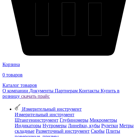
Корзина
0
товаров
Каталог товаров
О компании
Документы
Партнерам
Контакты
Купить в
розницу
скачать прайс
Измерительный инструмент
Измерительный инструмент
Штангенинструмент
Глубиномеры
Микрометры
Индикаторы
Нутромеры
Линейки, кубы
Рулетки
Метры
складные
Разметочный инструмент
Скобы
Плиты
поверочные, призмы