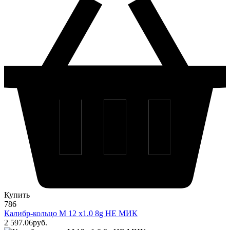
Купить
786
Калибр-кольцо М 12 х1.0 8g НЕ МИК
2 597
.06
pуб.