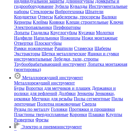
индивидуальной защиты
Длинногубцы
Домкраты и
гидрооборудование
Зубила
Кувалды
Инструментальные
наборы
Стеклорезы
Вибротехника
Шпатели
Кордщетки
Отвесы
Кабелерезы, тросорезы
Валики
Кернеры
Клейма
Киянки
Клещи строительные
Ключи
Электропаяльники
Перфораторы
Лопаты
Гладилка
Круглогубцы
Кусачки
Молотки
Надфили
Напильники
Ножницы
Ножи монтажные
Отвертки
Плоскогубцы
Рамки ножовочные
Рашпили
Стамески
Шаберы
Экстракторы
Щетки металлические
Ящики и сумки
инструментальные
Лебедки, тали, стропы
Трубообрабатывающий инструмент
Лопатка монтажная
(монтировка)
Металлорежущий инструмент
Металлорежущий инструмент
Буры
Воротки для метчиков и плашек
Державки и
ролики для рефлений
Долбяки
Зенкеры
Зенковки,
цековки
Метчики для резьбы
Пилы сегментные
Пилы
ленточные
Полотна ножовочные
Сверла
Резцы по металлу
Головки
Протяжки и прошивки
Пластины твердосплавные
Коронки
Плашки
Клуппы
Развертки
Фрезы
Электро и пневмоинструмент