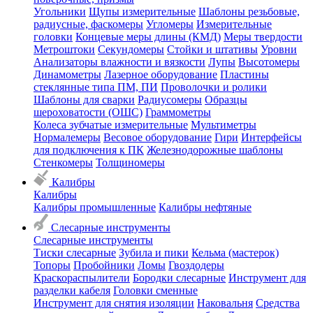
Угольники
Щупы измерительные
Шаблоны резьбовые,
радиусные, фаскомеры
Угломеры
Измерительные
головки
Концевые меры длины (КМД)
Меры твердости
Метроштоки
Секундомеры
Стойки и штативы
Уровни
Анализаторы влажности и вязкости
Лупы
Высотомеры
Динамометры
Лазерное оборудование
Пластины
стеклянные типа ПМ, ПИ
Проволочки и ролики
Шаблоны для сварки
Радиусомеры
Образцы
шероховатости (ОШС)
Граммометры
Колеса зубчатые измерительные
Мультиметры
Нормалемеры
Весовое оборудование
Гири
Интерфейсы
для подключения к ПК
Железнодорожные шаблоны
Стенкомеры
Толщиномеры
Калибры
Калибры
Калибры промышленные
Калибры нефтяные
Слесарные инструменты
Слесарные инструменты
Тиски слесарные
Зубила и пики
Кельма (мастерок)
Топоры
Пробойники
Ломы
Гвоздодеры
Краскораспылители
Бородки слесарные
Инструмент для
разделки кабеля
Головки сменные
Инструмент для снятия изоляции
Наковальня
Средства