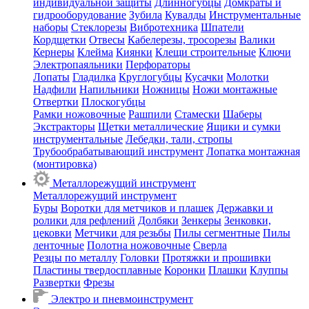
индивидуальной защиты
Длинногубцы
Домкраты и
гидрооборудование
Зубила
Кувалды
Инструментальные
наборы
Стеклорезы
Вибротехника
Шпатели
Кордщетки
Отвесы
Кабелерезы, тросорезы
Валики
Кернеры
Клейма
Киянки
Клещи строительные
Ключи
Электропаяльники
Перфораторы
Лопаты
Гладилка
Круглогубцы
Кусачки
Молотки
Надфили
Напильники
Ножницы
Ножи монтажные
Отвертки
Плоскогубцы
Рамки ножовочные
Рашпили
Стамески
Шаберы
Экстракторы
Щетки металлические
Ящики и сумки
инструментальные
Лебедки, тали, стропы
Трубообрабатывающий инструмент
Лопатка монтажная
(монтировка)
Металлорежущий инструмент
Металлорежущий инструмент
Буры
Воротки для метчиков и плашек
Державки и
ролики для рефлений
Долбяки
Зенкеры
Зенковки,
цековки
Метчики для резьбы
Пилы сегментные
Пилы
ленточные
Полотна ножовочные
Сверла
Резцы по металлу
Головки
Протяжки и прошивки
Пластины твердосплавные
Коронки
Плашки
Клуппы
Развертки
Фрезы
Электро и пневмоинструмент