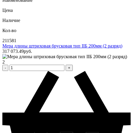
Наименование
Цена
Наличие
Кол-во
211581
Мера длины штриховая брусковая тип IIБ 200мм (2 разряд)
317 073
.49
pуб.
2