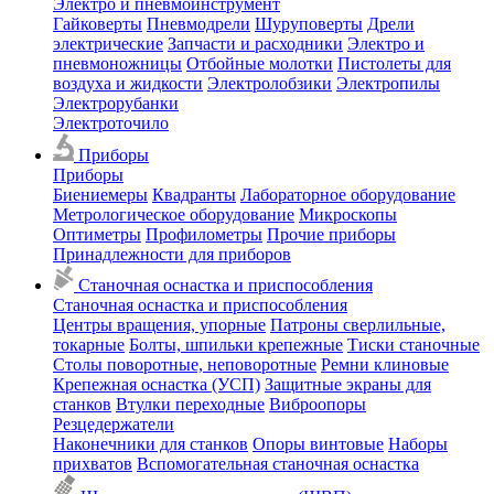
Электро и пневмоинструмент
Гайковерты
Пневмодрели
Шуруповерты
Дрели
электрические
Запчасти и расходники
Электро и
пневмоножницы
Отбойные молотки
Пистолеты для
воздуха и жидкости
Электролобзики
Электропилы
Электрорубанки
Электроточило
Приборы
Приборы
Биениемеры
Квадранты
Лабораторное оборудование
Метрологическое оборудование
Микроскопы
Оптиметры
Профилометры
Прочие приборы
Принадлежности для приборов
Станочная оснастка и приспособления
Станочная оснастка и приспособления
Центры вращения, упорные
Патроны сверлильные,
токарные
Болты, шпильки крепежные
Тиски станочные
Столы поворотные, неповоротные
Ремни клиновые
Крепежная оснастка (УСП)
Защитные экраны для
станков
Втулки переходные
Виброопоры
Резцедержатели
Наконечники для станков
Опоры винтовые
Наборы
прихватов
Вспомогательная станочная оснастка