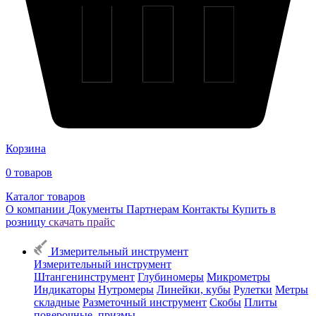
Корзина
0
товаров
Каталог товаров
О компании
Документы
Партнерам
Контакты
Купить в
розницу
скачать прайс
Измерительный инструмент
Измерительный инструмент
Штангенинструмент
Глубиномеры
Микрометры
Индикаторы
Нутромеры
Линейки, кубы
Рулетки
Метры
складные
Разметочный инструмент
Скобы
Плиты
поверочные, призмы