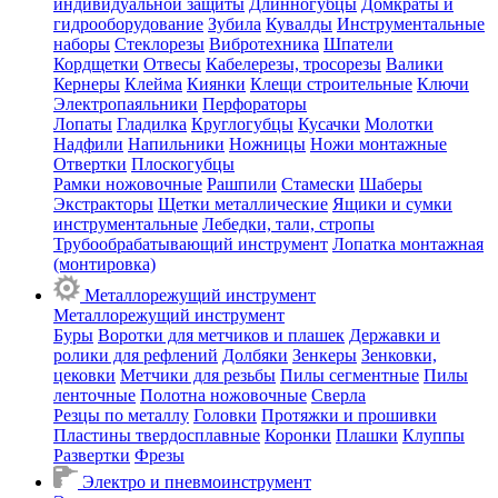
индивидуальной защиты
Длинногубцы
Домкраты и
гидрооборудование
Зубила
Кувалды
Инструментальные
наборы
Стеклорезы
Вибротехника
Шпатели
Кордщетки
Отвесы
Кабелерезы, тросорезы
Валики
Кернеры
Клейма
Киянки
Клещи строительные
Ключи
Электропаяльники
Перфораторы
Лопаты
Гладилка
Круглогубцы
Кусачки
Молотки
Надфили
Напильники
Ножницы
Ножи монтажные
Отвертки
Плоскогубцы
Рамки ножовочные
Рашпили
Стамески
Шаберы
Экстракторы
Щетки металлические
Ящики и сумки
инструментальные
Лебедки, тали, стропы
Трубообрабатывающий инструмент
Лопатка монтажная
(монтировка)
Металлорежущий инструмент
Металлорежущий инструмент
Буры
Воротки для метчиков и плашек
Державки и
ролики для рефлений
Долбяки
Зенкеры
Зенковки,
цековки
Метчики для резьбы
Пилы сегментные
Пилы
ленточные
Полотна ножовочные
Сверла
Резцы по металлу
Головки
Протяжки и прошивки
Пластины твердосплавные
Коронки
Плашки
Клуппы
Развертки
Фрезы
Электро и пневмоинструмент