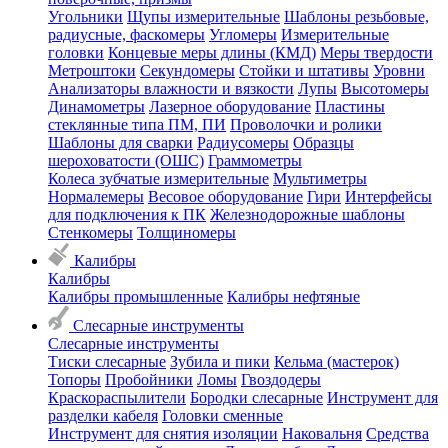
Угольники
Щупы измерительные
Шаблоны резьбовые,
радиусные, фаскомеры
Угломеры
Измерительные
головки
Концевые меры длины (КМД)
Меры твердости
Метроштоки
Секундомеры
Стойки и штативы
Уровни
Анализаторы влажности и вязкости
Лупы
Высотомеры
Динамометры
Лазерное оборудование
Пластины
стеклянные типа ПМ, ПИ
Проволочки и ролики
Шаблоны для сварки
Радиусомеры
Образцы
шероховатости (ОШС)
Граммометры
Колеса зубчатые измерительные
Мультиметры
Нормалемеры
Весовое оборудование
Гири
Интерфейсы
для подключения к ПК
Железнодорожные шаблоны
Стенкомеры
Толщиномеры
Калибры
Калибры
Калибры промышленные
Калибры нефтяные
Слесарные инструменты
Слесарные инструменты
Тиски слесарные
Зубила и пики
Кельма (мастерок)
Топоры
Пробойники
Ломы
Гвоздодеры
Краскораспылители
Бородки слесарные
Инструмент для
разделки кабеля
Головки сменные
Инструмент для снятия изоляции
Наковальня
Средства