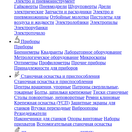
Электро и пневмоинструмент
Гайковерты
Пневмодрели
Шуруповерты
Дрели
электрические
Запчасти и расходники
Электро и
пневмоножницы
Отбойные молотки
Пистолеты для
воздуха и жидкости
Электролобзики
Электропилы
Электрорубанки
Электроточило
Приборы
Приборы
Биениемеры
Квадранты
Лабораторное оборудование
Метрологическое оборудование
Микроскопы
Оптиметры
Профилометры
Прочие приборы
Принадлежности для приборов
Станочная оснастка и приспособления
Станочная оснастка и приспособления
Центры вращения, упорные
Патроны сверлильные,
токарные
Болты, шпильки крепежные
Тиски станочные
Столы поворотные, неповоротные
Ремни клиновые
Крепежная оснастка (УСП)
Защитные экраны для
станков
Втулки переходные
Виброопоры
Резцедержатели
Наконечники для станков
Опоры винтовые
Наборы
прихватов
Вспомогательная станочная оснастка