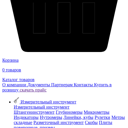
Корзина
0
товаров
Каталог товаров
О компании
Документы
Партнерам
Контакты
Купить в
розницу
скачать прайс
Измерительный инструмент
Измерительный инструмент
Штангенинструмент
Глубиномеры
Микрометры
Индикаторы
Нутромеры
Линейки, кубы
Рулетки
Метры
складные
Разметочный инструмент
Скобы
Плиты
поверочные, призмы