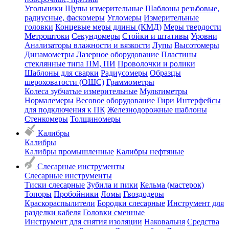
Угольники
Щупы измерительные
Шаблоны резьбовые,
радиусные, фаскомеры
Угломеры
Измерительные
головки
Концевые меры длины (КМД)
Меры твердости
Метроштоки
Секундомеры
Стойки и штативы
Уровни
Анализаторы влажности и вязкости
Лупы
Высотомеры
Динамометры
Лазерное оборудование
Пластины
стеклянные типа ПМ, ПИ
Проволочки и ролики
Шаблоны для сварки
Радиусомеры
Образцы
шероховатости (ОШС)
Граммометры
Колеса зубчатые измерительные
Мультиметры
Нормалемеры
Весовое оборудование
Гири
Интерфейсы
для подключения к ПК
Железнодорожные шаблоны
Стенкомеры
Толщиномеры
Калибры
Калибры
Калибры промышленные
Калибры нефтяные
Слесарные инструменты
Слесарные инструменты
Тиски слесарные
Зубила и пики
Кельма (мастерок)
Топоры
Пробойники
Ломы
Гвоздодеры
Краскораспылители
Бородки слесарные
Инструмент для
разделки кабеля
Головки сменные
Инструмент для снятия изоляции
Наковальня
Средства