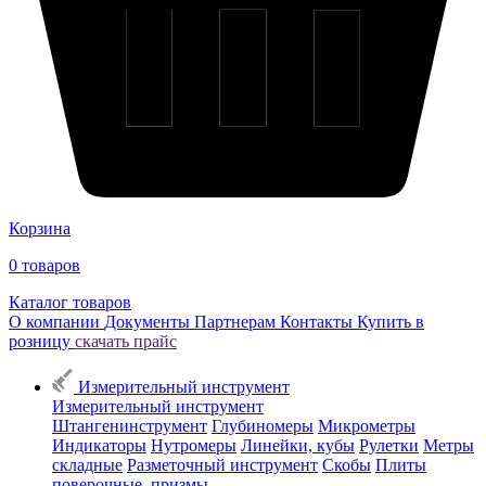
Корзина
0
товаров
Каталог товаров
О компании
Документы
Партнерам
Контакты
Купить в
розницу
скачать прайс
Измерительный инструмент
Измерительный инструмент
Штангенинструмент
Глубиномеры
Микрометры
Индикаторы
Нутромеры
Линейки, кубы
Рулетки
Метры
складные
Разметочный инструмент
Скобы
Плиты
поверочные, призмы