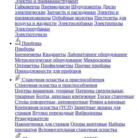
Электро и пневмоинструмент
Гайковерты
Пневмодрели
Шуруповерты
Дрели
электрические
Запчасти и расходники
Электро и
пневмоножницы
Отбойные молотки
Пистолеты для
воздуха и жидкости
Электролобзики
Электропилы
Электрорубанки
Электроточило
Приборы
Приборы
Биениемеры
Квадранты
Лабораторное оборудование
Метрологическое оборудование
Микроскопы
Оптиметры
Профилометры
Прочие приборы
Принадлежности для приборов
Станочная оснастка и приспособления
Станочная оснастка и приспособления
Центры вращения, упорные
Патроны сверлильные,
токарные
Болты, шпильки крепежные
Тиски станочные
Столы поворотные, неповоротные
Ремни клиновые
Крепежная оснастка (УСП)
Защитные экраны для
станков
Втулки переходные
Виброопоры
Резцедержатели
Наконечники для станков
Опоры винтовые
Наборы
прихватов
Вспомогательная станочная оснастка