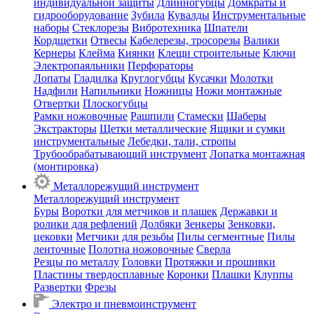
индивидуальной защиты
Длинногубцы
Домкраты и
гидрооборудование
Зубила
Кувалды
Инструментальные
наборы
Стеклорезы
Вибротехника
Шпатели
Кордщетки
Отвесы
Кабелерезы, тросорезы
Валики
Кернеры
Клейма
Киянки
Клещи строительные
Ключи
Электропаяльники
Перфораторы
Лопаты
Гладилка
Круглогубцы
Кусачки
Молотки
Надфили
Напильники
Ножницы
Ножи монтажные
Отвертки
Плоскогубцы
Рамки ножовочные
Рашпили
Стамески
Шаберы
Экстракторы
Щетки металлические
Ящики и сумки
инструментальные
Лебедки, тали, стропы
Трубообрабатывающий инструмент
Лопатка монтажная
(монтировка)
Металлорежущий инструмент
Металлорежущий инструмент
Буры
Воротки для метчиков и плашек
Державки и
ролики для рефлений
Долбяки
Зенкеры
Зенковки,
цековки
Метчики для резьбы
Пилы сегментные
Пилы
ленточные
Полотна ножовочные
Сверла
Резцы по металлу
Головки
Протяжки и прошивки
Пластины твердосплавные
Коронки
Плашки
Клуппы
Развертки
Фрезы
Электро и пневмоинструмент