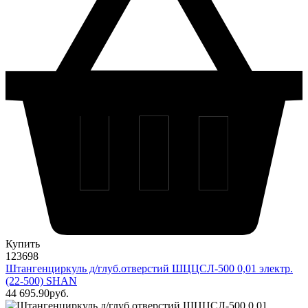
Купить
123698
Штангенциркуль д/глуб.отверстий ШЦЦСЛ-500 0,01 электр.
(22-500) SHAN
44 695
.90
pуб.