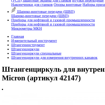
(УСП)
Защитные экраны для станков
Втулки переходные
Наконечники для станков
Опоры винтовые
Наборы прих
Шарико-винтовые передачи (ШВП)
Шарико-винтовые передачи (ШВП)
Приборы для нефтяной и газовой промышленности
Приборы для нефтяной и газовой промышленности
Микрометры МКН
Главная
Измерительный инструмент
Штангенинструмент
Штангенциркули
Штангенциркули специальные
Штангенциркули для измерения внутренних канавок
Штангенциркуль для внутрен
Micron (артикул 42147)