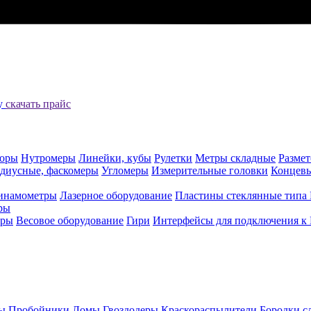
цу
скачать прайс
оры
Нутромеры
Линейки, кубы
Рулетки
Метры складные
Разме
адиусные, фаскомеры
Угломеры
Измерительные головки
Концев
инамометры
Лазерное оборудование
Пластины стеклянные типа
ры
еры
Весовое оборудование
Гири
Интерфейсы для подключения к
ы
Пробойники
Ломы
Гвоздодеры
Краскораспылители
Бородки с