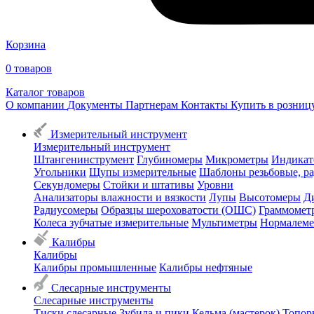
Корзина
0
товаров
Каталог товаров
О компании
Документы
Партнерам
Контакты
Купить в розни
Измерительный инструмент
Измерительный инструмент
Штангенинструмент
Глубиномеры
Микрометры
Индикат
Угольники
Щупы измерительные
Шаблоны резьбовые, р
Секундомеры
Стойки и штативы
Уровни
Анализаторы влажности и вязкости
Лупы
Высотомеры
Д
Радиусомеры
Образцы шероховатости (ОШС)
Граммомет
Колеса зубчатые измерительные
Мультиметры
Нормалем
Калибры
Калибры
Калибры промышленные
Калибры нефтяные
Слесарные инструменты
Слесарные инструменты
Тиски слесарные
Зубила и пики
Кельма (мастерок)
Топор