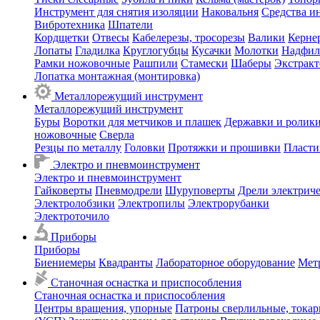
Инструмент для снятия изоляции
Наковальня
Средства и
Вибротехника
Шпатели
Кордщетки
Отвесы
Кабелерезы, тросорезы
Валики
Керне
Лопаты
Гладилка
Круглогубцы
Кусачки
Молотки
Надфил
Рамки ножовочные
Рашпили
Стамески
Шаберы
Экстрак
Лопатка монтажная (монтировка)
Металлорежущий инструмент
Металлорежущий инструмент
Буры
Воротки для метчиков и плашек
Державки и ролики
ножовочные
Сверла
Резцы по металлу
Головки
Протяжки и прошивки
Пласти
Электро и пневмоинструмент
Электро и пневмоинструмент
Гайковерты
Пневмодрели
Шуруповерты
Дрели электрич
Электролобзики
Электропилы
Электрорубанки
Электроточило
Приборы
Приборы
Биениемеры
Квадранты
Лабораторное оборудование
Мет
Станочная оснастка и приспособления
Станочная оснастка и приспособления
Центры вращения, упорные
Патроны сверлильные, тока