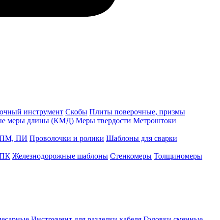
точный инструмент
Скобы
Плиты поверочные, призмы
ые меры длины (КМД)
Меры твердости
Метроштоки
 ПМ, ПИ
Проволочки и ролики
Шаблоны для сварки
 ПК
Железнодорожные шаблоны
Стенкомеры
Толщиномеры
лесарные
Инструмент для разделки кабеля
Головки сменные