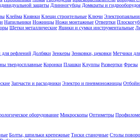
ндивидуальной защиты
Длинногубцы
Домкраты и гидрооборудо
ры
Клейма
Киянки
Клещи строительные
Ключи
Электропаяльни
и
Напильники
Ножницы
Ножи монтажные
Отвертки
Плоскогу
торы
Щетки металлические
Ящики и сумки инструментальные
Ле
 для рефлений
Долбяки
Зенкеры
Зенковки, цековки
Метчики для
ны твердосплавные
Коронки
Плашки
Клуппы
Развертки
Фрезы
еские
Запчасти и расходники
Электро и пневмоножницы
Отбойн
рологическое оборудование
Микроскопы
Оптиметры
Профилом
рные
Болты, шпильки крепежные
Тиски станочные
Столы поворо