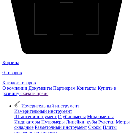
Корзина
0
товаров
Каталог товаров
О компании
Документы
Партнерам
Контакты
Купить в
розницу
скачать прайс
Измерительный инструмент
Измерительный инструмент
Штангенинструмент
Глубиномеры
Микрометры
Индикаторы
Нутромеры
Линейки, кубы
Рулетки
Метры
складные
Разметочный инструмент
Скобы
Плиты
поверочные, призмы