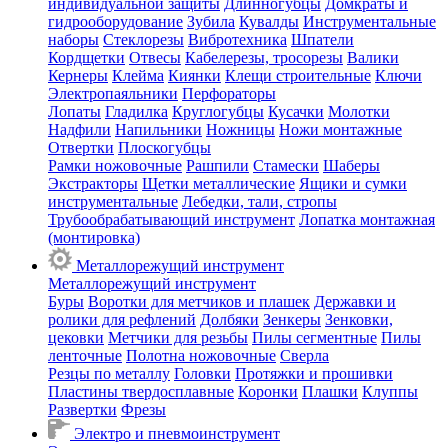
индивидуальной защиты
Длинногубцы
Домкраты и
гидрооборудование
Зубила
Кувалды
Инструментальные
наборы
Стеклорезы
Вибротехника
Шпатели
Кордщетки
Отвесы
Кабелерезы, тросорезы
Валики
Кернеры
Клейма
Киянки
Клещи строительные
Ключи
Электропаяльники
Перфораторы
Лопаты
Гладилка
Круглогубцы
Кусачки
Молотки
Надфили
Напильники
Ножницы
Ножи монтажные
Отвертки
Плоскогубцы
Рамки ножовочные
Рашпили
Стамески
Шаберы
Экстракторы
Щетки металлические
Ящики и сумки
инструментальные
Лебедки, тали, стропы
Трубообрабатывающий инструмент
Лопатка монтажная
(монтировка)
Металлорежущий инструмент
Металлорежущий инструмент
Буры
Воротки для метчиков и плашек
Державки и
ролики для рефлений
Долбяки
Зенкеры
Зенковки,
цековки
Метчики для резьбы
Пилы сегментные
Пилы
ленточные
Полотна ножовочные
Сверла
Резцы по металлу
Головки
Протяжки и прошивки
Пластины твердосплавные
Коронки
Плашки
Клуппы
Развертки
Фрезы
Электро и пневмоинструмент