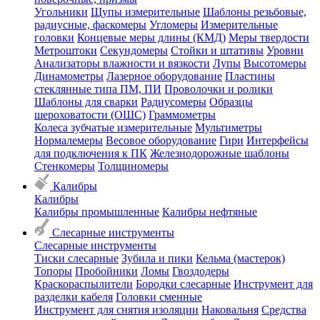
Угольники
Щупы измерительные
Шаблоны резьбовые,
радиусные, фаскомеры
Угломеры
Измерительные
головки
Концевые меры длины (КМД)
Меры твердости
Метроштоки
Секундомеры
Стойки и штативы
Уровни
Анализаторы влажности и вязкости
Лупы
Высотомеры
Динамометры
Лазерное оборудование
Пластины
стеклянные типа ПМ, ПИ
Проволочки и ролики
Шаблоны для сварки
Радиусомеры
Образцы
шероховатости (ОШС)
Граммометры
Колеса зубчатые измерительные
Мультиметры
Нормалемеры
Весовое оборудование
Гири
Интерфейсы
для подключения к ПК
Железнодорожные шаблоны
Стенкомеры
Толщиномеры
Калибры
Калибры
Калибры промышленные
Калибры нефтяные
Слесарные инструменты
Слесарные инструменты
Тиски слесарные
Зубила и пики
Кельма (мастерок)
Топоры
Пробойники
Ломы
Гвоздодеры
Краскораспылители
Бородки слесарные
Инструмент для
разделки кабеля
Головки сменные
Инструмент для снятия изоляции
Наковальня
Средства