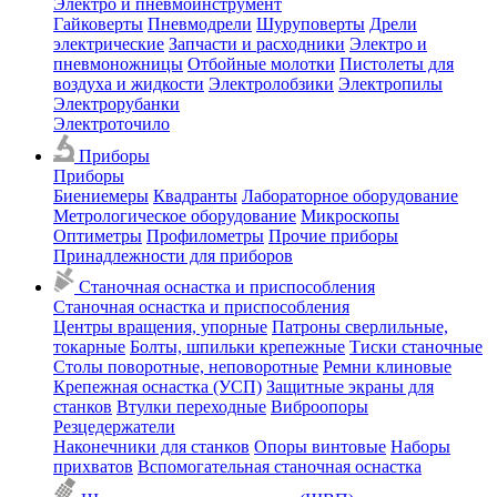
Электро и пневмоинструмент
Гайковерты
Пневмодрели
Шуруповерты
Дрели
электрические
Запчасти и расходники
Электро и
пневмоножницы
Отбойные молотки
Пистолеты для
воздуха и жидкости
Электролобзики
Электропилы
Электрорубанки
Электроточило
Приборы
Приборы
Биениемеры
Квадранты
Лабораторное оборудование
Метрологическое оборудование
Микроскопы
Оптиметры
Профилометры
Прочие приборы
Принадлежности для приборов
Станочная оснастка и приспособления
Станочная оснастка и приспособления
Центры вращения, упорные
Патроны сверлильные,
токарные
Болты, шпильки крепежные
Тиски станочные
Столы поворотные, неповоротные
Ремни клиновые
Крепежная оснастка (УСП)
Защитные экраны для
станков
Втулки переходные
Виброопоры
Резцедержатели
Наконечники для станков
Опоры винтовые
Наборы
прихватов
Вспомогательная станочная оснастка