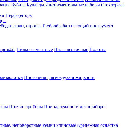
вание
Зубила
Кувалды
Инструментальные наборы
Стеклорезы
ки
Перфораторы
бцы
бедки, тали, стропы
Трубообрабатывающий инструмент
 резьбы
Пилы сегментные
Пилы ленточные
Полотна
ые молотки
Пистолеты для воздуха и жидкости
етры
Прочие приборы
Принадлежности для приборов
тные, неповоротные
Ремни клиновые
Крепежная оснастка