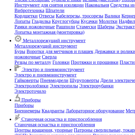
Инструмент для снятия изоляции
Наковальня
Средства и
Вибротехника
Шпатели
Кордщетки
Отвесы
Кабелерезы, тросорезы
Валики
Керне
Лопаты
Гладилка
Круглогубцы
Кусачки
Молотки
Надфил
Рамки ножовочные
Рашпили
Стамески
Шаберы
Экстрак
Лопатка монтажная (монтировка)
Металлорежущий инструмент
Металлорежущий инструмент
Буры
Воротки для метчиков и плашек
Державки и ролики
ножовочные
Сверла
Резцы по металлу
Головки
Протяжки и прошивки
Пласти
Электро и пневмоинструмент
Электро и пневмоинструмент
Гайковерты
Пневмодрели
Шуруповерты
Дрели электрич
Электролобзики
Электропилы
Электрорубанки
Электроточило
Приборы
Приборы
Биениемеры
Квадранты
Лабораторное оборудование
Мет
Станочная оснастка и приспособления
Станочная оснастка и приспособления
Центры вращения, упорные
Патроны сверлильные, тока