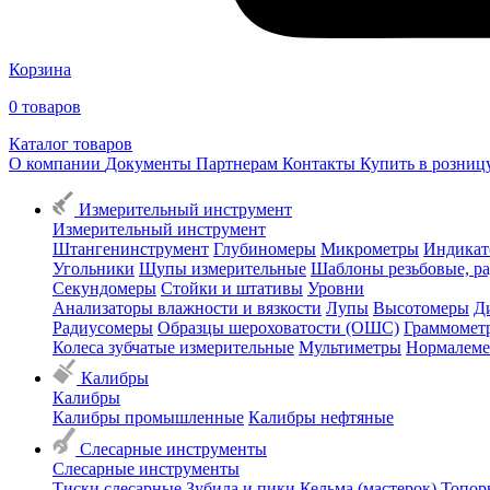
Корзина
0
товаров
Каталог товаров
О компании
Документы
Партнерам
Контакты
Купить в розни
Измерительный инструмент
Измерительный инструмент
Штангенинструмент
Глубиномеры
Микрометры
Индикат
Угольники
Щупы измерительные
Шаблоны резьбовые, р
Секундомеры
Стойки и штативы
Уровни
Анализаторы влажности и вязкости
Лупы
Высотомеры
Д
Радиусомеры
Образцы шероховатости (ОШС)
Граммомет
Колеса зубчатые измерительные
Мультиметры
Нормалем
Калибры
Калибры
Калибры промышленные
Калибры нефтяные
Слесарные инструменты
Слесарные инструменты
Тиски слесарные
Зубила и пики
Кельма (мастерок)
Топор