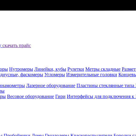
цу
скачать прайс
оры
Нутромеры
Линейки, кубы
Рулетки
Метры складные
Разме
адиусные, фаскомеры
Угломеры
Измерительные головки
Концев
инамометры
Лазерное оборудование
Пластины стеклянные типа
ры
еры
Весовое оборудование
Гири
Интерфейсы для подключения к
ы
Пробойники
Ломы
Гвоздодеры
Краскораспылители
Бородки с