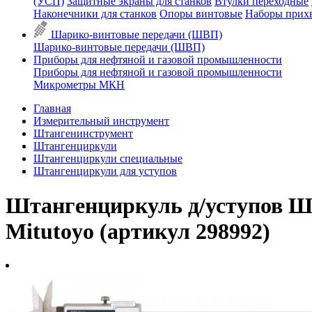
(УСП)
Защитные экраны для станков
Втулки переходные
Наконечники для станков
Опоры винтовые
Наборы прих
Шарико-винтовые передачи (ШВП)
Шарико-винтовые передачи (ШВП)
Приборы для нефтяной и газовой промышленности
Приборы для нефтяной и газовой промышленности
Микрометры МКН
Главная
Измерительный инструмент
Штангенинструмент
Штангенциркули
Штангенциркули специальные
Штангенциркули для уступов
Штангенциркуль д/уступов ШЦ
Mitutoyo (артикул 298992)