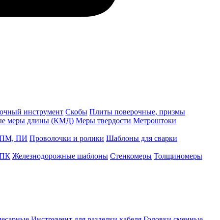
точный инструмент
Скобы
Плиты поверочные, призмы
ые меры длины (КМД)
Меры твердости
Метроштоки
 ПМ, ПИ
Проволочки и ролики
Шаблоны для сварки
 ПК
Железнодорожные шаблоны
Стенкомеры
Толщиномеры
лесарные
Инструмент для разделки кабеля
Головки сменные