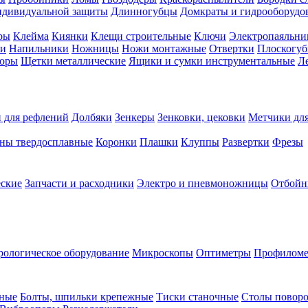
ндивидуальной защиты
Длинногубцы
Домкраты и гидрооборудо
ры
Клейма
Киянки
Клещи строительные
Ключи
Электропаяльни
и
Напильники
Ножницы
Ножи монтажные
Отвертки
Плоскогу
торы
Щетки металлические
Ящики и сумки инструментальные
Ле
 для рефлений
Долбяки
Зенкеры
Зенковки, цековки
Метчики для
ны твердосплавные
Коронки
Плашки
Клуппы
Развертки
Фрезы
еские
Запчасти и расходники
Электро и пневмоножницы
Отбойн
рологическое оборудование
Микроскопы
Оптиметры
Профилом
рные
Болты, шпильки крепежные
Тиски станочные
Столы поворо