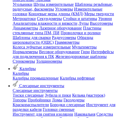
Угольники
Щупы измерительные
Шаблоны резьбовые,
радиусные, фаскомеры
Угломеры
Измерительные
головки
Концевые меры длины (КМД)
Меры твердости
Метроштоки
Секундомеры
Стойки и штативы
Уровни
Анализаторы влажности и вязкости
Лупы
Высотомеры
Динамометры
Лазерное оборудование
Пластины
стеклянные типа ПМ, ПИ
Проволочки и ролики
Шаблоны для сварки
Радиусомеры
Образцы
шероховатости (ОШС)
Граммометры
Колеса зубчатые измерительные
Мультиметры
Нормалемеры
Весовое оборудование
Гири
Интерфейсы
для подключения к ПК
Железнодорожные шаблоны
Стенкомеры
Толщиномеры
Калибры
Калибры
Калибры промышленные
Калибры нефтяные
Слесарные инструменты
Слесарные инструменты
Тиски слесарные
Зубила и пики
Кельма (мастерок)
Топоры
Пробойники
Ломы
Гвоздодеры
Краскораспылители
Бородки слесарные
Инструмент для
разделки кабеля
Головки сменные
Инструмент для снятия изоляции
Наковальня
Средства