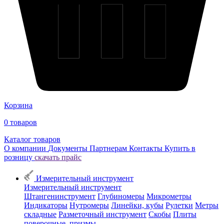
Корзина
0
товаров
Каталог товаров
О компании
Документы
Партнерам
Контакты
Купить в
розницу
скачать прайс
Измерительный инструмент
Измерительный инструмент
Штангенинструмент
Глубиномеры
Микрометры
Индикаторы
Нутромеры
Линейки, кубы
Рулетки
Метры
складные
Разметочный инструмент
Скобы
Плиты
поверочные, призмы