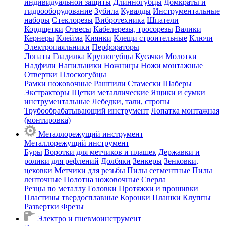
индивидуальной защиты
Длинногубцы
Домкраты и
гидрооборудование
Зубила
Кувалды
Инструментальные
наборы
Стеклорезы
Вибротехника
Шпатели
Кордщетки
Отвесы
Кабелерезы, тросорезы
Валики
Кернеры
Клейма
Киянки
Клещи строительные
Ключи
Электропаяльники
Перфораторы
Лопаты
Гладилка
Круглогубцы
Кусачки
Молотки
Надфили
Напильники
Ножницы
Ножи монтажные
Отвертки
Плоскогубцы
Рамки ножовочные
Рашпили
Стамески
Шаберы
Экстракторы
Щетки металлические
Ящики и сумки
инструментальные
Лебедки, тали, стропы
Трубообрабатывающий инструмент
Лопатка монтажная
(монтировка)
Металлорежущий инструмент
Металлорежущий инструмент
Буры
Воротки для метчиков и плашек
Державки и
ролики для рефлений
Долбяки
Зенкеры
Зенковки,
цековки
Метчики для резьбы
Пилы сегментные
Пилы
ленточные
Полотна ножовочные
Сверла
Резцы по металлу
Головки
Протяжки и прошивки
Пластины твердосплавные
Коронки
Плашки
Клуппы
Развертки
Фрезы
Электро и пневмоинструмент