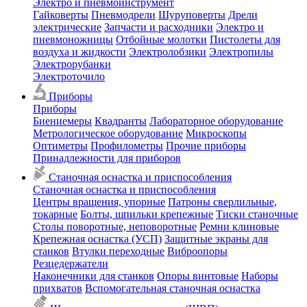
Электро и пневмоинструмент
Гайковерты
Пневмодрели
Шуруповерты
Дрели
электрические
Запчасти и расходники
Электро и
пневмоножницы
Отбойные молотки
Пистолеты для
воздуха и жидкости
Электролобзики
Электропилы
Электрорубанки
Электроточило
Приборы
Приборы
Биениемеры
Квадранты
Лабораторное оборудование
Метрологическое оборудование
Микроскопы
Оптиметры
Профилометры
Прочие приборы
Принадлежности для приборов
Станочная оснастка и приспособления
Станочная оснастка и приспособления
Центры вращения, упорные
Патроны сверлильные,
токарные
Болты, шпильки крепежные
Тиски станочные
Столы поворотные, неповоротные
Ремни клиновые
Крепежная оснастка (УСП)
Защитные экраны для
станков
Втулки переходные
Виброопоры
Резцедержатели
Наконечники для станков
Опоры винтовые
Наборы
прихватов
Вспомогательная станочная оснастка