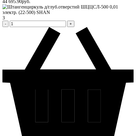
44 695
.90
pуб.
3