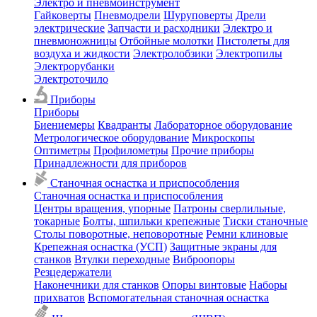
Электро и пневмоинструмент
Гайковерты
Пневмодрели
Шуруповерты
Дрели
электрические
Запчасти и расходники
Электро и
пневмоножницы
Отбойные молотки
Пистолеты для
воздуха и жидкости
Электролобзики
Электропилы
Электрорубанки
Электроточило
Приборы
Приборы
Биениемеры
Квадранты
Лабораторное оборудование
Метрологическое оборудование
Микроскопы
Оптиметры
Профилометры
Прочие приборы
Принадлежности для приборов
Станочная оснастка и приспособления
Станочная оснастка и приспособления
Центры вращения, упорные
Патроны сверлильные,
токарные
Болты, шпильки крепежные
Тиски станочные
Столы поворотные, неповоротные
Ремни клиновые
Крепежная оснастка (УСП)
Защитные экраны для
станков
Втулки переходные
Виброопоры
Резцедержатели
Наконечники для станков
Опоры винтовые
Наборы
прихватов
Вспомогательная станочная оснастка