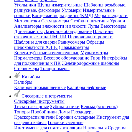
Угольники
Щупы измерительные
Шаблоны резьбовые,
радиусные, фаскомеры
Угломеры
Измерительные
головки
Концевые меры длины (КМД)
Меры твердости
Метроштоки
Секундомеры
Стойки и штативы
Уровни
Анализаторы влажности и вязкости
Лупы
Высотомеры
Динамометры
Лазерное оборудование
Пластины
стеклянные типа ПМ, ПИ
Проволочки и ролики
Шаблоны для сварки
Радиусомеры
Образцы
шероховатости (ОШС)
Граммометры
Колеса зубчатые измерительные
Мультиметры
Нормалемеры
Весовое оборудование
Гири
Интерфейсы
для подключения к ПК
Железнодорожные шаблоны
Стенкомеры
Толщиномеры
Калибры
Калибры
Калибры промышленные
Калибры нефтяные
Слесарные инструменты
Слесарные инструменты
Тиски слесарные
Зубила и пики
Кельма (мастерок)
Топоры
Пробойники
Ломы
Гвоздодеры
Краскораспылители
Бородки слесарные
Инструмент для
разделки кабеля
Головки сменные
Инструмент для снятия изоляции
Наковальня
Средства