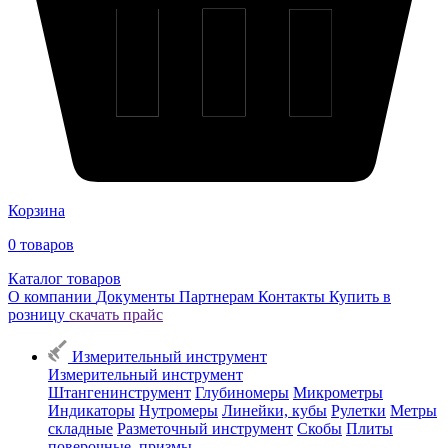
Корзина
0
товаров
Каталог товаров
О компании
Документы
Партнерам
Контакты
Купить в
розницу
скачать прайс
Измерительный инструмент
Измерительный инструмент
Штангенинструмент
Глубиномеры
Микрометры
Индикаторы
Нутромеры
Линейки, кубы
Рулетки
Метры
складные
Разметочный инструмент
Скобы
Плиты
поверочные, призмы