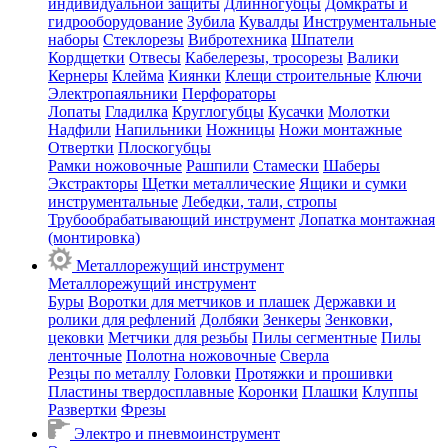
индивидуальной защиты
Длинногубцы
Домкраты и
гидрооборудование
Зубила
Кувалды
Инструментальные
наборы
Стеклорезы
Вибротехника
Шпатели
Кордщетки
Отвесы
Кабелерезы, тросорезы
Валики
Кернеры
Клейма
Киянки
Клещи строительные
Ключи
Электропаяльники
Перфораторы
Лопаты
Гладилка
Круглогубцы
Кусачки
Молотки
Надфили
Напильники
Ножницы
Ножи монтажные
Отвертки
Плоскогубцы
Рамки ножовочные
Рашпили
Стамески
Шаберы
Экстракторы
Щетки металлические
Ящики и сумки
инструментальные
Лебедки, тали, стропы
Трубообрабатывающий инструмент
Лопатка монтажная
(монтировка)
Металлорежущий инструмент
Металлорежущий инструмент
Буры
Воротки для метчиков и плашек
Державки и
ролики для рефлений
Долбяки
Зенкеры
Зенковки,
цековки
Метчики для резьбы
Пилы сегментные
Пилы
ленточные
Полотна ножовочные
Сверла
Резцы по металлу
Головки
Протяжки и прошивки
Пластины твердосплавные
Коронки
Плашки
Клуппы
Развертки
Фрезы
Электро и пневмоинструмент