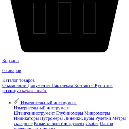
Корзина
0
товаров
Каталог товаров
О компании
Документы
Партнерам
Контакты
Купить в
розницу
скачать прайс
Измерительный инструмент
Измерительный инструмент
Штангенинструмент
Глубиномеры
Микрометры
Индикаторы
Нутромеры
Линейки, кубы
Рулетки
Метры
складные
Разметочный инструмент
Скобы
Плиты
поверочные, призмы