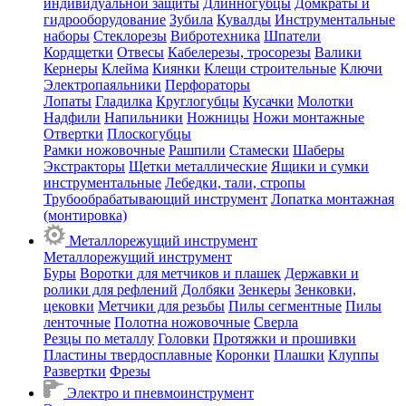
индивидуальной защиты
Длинногубцы
Домкраты и
гидрооборудование
Зубила
Кувалды
Инструментальные
наборы
Стеклорезы
Вибротехника
Шпатели
Кордщетки
Отвесы
Кабелерезы, тросорезы
Валики
Кернеры
Клейма
Киянки
Клещи строительные
Ключи
Электропаяльники
Перфораторы
Лопаты
Гладилка
Круглогубцы
Кусачки
Молотки
Надфили
Напильники
Ножницы
Ножи монтажные
Отвертки
Плоскогубцы
Рамки ножовочные
Рашпили
Стамески
Шаберы
Экстракторы
Щетки металлические
Ящики и сумки
инструментальные
Лебедки, тали, стропы
Трубообрабатывающий инструмент
Лопатка монтажная
(монтировка)
Металлорежущий инструмент
Металлорежущий инструмент
Буры
Воротки для метчиков и плашек
Державки и
ролики для рефлений
Долбяки
Зенкеры
Зенковки,
цековки
Метчики для резьбы
Пилы сегментные
Пилы
ленточные
Полотна ножовочные
Сверла
Резцы по металлу
Головки
Протяжки и прошивки
Пластины твердосплавные
Коронки
Плашки
Клуппы
Развертки
Фрезы
Электро и пневмоинструмент