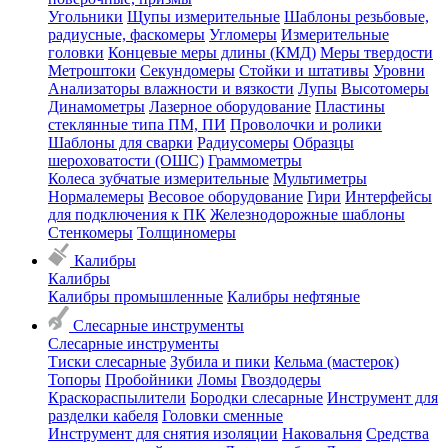
Угольники
Щупы измерительные
Шаблоны резьбовые,
радиусные, фаскомеры
Угломеры
Измерительные
головки
Концевые меры длины (КМД)
Меры твердости
Метроштоки
Секундомеры
Стойки и штативы
Уровни
Анализаторы влажности и вязкости
Лупы
Высотомеры
Динамометры
Лазерное оборудование
Пластины
стеклянные типа ПМ, ПИ
Проволочки и ролики
Шаблоны для сварки
Радиусомеры
Образцы
шероховатости (ОШС)
Граммометры
Колеса зубчатые измерительные
Мультиметры
Нормалемеры
Весовое оборудование
Гири
Интерфейсы
для подключения к ПК
Железнодорожные шаблоны
Стенкомеры
Толщиномеры
Калибры
Калибры
Калибры промышленные
Калибры нефтяные
Слесарные инструменты
Слесарные инструменты
Тиски слесарные
Зубила и пики
Кельма (мастерок)
Топоры
Пробойники
Ломы
Гвоздодеры
Краскораспылители
Бородки слесарные
Инструмент для
разделки кабеля
Головки сменные
Инструмент для снятия изоляции
Наковальня
Средства