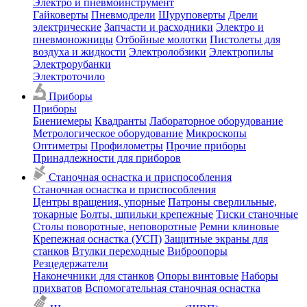
Электро и пневмоинструмент
Гайковерты
Пневмодрели
Шуруповерты
Дрели
электрические
Запчасти и расходники
Электро и
пневмоножницы
Отбойные молотки
Пистолеты для
воздуха и жидкости
Электролобзики
Электропилы
Электрорубанки
Электроточило
Приборы
Приборы
Биениемеры
Квадранты
Лабораторное оборудование
Метрологическое оборудование
Микроскопы
Оптиметры
Профилометры
Прочие приборы
Принадлежности для приборов
Станочная оснастка и приспособления
Станочная оснастка и приспособления
Центры вращения, упорные
Патроны сверлильные,
токарные
Болты, шпильки крепежные
Тиски станочные
Столы поворотные, неповоротные
Ремни клиновые
Крепежная оснастка (УСП)
Защитные экраны для
станков
Втулки переходные
Виброопоры
Резцедержатели
Наконечники для станков
Опоры винтовые
Наборы
прихватов
Вспомогательная станочная оснастка