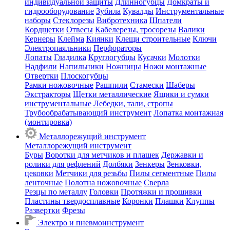
индивидуальной защиты
Длинногубцы
Домкраты и
гидрооборудование
Зубила
Кувалды
Инструментальные
наборы
Стеклорезы
Вибротехника
Шпатели
Кордщетки
Отвесы
Кабелерезы, тросорезы
Валики
Кернеры
Клейма
Киянки
Клещи строительные
Ключи
Электропаяльники
Перфораторы
Лопаты
Гладилка
Круглогубцы
Кусачки
Молотки
Надфили
Напильники
Ножницы
Ножи монтажные
Отвертки
Плоскогубцы
Рамки ножовочные
Рашпили
Стамески
Шаберы
Экстракторы
Щетки металлические
Ящики и сумки
инструментальные
Лебедки, тали, стропы
Трубообрабатывающий инструмент
Лопатка монтажная
(монтировка)
Металлорежущий инструмент
Металлорежущий инструмент
Буры
Воротки для метчиков и плашек
Державки и
ролики для рефлений
Долбяки
Зенкеры
Зенковки,
цековки
Метчики для резьбы
Пилы сегментные
Пилы
ленточные
Полотна ножовочные
Сверла
Резцы по металлу
Головки
Протяжки и прошивки
Пластины твердосплавные
Коронки
Плашки
Клуппы
Развертки
Фрезы
Электро и пневмоинструмент