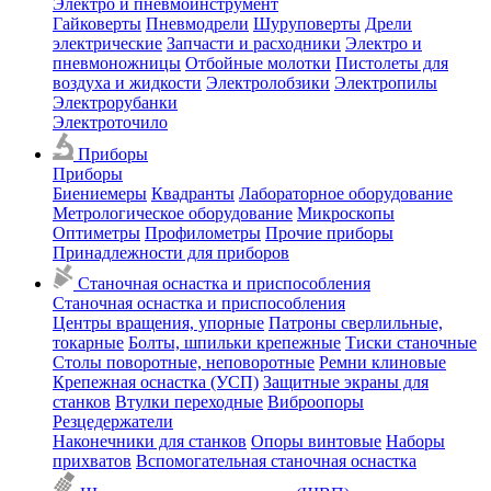
Электро и пневмоинструмент
Гайковерты
Пневмодрели
Шуруповерты
Дрели
электрические
Запчасти и расходники
Электро и
пневмоножницы
Отбойные молотки
Пистолеты для
воздуха и жидкости
Электролобзики
Электропилы
Электрорубанки
Электроточило
Приборы
Приборы
Биениемеры
Квадранты
Лабораторное оборудование
Метрологическое оборудование
Микроскопы
Оптиметры
Профилометры
Прочие приборы
Принадлежности для приборов
Станочная оснастка и приспособления
Станочная оснастка и приспособления
Центры вращения, упорные
Патроны сверлильные,
токарные
Болты, шпильки крепежные
Тиски станочные
Столы поворотные, неповоротные
Ремни клиновые
Крепежная оснастка (УСП)
Защитные экраны для
станков
Втулки переходные
Виброопоры
Резцедержатели
Наконечники для станков
Опоры винтовые
Наборы
прихватов
Вспомогательная станочная оснастка