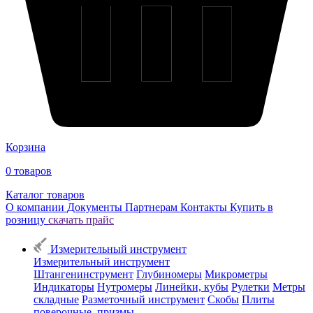
Корзина
0
товаров
Каталог товаров
О компании
Документы
Партнерам
Контакты
Купить в
розницу
скачать прайс
Измерительный инструмент
Измерительный инструмент
Штангенинструмент
Глубиномеры
Микрометры
Индикаторы
Нутромеры
Линейки, кубы
Рулетки
Метры
складные
Разметочный инструмент
Скобы
Плиты
поверочные, призмы