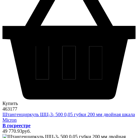
Купить
463177
Штангенциркуль ШЦ-3- 500 0,05 губки 200 мм двойная шкала
Micron
В госреестре
49 770
.93
pуб.