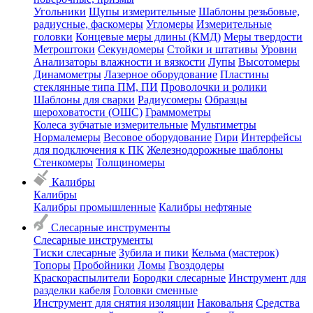
Угольники
Щупы измерительные
Шаблоны резьбовые,
радиусные, фаскомеры
Угломеры
Измерительные
головки
Концевые меры длины (КМД)
Меры твердости
Метроштоки
Секундомеры
Стойки и штативы
Уровни
Анализаторы влажности и вязкости
Лупы
Высотомеры
Динамометры
Лазерное оборудование
Пластины
стеклянные типа ПМ, ПИ
Проволочки и ролики
Шаблоны для сварки
Радиусомеры
Образцы
шероховатости (ОШС)
Граммометры
Колеса зубчатые измерительные
Мультиметры
Нормалемеры
Весовое оборудование
Гири
Интерфейсы
для подключения к ПК
Железнодорожные шаблоны
Стенкомеры
Толщиномеры
Калибры
Калибры
Калибры промышленные
Калибры нефтяные
Слесарные инструменты
Слесарные инструменты
Тиски слесарные
Зубила и пики
Кельма (мастерок)
Топоры
Пробойники
Ломы
Гвоздодеры
Краскораспылители
Бородки слесарные
Инструмент для
разделки кабеля
Головки сменные
Инструмент для снятия изоляции
Наковальня
Средства