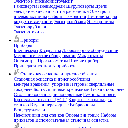
Электро и пневмоинструмент
Гайковерты
Пневмодрели
Шуруповерты
Дрели
электрические
Запчасти и расходники
Электро и
пневмоножницы
Отбойные молотки
Пистолеты для
воздуха и жидкости
Электролобзики
Электропилы
Электрорубанки
Электроточило
Приборы
Приборы
Биениемеры
Квадранты
Лабораторное оборудование
Метрологическое оборудование
Микроскопы
Оптиметры
Профилометры
Прочие приборы
Принадлежности для приборов
Станочная оснастка и приспособления
Станочная оснастка и приспособления
Центры вращения, упорные
Патроны сверлильные,
токарные
Болты, шпильки крепежные
Тиски станочные
Столы поворотные, неповоротные
Ремни клиновые
Крепежная оснастка (УСП)
Защитные экраны для
станков
Втулки переходные
Виброопоры
Резцедержатели
Наконечники для станков
Опоры винтовые
Наборы
прихватов
Вспомогательная станочная оснастка