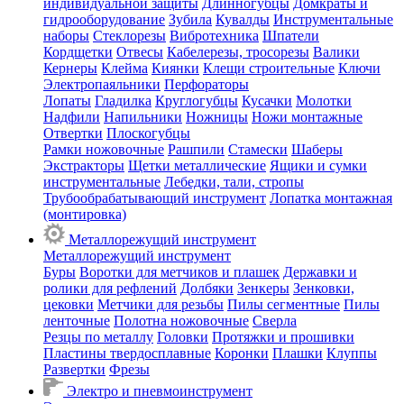
индивидуальной защиты
Длинногубцы
Домкраты и
гидрооборудование
Зубила
Кувалды
Инструментальные
наборы
Стеклорезы
Вибротехника
Шпатели
Кордщетки
Отвесы
Кабелерезы, тросорезы
Валики
Кернеры
Клейма
Киянки
Клещи строительные
Ключи
Электропаяльники
Перфораторы
Лопаты
Гладилка
Круглогубцы
Кусачки
Молотки
Надфили
Напильники
Ножницы
Ножи монтажные
Отвертки
Плоскогубцы
Рамки ножовочные
Рашпили
Стамески
Шаберы
Экстракторы
Щетки металлические
Ящики и сумки
инструментальные
Лебедки, тали, стропы
Трубообрабатывающий инструмент
Лопатка монтажная
(монтировка)
Металлорежущий инструмент
Металлорежущий инструмент
Буры
Воротки для метчиков и плашек
Державки и
ролики для рефлений
Долбяки
Зенкеры
Зенковки,
цековки
Метчики для резьбы
Пилы сегментные
Пилы
ленточные
Полотна ножовочные
Сверла
Резцы по металлу
Головки
Протяжки и прошивки
Пластины твердосплавные
Коронки
Плашки
Клуппы
Развертки
Фрезы
Электро и пневмоинструмент