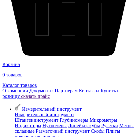
Корзина
0
товаров
Каталог товаров
О компании
Документы
Партнерам
Контакты
Купить в
розницу
скачать прайс
Измерительный инструмент
Измерительный инструмент
Штангенинструмент
Глубиномеры
Микрометры
Индикаторы
Нутромеры
Линейки, кубы
Рулетки
Метры
складные
Разметочный инструмент
Скобы
Плиты
поверочные, призмы