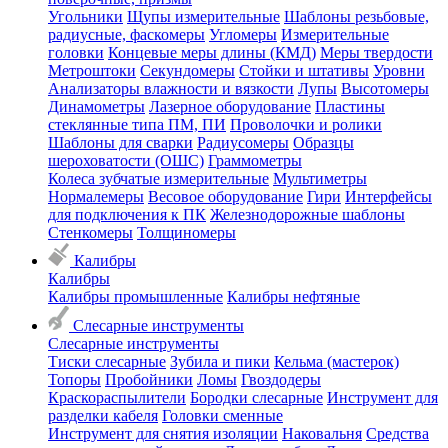
Угольники
Щупы измерительные
Шаблоны резьбовые,
радиусные, фаскомеры
Угломеры
Измерительные
головки
Концевые меры длины (КМД)
Меры твердости
Метроштоки
Секундомеры
Стойки и штативы
Уровни
Анализаторы влажности и вязкости
Лупы
Высотомеры
Динамометры
Лазерное оборудование
Пластины
стеклянные типа ПМ, ПИ
Проволочки и ролики
Шаблоны для сварки
Радиусомеры
Образцы
шероховатости (ОШС)
Граммометры
Колеса зубчатые измерительные
Мультиметры
Нормалемеры
Весовое оборудование
Гири
Интерфейсы
для подключения к ПК
Железнодорожные шаблоны
Стенкомеры
Толщиномеры
Калибры
Калибры
Калибры промышленные
Калибры нефтяные
Слесарные инструменты
Слесарные инструменты
Тиски слесарные
Зубила и пики
Кельма (мастерок)
Топоры
Пробойники
Ломы
Гвоздодеры
Краскораспылители
Бородки слесарные
Инструмент для
разделки кабеля
Головки сменные
Инструмент для снятия изоляции
Наковальня
Средства