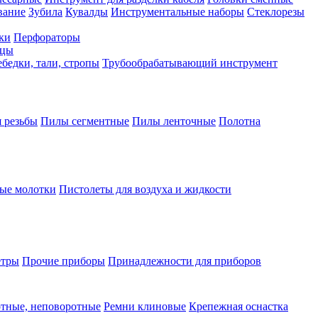
вание
Зубила
Кувалды
Инструментальные наборы
Стеклорезы
ки
Перфораторы
бцы
бедки, тали, стропы
Трубообрабатывающий инструмент
 резьбы
Пилы сегментные
Пилы ленточные
Полотна
ые молотки
Пистолеты для воздуха и жидкости
етры
Прочие приборы
Принадлежности для приборов
тные, неповоротные
Ремни клиновые
Крепежная оснастка