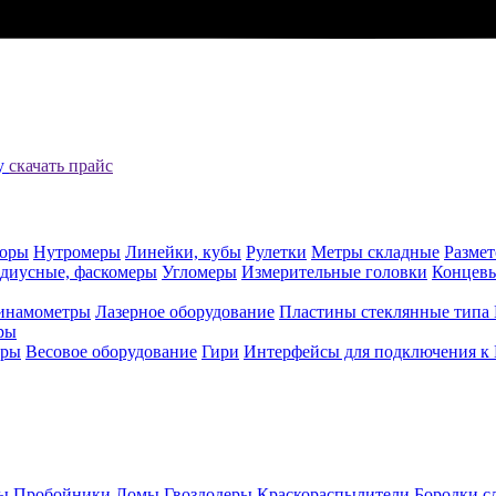
цу
скачать прайс
оры
Нутромеры
Линейки, кубы
Рулетки
Метры складные
Разме
адиусные, фаскомеры
Угломеры
Измерительные головки
Концев
инамометры
Лазерное оборудование
Пластины стеклянные типа
ры
еры
Весовое оборудование
Гири
Интерфейсы для подключения к
ы
Пробойники
Ломы
Гвоздодеры
Краскораспылители
Бородки с