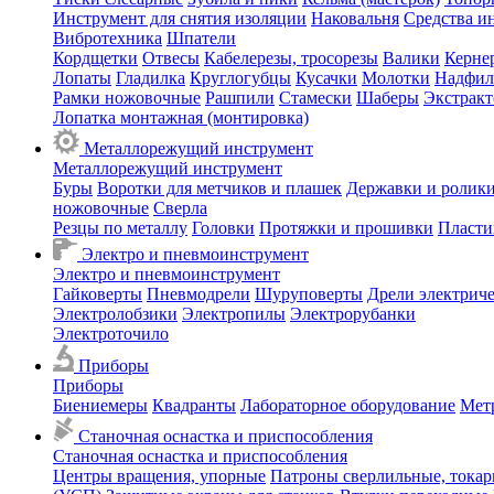
Инструмент для снятия изоляции
Наковальня
Средства и
Вибротехника
Шпатели
Кордщетки
Отвесы
Кабелерезы, тросорезы
Валики
Керне
Лопаты
Гладилка
Круглогубцы
Кусачки
Молотки
Надфил
Рамки ножовочные
Рашпили
Стамески
Шаберы
Экстрак
Лопатка монтажная (монтировка)
Металлорежущий инструмент
Металлорежущий инструмент
Буры
Воротки для метчиков и плашек
Державки и ролики
ножовочные
Сверла
Резцы по металлу
Головки
Протяжки и прошивки
Пласти
Электро и пневмоинструмент
Электро и пневмоинструмент
Гайковерты
Пневмодрели
Шуруповерты
Дрели электрич
Электролобзики
Электропилы
Электрорубанки
Электроточило
Приборы
Приборы
Биениемеры
Квадранты
Лабораторное оборудование
Мет
Станочная оснастка и приспособления
Станочная оснастка и приспособления
Центры вращения, упорные
Патроны сверлильные, тока