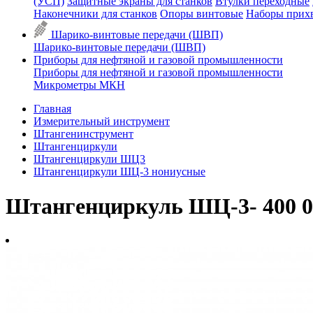
(УСП)
Защитные экраны для станков
Втулки переходные
Наконечники для станков
Опоры винтовые
Наборы прих
Шарико-винтовые передачи (ШВП)
Шарико-винтовые передачи (ШВП)
Приборы для нефтяной и газовой промышленности
Приборы для нефтяной и газовой промышленности
Микрометры МКН
Главная
Измерительный инструмент
Штангенинструмент
Штангенциркули
Штангенциркули ШЦ3
Штангенциркули ШЦ-3 нониусные
Штангенциркуль ШЦ-3- 400 0,