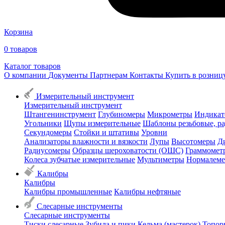
Корзина
0
товаров
Каталог товаров
О компании
Документы
Партнерам
Контакты
Купить в розни
Измерительный инструмент
Измерительный инструмент
Штангенинструмент
Глубиномеры
Микрометры
Индикат
Угольники
Щупы измерительные
Шаблоны резьбовые, р
Секундомеры
Стойки и штативы
Уровни
Анализаторы влажности и вязкости
Лупы
Высотомеры
Д
Радиусомеры
Образцы шероховатости (ОШС)
Граммомет
Колеса зубчатые измерительные
Мультиметры
Нормалем
Калибры
Калибры
Калибры промышленные
Калибры нефтяные
Слесарные инструменты
Слесарные инструменты
Тиски слесарные
Зубила и пики
Кельма (мастерок)
Топор