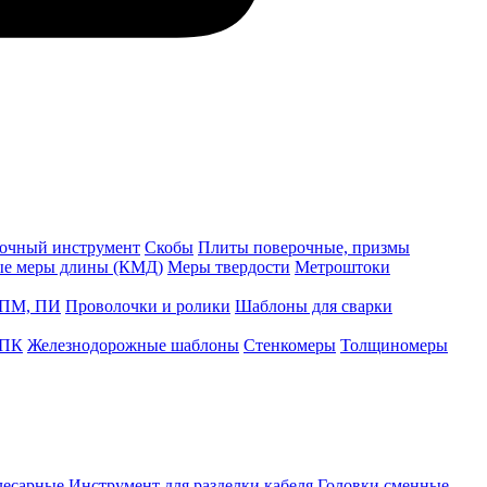
точный инструмент
Скобы
Плиты поверочные, призмы
ые меры длины (КМД)
Меры твердости
Метроштоки
 ПМ, ПИ
Проволочки и ролики
Шаблоны для сварки
 ПК
Железнодорожные шаблоны
Стенкомеры
Толщиномеры
лесарные
Инструмент для разделки кабеля
Головки сменные