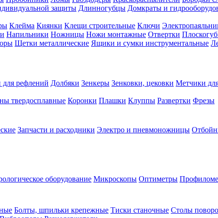
ндивидуальной защиты
Длинногубцы
Домкраты и гидрооборудо
ры
Клейма
Киянки
Клещи строительные
Ключи
Электропаяльни
и
Напильники
Ножницы
Ножи монтажные
Отвертки
Плоскогу
торы
Щетки металлические
Ящики и сумки инструментальные
Ле
 для рефлений
Долбяки
Зенкеры
Зенковки, цековки
Метчики для
ны твердосплавные
Коронки
Плашки
Клуппы
Развертки
Фрезы
еские
Запчасти и расходники
Электро и пневмоножницы
Отбойн
рологическое оборудование
Микроскопы
Оптиметры
Профилом
рные
Болты, шпильки крепежные
Тиски станочные
Столы поворо