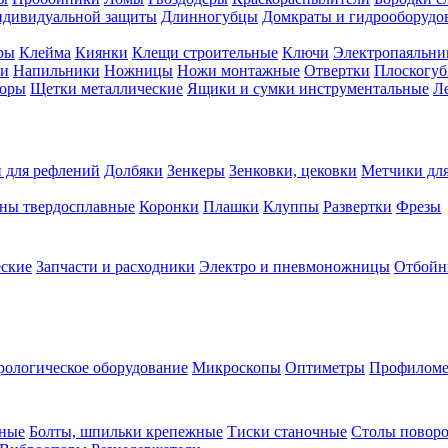
ндивидуальной защиты
Длинногубцы
Домкраты и гидрооборудо
ры
Клейма
Киянки
Клещи строительные
Ключи
Электропаяльни
и
Напильники
Ножницы
Ножи монтажные
Отвертки
Плоскогу
торы
Щетки металлические
Ящики и сумки инструментальные
Ле
 для рефлений
Долбяки
Зенкеры
Зенковки, цековки
Метчики для
ны твердосплавные
Коронки
Плашки
Клуппы
Развертки
Фрезы
еские
Запчасти и расходники
Электро и пневмоножницы
Отбойн
рологическое оборудование
Микроскопы
Оптиметры
Профилом
рные
Болты, шпильки крепежные
Тиски станочные
Столы поворо