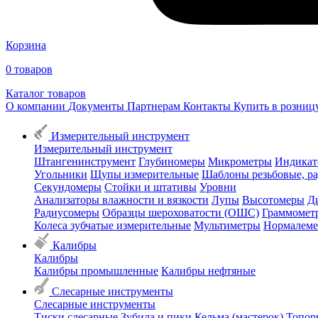
Корзина
0
товаров
Каталог товаров
О компании
Документы
Партнерам
Контакты
Купить в розни
Измерительный инструмент
Измерительный инструмент
Штангенинструмент
Глубиномеры
Микрометры
Индикат
Угольники
Щупы измерительные
Шаблоны резьбовые, р
Секундомеры
Стойки и штативы
Уровни
Анализаторы влажности и вязкости
Лупы
Высотомеры
Д
Радиусомеры
Образцы шероховатости (ОШС)
Граммомет
Колеса зубчатые измерительные
Мультиметры
Нормалем
Калибры
Калибры
Калибры промышленные
Калибры нефтяные
Слесарные инструменты
Слесарные инструменты
Тиски слесарные
Зубила и пики
Кельма (мастерок)
Топор