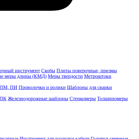
точный инструмент
Скобы
Плиты поверочные, призмы
ые меры длины (КМД)
Меры твердости
Метроштоки
 ПМ, ПИ
Проволочки и ролики
Шаблоны для сварки
 ПК
Железнодорожные шаблоны
Стенкомеры
Толщиномеры
лесарные
Инструмент для разделки кабеля
Головки сменные