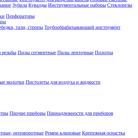
вание
Зубила
Кувалды
Инструментальные наборы
Стеклорезы
ки
Перфораторы
бцы
бедки, тали, стропы
Трубообрабатывающий инструмент
 резьбы
Пилы сегментные
Пилы ленточные
Полотна
ые молотки
Пистолеты для воздуха и жидкости
етры
Прочие приборы
Принадлежности для приборов
тные, неповоротные
Ремни клиновые
Крепежная оснастка