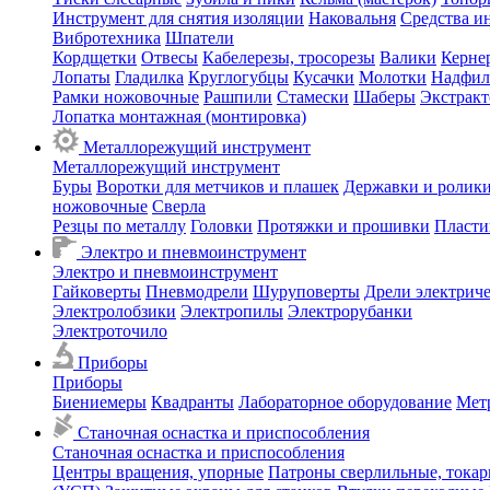
Инструмент для снятия изоляции
Наковальня
Средства и
Вибротехника
Шпатели
Кордщетки
Отвесы
Кабелерезы, тросорезы
Валики
Керне
Лопаты
Гладилка
Круглогубцы
Кусачки
Молотки
Надфил
Рамки ножовочные
Рашпили
Стамески
Шаберы
Экстрак
Лопатка монтажная (монтировка)
Металлорежущий инструмент
Металлорежущий инструмент
Буры
Воротки для метчиков и плашек
Державки и ролики
ножовочные
Сверла
Резцы по металлу
Головки
Протяжки и прошивки
Пласти
Электро и пневмоинструмент
Электро и пневмоинструмент
Гайковерты
Пневмодрели
Шуруповерты
Дрели электрич
Электролобзики
Электропилы
Электрорубанки
Электроточило
Приборы
Приборы
Биениемеры
Квадранты
Лабораторное оборудование
Мет
Станочная оснастка и приспособления
Станочная оснастка и приспособления
Центры вращения, упорные
Патроны сверлильные, тока