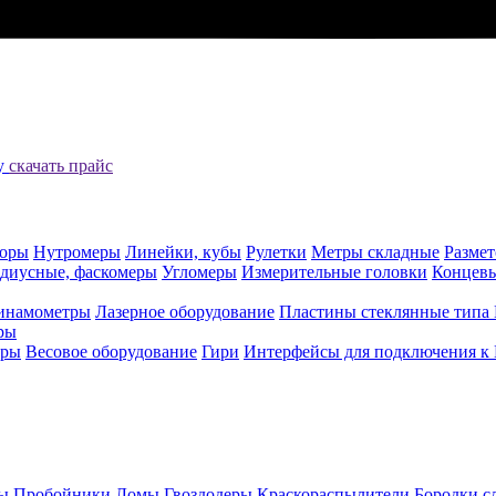
цу
скачать прайс
оры
Нутромеры
Линейки, кубы
Рулетки
Метры складные
Разме
адиусные, фаскомеры
Угломеры
Измерительные головки
Концев
инамометры
Лазерное оборудование
Пластины стеклянные типа
ры
еры
Весовое оборудование
Гири
Интерфейсы для подключения к
ы
Пробойники
Ломы
Гвоздодеры
Краскораспылители
Бородки с