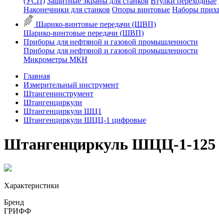
(УСП)
Защитные экраны для станков
Втулки переходные
Наконечники для станков
Опоры винтовые
Наборы прих
Шарико-винтовые передачи (ШВП)
Шарико-винтовые передачи (ШВП)
Приборы для нефтяной и газовой промышленности
Приборы для нефтяной и газовой промышленности
Микрометры МКН
Главная
Измерительный инструмент
Штангенинструмент
Штангенциркули
Штангенциркули ШЦ1
Штангенциркули ШЦЦ-1 цифровые
Штангенциркуль ШЦЦ-1-125 0
Характеристики
Бренд
ГРИФФ