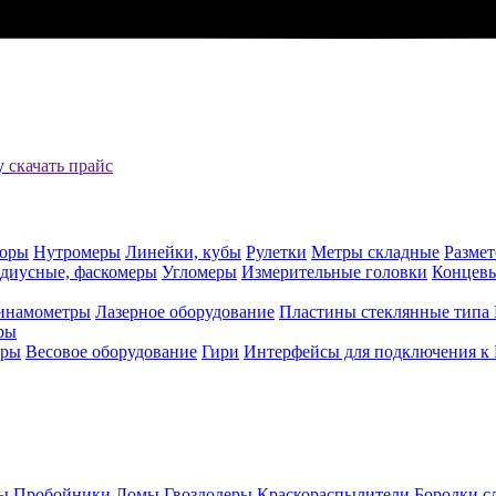
цу
скачать прайс
оры
Нутромеры
Линейки, кубы
Рулетки
Метры складные
Разме
адиусные, фаскомеры
Угломеры
Измерительные головки
Концев
инамометры
Лазерное оборудование
Пластины стеклянные типа
ры
еры
Весовое оборудование
Гири
Интерфейсы для подключения к
ы
Пробойники
Ломы
Гвоздодеры
Краскораспылители
Бородки с