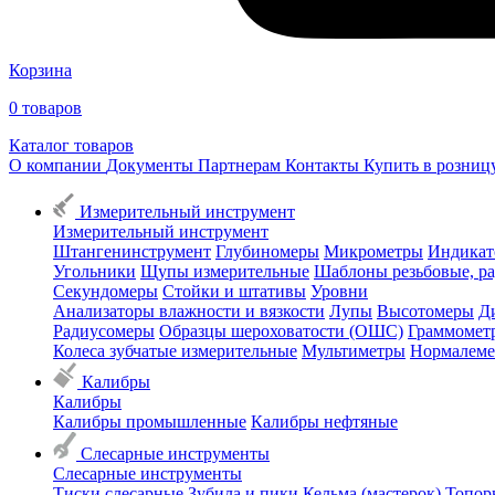
Корзина
0
товаров
Каталог товаров
О компании
Документы
Партнерам
Контакты
Купить в розни
Измерительный инструмент
Измерительный инструмент
Штангенинструмент
Глубиномеры
Микрометры
Индикат
Угольники
Щупы измерительные
Шаблоны резьбовые, р
Секундомеры
Стойки и штативы
Уровни
Анализаторы влажности и вязкости
Лупы
Высотомеры
Д
Радиусомеры
Образцы шероховатости (ОШС)
Граммомет
Колеса зубчатые измерительные
Мультиметры
Нормалем
Калибры
Калибры
Калибры промышленные
Калибры нефтяные
Слесарные инструменты
Слесарные инструменты
Тиски слесарные
Зубила и пики
Кельма (мастерок)
Топор