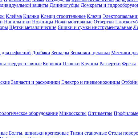
ндивидуальной защиты
Длинногубцы
Домкраты и гидрооборудо
ры
Клейма
Киянки
Клещи строительные
Ключи
Электропаяльни
и
Напильники
Ножницы
Ножи монтажные
Отвертки
Плоскогу
торы
Щетки металлические
Ящики и сумки инструментальные
Ле
 для рефлений
Долбяки
Зенкеры
Зенковки, цековки
Метчики для
ны твердосплавные
Коронки
Плашки
Клуппы
Развертки
Фрезы
еские
Запчасти и расходники
Электро и пневмоножницы
Отбойн
рологическое оборудование
Микроскопы
Оптиметры
Профилом
рные
Болты, шпильки крепежные
Тиски станочные
Столы поворо