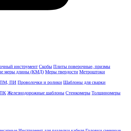
точный инструмент
Скобы
Плиты поверочные, призмы
ые меры длины (КМД)
Меры твердости
Метроштоки
 ПМ, ПИ
Проволочки и ролики
Шаблоны для сварки
 ПК
Железнодорожные шаблоны
Стенкомеры
Толщиномеры
лесарные
Инструмент для разделки кабеля
Головки сменные