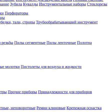
вание
Зубила
Кувалды
Инструментальные наборы
Стеклорезы
ки
Перфораторы
бцы
бедки, тали, стропы
Трубообрабатывающий инструмент
 резьбы
Пилы сегментные
Пилы ленточные
Полотна
ые молотки
Пистолеты для воздуха и жидкости
етры
Прочие приборы
Принадлежности для приборов
тные, неповоротные
Ремни клиновые
Крепежная оснастка