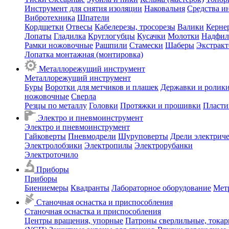
Инструмент для снятия изоляции
Наковальня
Средства и
Вибротехника
Шпатели
Кордщетки
Отвесы
Кабелерезы, тросорезы
Валики
Керне
Лопаты
Гладилка
Круглогубцы
Кусачки
Молотки
Надфил
Рамки ножовочные
Рашпили
Стамески
Шаберы
Экстрак
Лопатка монтажная (монтировка)
Металлорежущий инструмент
Металлорежущий инструмент
Буры
Воротки для метчиков и плашек
Державки и ролики
ножовочные
Сверла
Резцы по металлу
Головки
Протяжки и прошивки
Пласти
Электро и пневмоинструмент
Электро и пневмоинструмент
Гайковерты
Пневмодрели
Шуруповерты
Дрели электрич
Электролобзики
Электропилы
Электрорубанки
Электроточило
Приборы
Приборы
Биениемеры
Квадранты
Лабораторное оборудование
Мет
Станочная оснастка и приспособления
Станочная оснастка и приспособления
Центры вращения, упорные
Патроны сверлильные, тока