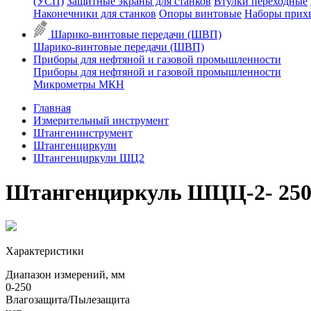
(УСП)
Защитные экраны для станков
Втулки переходные
Наконечники для станков
Опоры винтовые
Наборы прих
Шарико-винтовые передачи (ШВП)
Шарико-винтовые передачи (ШВП)
Приборы для нефтяной и газовой промышленности
Приборы для нефтяной и газовой промышленности
Микрометры МКН
Главная
Измерительный инструмент
Штангенинструмент
Штангенциркули
Штангенциркули ШЦ2
Штангенциркуль ШЦЦ-2- 250 0,
Характеристики
Диапазон измерений, мм
0-250
Влагозащита/Пылезащита