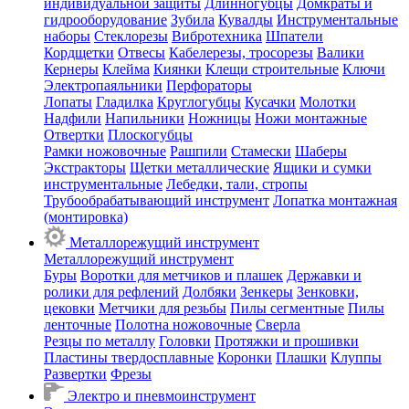
индивидуальной защиты
Длинногубцы
Домкраты и
гидрооборудование
Зубила
Кувалды
Инструментальные
наборы
Стеклорезы
Вибротехника
Шпатели
Кордщетки
Отвесы
Кабелерезы, тросорезы
Валики
Кернеры
Клейма
Киянки
Клещи строительные
Ключи
Электропаяльники
Перфораторы
Лопаты
Гладилка
Круглогубцы
Кусачки
Молотки
Надфили
Напильники
Ножницы
Ножи монтажные
Отвертки
Плоскогубцы
Рамки ножовочные
Рашпили
Стамески
Шаберы
Экстракторы
Щетки металлические
Ящики и сумки
инструментальные
Лебедки, тали, стропы
Трубообрабатывающий инструмент
Лопатка монтажная
(монтировка)
Металлорежущий инструмент
Металлорежущий инструмент
Буры
Воротки для метчиков и плашек
Державки и
ролики для рефлений
Долбяки
Зенкеры
Зенковки,
цековки
Метчики для резьбы
Пилы сегментные
Пилы
ленточные
Полотна ножовочные
Сверла
Резцы по металлу
Головки
Протяжки и прошивки
Пластины твердосплавные
Коронки
Плашки
Клуппы
Развертки
Фрезы
Электро и пневмоинструмент