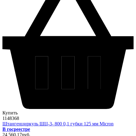
Купить
1148368
Штангенциркуль ШЦ-3- 800 0,1 губки 125 мм Micron
В госреестре
24 560
.17
pуб.