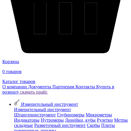
Корзина
0
товаров
Каталог товаров
О компании
Документы
Партнерам
Контакты
Купить в
розницу
скачать прайс
Измерительный инструмент
Измерительный инструмент
Штангенинструмент
Глубиномеры
Микрометры
Индикаторы
Нутромеры
Линейки, кубы
Рулетки
Метры
складные
Разметочный инструмент
Скобы
Плиты
поверочные, призмы