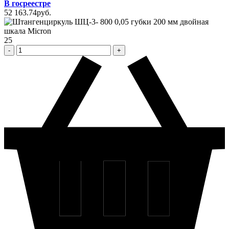
В госреестре
52 163
.74
pуб.
25