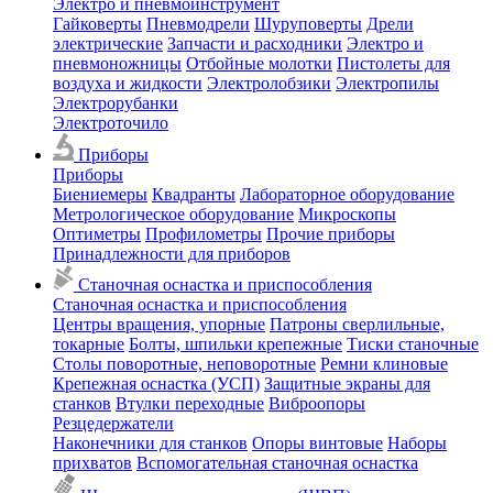
Электро и пневмоинструмент
Гайковерты
Пневмодрели
Шуруповерты
Дрели
электрические
Запчасти и расходники
Электро и
пневмоножницы
Отбойные молотки
Пистолеты для
воздуха и жидкости
Электролобзики
Электропилы
Электрорубанки
Электроточило
Приборы
Приборы
Биениемеры
Квадранты
Лабораторное оборудование
Метрологическое оборудование
Микроскопы
Оптиметры
Профилометры
Прочие приборы
Принадлежности для приборов
Станочная оснастка и приспособления
Станочная оснастка и приспособления
Центры вращения, упорные
Патроны сверлильные,
токарные
Болты, шпильки крепежные
Тиски станочные
Столы поворотные, неповоротные
Ремни клиновые
Крепежная оснастка (УСП)
Защитные экраны для
станков
Втулки переходные
Виброопоры
Резцедержатели
Наконечники для станков
Опоры винтовые
Наборы
прихватов
Вспомогательная станочная оснастка