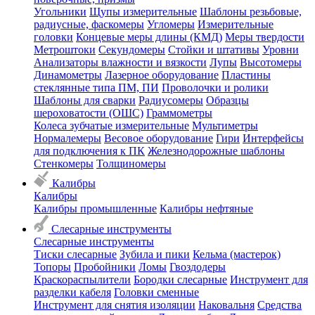
Угольники
Щупы измерительные
Шаблоны резьбовые,
радиусные, фаскомеры
Угломеры
Измерительные
головки
Концевые меры длины (КМД)
Меры твердости
Метроштоки
Секундомеры
Стойки и штативы
Уровни
Анализаторы влажности и вязкости
Лупы
Высотомеры
Динамометры
Лазерное оборудование
Пластины
стеклянные типа ПМ, ПИ
Проволочки и ролики
Шаблоны для сварки
Радиусомеры
Образцы
шероховатости (ОШС)
Граммометры
Колеса зубчатые измерительные
Мультиметры
Нормалемеры
Весовое оборудование
Гири
Интерфейсы
для подключения к ПК
Железнодорожные шаблоны
Стенкомеры
Толщиномеры
Калибры
Калибры
Калибры промышленные
Калибры нефтяные
Слесарные инструменты
Слесарные инструменты
Тиски слесарные
Зубила и пики
Кельма (мастерок)
Топоры
Пробойники
Ломы
Гвоздодеры
Краскораспылители
Бородки слесарные
Инструмент для
разделки кабеля
Головки сменные
Инструмент для снятия изоляции
Наковальня
Средства