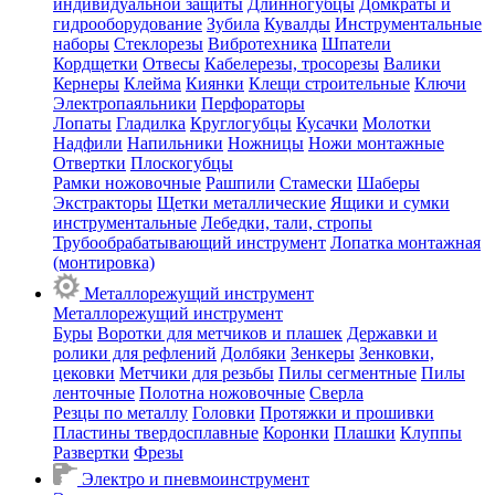
индивидуальной защиты
Длинногубцы
Домкраты и
гидрооборудование
Зубила
Кувалды
Инструментальные
наборы
Стеклорезы
Вибротехника
Шпатели
Кордщетки
Отвесы
Кабелерезы, тросорезы
Валики
Кернеры
Клейма
Киянки
Клещи строительные
Ключи
Электропаяльники
Перфораторы
Лопаты
Гладилка
Круглогубцы
Кусачки
Молотки
Надфили
Напильники
Ножницы
Ножи монтажные
Отвертки
Плоскогубцы
Рамки ножовочные
Рашпили
Стамески
Шаберы
Экстракторы
Щетки металлические
Ящики и сумки
инструментальные
Лебедки, тали, стропы
Трубообрабатывающий инструмент
Лопатка монтажная
(монтировка)
Металлорежущий инструмент
Металлорежущий инструмент
Буры
Воротки для метчиков и плашек
Державки и
ролики для рефлений
Долбяки
Зенкеры
Зенковки,
цековки
Метчики для резьбы
Пилы сегментные
Пилы
ленточные
Полотна ножовочные
Сверла
Резцы по металлу
Головки
Протяжки и прошивки
Пластины твердосплавные
Коронки
Плашки
Клуппы
Развертки
Фрезы
Электро и пневмоинструмент