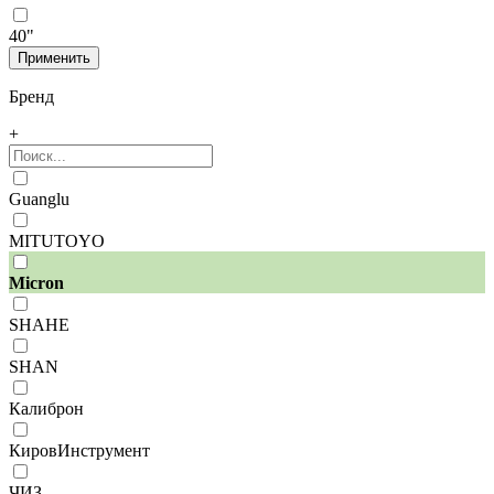
40"
Бренд
+
Guanglu
MITUTOYO
Micron
SHAHE
SHAN
Калиброн
КировИнструмент
ЧИЗ