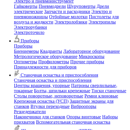
Электро и пневмоинструмент
Гайковерты
Пневмодрели
Шуруповерты
Дрели
электрические
Запчасти и расходники
Электро и
пневмоножницы
Отбойные молотки
Пистолеты для
воздуха и жидкости
Электролобзики
Электропилы
Электрорубанки
Электроточило
Приборы
Приборы
Биениемеры
Квадранты
Лабораторное оборудование
Метрологическое оборудование
Микроскопы
Оптиметры
Профилометры
Прочие приборы
Принадлежности для приборов
Станочная оснастка и приспособления
Станочная оснастка и приспособления
Центры вращения, упорные
Патроны сверлильные,
токарные
Болты, шпильки крепежные
Тиски станочные
Столы поворотные, неповоротные
Ремни клиновые
Крепежная оснастка (УСП)
Защитные экраны для
станков
Втулки переходные
Виброопоры
Резцедержатели
Наконечники для станков
Опоры винтовые
Наборы
прихватов
Вспомогательная станочная оснастка