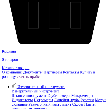
Корзина
0
товаров
Каталог товаров
О компании
Документы
Партнерам
Контакты
Купить в
розницу
скачать прайс
Измерительный инструмент
Измерительный инструмент
Штангенинструмент
Глубиномеры
Микрометры
Индикаторы
Нутромеры
Линейки, кубы
Рулетки
Метры
складные
Разметочный инструмент
Скобы
Плиты
поверочные, призмы