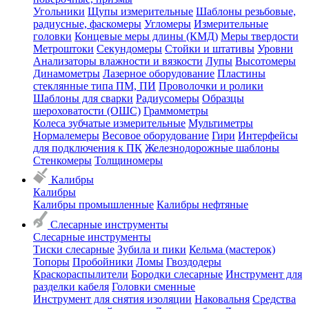
Угольники
Щупы измерительные
Шаблоны резьбовые,
радиусные, фаскомеры
Угломеры
Измерительные
головки
Концевые меры длины (КМД)
Меры твердости
Метроштоки
Секундомеры
Стойки и штативы
Уровни
Анализаторы влажности и вязкости
Лупы
Высотомеры
Динамометры
Лазерное оборудование
Пластины
стеклянные типа ПМ, ПИ
Проволочки и ролики
Шаблоны для сварки
Радиусомеры
Образцы
шероховатости (ОШС)
Граммометры
Колеса зубчатые измерительные
Мультиметры
Нормалемеры
Весовое оборудование
Гири
Интерфейсы
для подключения к ПК
Железнодорожные шаблоны
Стенкомеры
Толщиномеры
Калибры
Калибры
Калибры промышленные
Калибры нефтяные
Слесарные инструменты
Слесарные инструменты
Тиски слесарные
Зубила и пики
Кельма (мастерок)
Топоры
Пробойники
Ломы
Гвоздодеры
Краскораспылители
Бородки слесарные
Инструмент для
разделки кабеля
Головки сменные
Инструмент для снятия изоляции
Наковальня
Средства