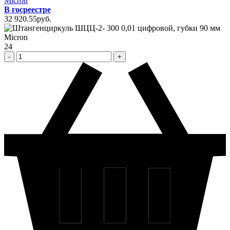
Micron
В госреестре
32 920
.55
pуб.
24