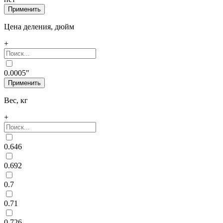
Цена деления, дюйм
+
0.0005"
Вес, кг
+
0.646
0.692
0.7
0.71
0.726