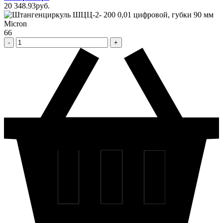
20 348
.93
pуб.
66