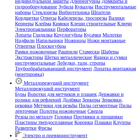
индивидуальной защиты
Длинногубцы
Домкраты и
гидрооборудование
Зубила
Кувалды
Инструментальные
наборы
Стеклорезы
Вибротехника
Шпатели
Кордщетки
Отвесы
Кабелерезы, тросорезы
Валики
Кернеры
Клейма
Киянки
Клещи строительные
Ключи
Электропаяльники
Перфораторы
Лопаты
Гладилка
Круглогубцы
Кусачки
Молотки
Надфили
Напильники
Ножницы
Ножи монтажные
Отвертки
Плоскогубцы
Рамки ножовочные
Рашпили
Стамески
Шаберы
Экстракторы
Щетки металлические
Ящики и сумки
инструментальные
Лебедки, тали, стропы
Трубообрабатывающий инструмент
Лопатка монтажная
(монтировка)
Металлорежущий инструмент
Металлорежущий инструмент
Буры
Воротки для метчиков и плашек
Державки и
ролики для рефлений
Долбяки
Зенкеры
Зенковки,
цековки
Метчики для резьбы
Пилы сегментные
Пилы
ленточные
Полотна ножовочные
Сверла
Резцы по металлу
Головки
Протяжки и прошивки
Пластины твердосплавные
Коронки
Плашки
Клуппы
Развертки
Фрезы
Электро и пневмоинструмент