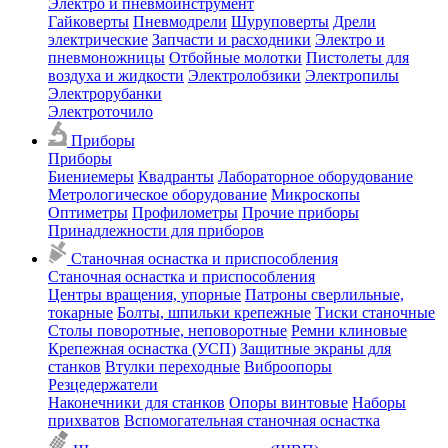
Электро и пневмоинструмент
Гайковерты
Пневмодрели
Шуруповерты
Дрели
электрические
Запчасти и расходники
Электро и
пневмоножницы
Отбойные молотки
Пистолеты для
воздуха и жидкости
Электролобзики
Электропилы
Электрорубанки
Электроточило
Приборы
Приборы
Биениемеры
Квадранты
Лабораторное оборудование
Метрологическое оборудование
Микроскопы
Оптиметры
Профилометры
Прочие приборы
Принадлежности для приборов
Станочная оснастка и приспособления
Станочная оснастка и приспособления
Центры вращения, упорные
Патроны сверлильные,
токарные
Болты, шпильки крепежные
Тиски станочные
Столы поворотные, неповоротные
Ремни клиновые
Крепежная оснастка (УСП)
Защитные экраны для
станков
Втулки переходные
Виброопоры
Резцедержатели
Наконечники для станков
Опоры винтовые
Наборы
прихватов
Вспомогательная станочная оснастка