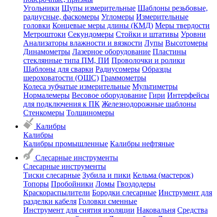
Угольники
Щупы измерительные
Шаблоны резьбовые,
радиусные, фаскомеры
Угломеры
Измерительные
головки
Концевые меры длины (КМД)
Меры твердости
Метроштоки
Секундомеры
Стойки и штативы
Уровни
Анализаторы влажности и вязкости
Лупы
Высотомеры
Динамометры
Лазерное оборудование
Пластины
стеклянные типа ПМ, ПИ
Проволочки и ролики
Шаблоны для сварки
Радиусомеры
Образцы
шероховатости (ОШС)
Граммометры
Колеса зубчатые измерительные
Мультиметры
Нормалемеры
Весовое оборудование
Гири
Интерфейсы
для подключения к ПК
Железнодорожные шаблоны
Стенкомеры
Толщиномеры
Калибры
Калибры
Калибры промышленные
Калибры нефтяные
Слесарные инструменты
Слесарные инструменты
Тиски слесарные
Зубила и пики
Кельма (мастерок)
Топоры
Пробойники
Ломы
Гвоздодеры
Краскораспылители
Бородки слесарные
Инструмент для
разделки кабеля
Головки сменные
Инструмент для снятия изоляции
Наковальня
Средства