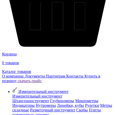
Корзина
0
товаров
Каталог товаров
О компании
Документы
Партнерам
Контакты
Купить в
розницу
скачать прайс
Измерительный инструмент
Измерительный инструмент
Штангенинструмент
Глубиномеры
Микрометры
Индикаторы
Нутромеры
Линейки, кубы
Рулетки
Метры
складные
Разметочный инструмент
Скобы
Плиты
поверочные, призмы