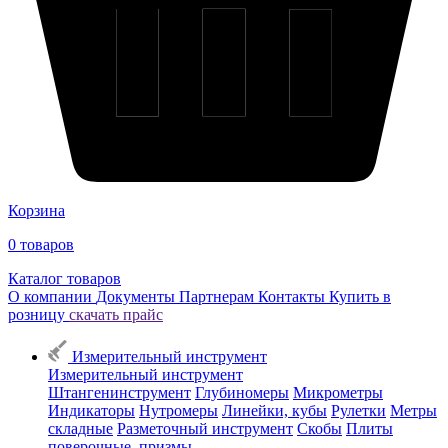
Корзина
0
товаров
Каталог товаров
О компании
Документы
Партнерам
Контакты
Купить в
розницу
скачать прайс
Измерительный инструмент
Измерительный инструмент
Штангенинструмент
Глубиномеры
Микрометры
Индикаторы
Нутромеры
Линейки, кубы
Рулетки
Метры
складные
Разметочный инструмент
Скобы
Плиты
поверочные, призмы