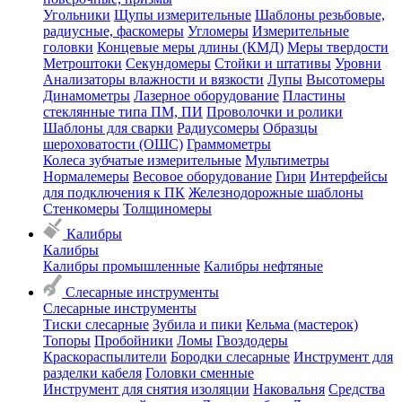
Угольники
Щупы измерительные
Шаблоны резьбовые,
радиусные, фаскомеры
Угломеры
Измерительные
головки
Концевые меры длины (КМД)
Меры твердости
Метроштоки
Секундомеры
Стойки и штативы
Уровни
Анализаторы влажности и вязкости
Лупы
Высотомеры
Динамометры
Лазерное оборудование
Пластины
стеклянные типа ПМ, ПИ
Проволочки и ролики
Шаблоны для сварки
Радиусомеры
Образцы
шероховатости (ОШС)
Граммометры
Колеса зубчатые измерительные
Мультиметры
Нормалемеры
Весовое оборудование
Гири
Интерфейсы
для подключения к ПК
Железнодорожные шаблоны
Стенкомеры
Толщиномеры
Калибры
Калибры
Калибры промышленные
Калибры нефтяные
Слесарные инструменты
Слесарные инструменты
Тиски слесарные
Зубила и пики
Кельма (мастерок)
Топоры
Пробойники
Ломы
Гвоздодеры
Краскораспылители
Бородки слесарные
Инструмент для
разделки кабеля
Головки сменные
Инструмент для снятия изоляции
Наковальня
Средства