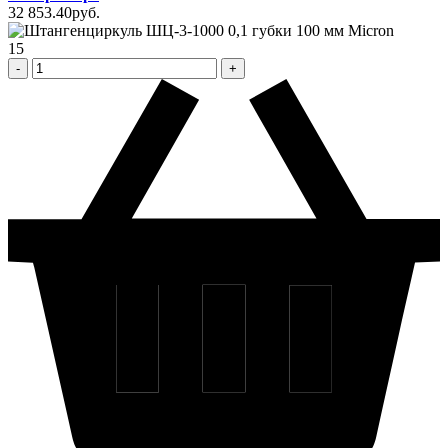
32 853
.40
pуб.
15