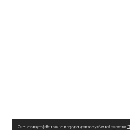
Сайт использует файлы cookies и передаёт данные службам веб аналитики.
П