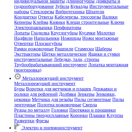
индивидуальной защиты
Длинногубцы
Домкраты и
гидрооборудование
Зубила
Кувалды
Инструментальные
наборы
Стеклорезы
Вибротехника
Шпатели
Кордщетки
Отвесы
Кабелерезы, тросорезы
Валики
Кернеры
Клейма
Киянки
Клещи строительные
Ключи
Электропаяльники
Перфораторы
Лопаты
Гладилка
Круглогубцы
Кусачки
Молотки
Надфили
Напильники
Ножницы
Ножи монтажные
Отвертки
Плоскогубцы
Рамки ножовочные
Рашпили
Стамески
Шаберы
Экстракторы
Щетки металлические
Ящики и сумки
инструментальные
Лебедки, тали, стропы
Трубообрабатывающий инструмент
Лопатка монтажная
(монтировка)
Металлорежущий инструмент
Металлорежущий инструмент
Буры
Воротки для метчиков и плашек
Державки и
ролики для рефлений
Долбяки
Зенкеры
Зенковки,
цековки
Метчики для резьбы
Пилы сегментные
Пилы
ленточные
Полотна ножовочные
Сверла
Резцы по металлу
Головки
Протяжки и прошивки
Пластины твердосплавные
Коронки
Плашки
Клуппы
Развертки
Фрезы
Электро и пневмоинструмент