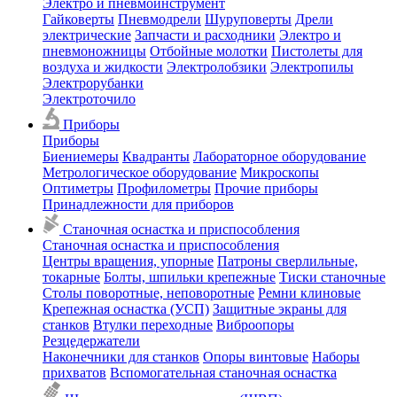
Электро и пневмоинструмент
Гайковерты
Пневмодрели
Шуруповерты
Дрели
электрические
Запчасти и расходники
Электро и
пневмоножницы
Отбойные молотки
Пистолеты для
воздуха и жидкости
Электролобзики
Электропилы
Электрорубанки
Электроточило
Приборы
Приборы
Биениемеры
Квадранты
Лабораторное оборудование
Метрологическое оборудование
Микроскопы
Оптиметры
Профилометры
Прочие приборы
Принадлежности для приборов
Станочная оснастка и приспособления
Станочная оснастка и приспособления
Центры вращения, упорные
Патроны сверлильные,
токарные
Болты, шпильки крепежные
Тиски станочные
Столы поворотные, неповоротные
Ремни клиновые
Крепежная оснастка (УСП)
Защитные экраны для
станков
Втулки переходные
Виброопоры
Резцедержатели
Наконечники для станков
Опоры винтовые
Наборы
прихватов
Вспомогательная станочная оснастка