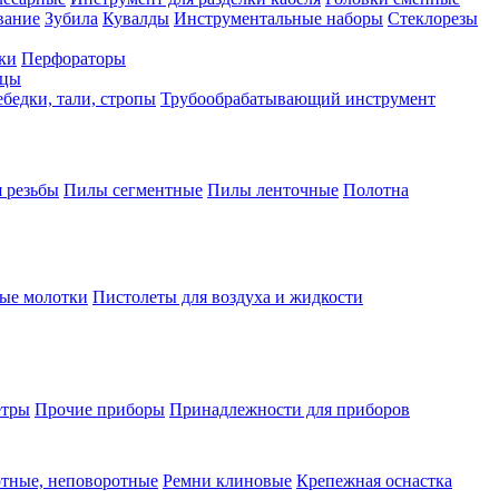
вание
Зубила
Кувалды
Инструментальные наборы
Стеклорезы
ки
Перфораторы
бцы
бедки, тали, стропы
Трубообрабатывающий инструмент
 резьбы
Пилы сегментные
Пилы ленточные
Полотна
ые молотки
Пистолеты для воздуха и жидкости
етры
Прочие приборы
Принадлежности для приборов
тные, неповоротные
Ремни клиновые
Крепежная оснастка