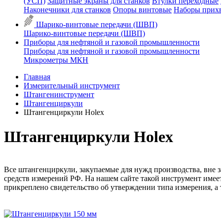
(УСП)
Защитные экраны для станков
Втулки переходные
Наконечники для станков
Опоры винтовые
Наборы прих
Шарико-винтовые передачи (ШВП)
Шарико-винтовые передачи (ШВП)
Приборы для нефтяной и газовой промышленности
Приборы для нефтяной и газовой промышленности
Микрометры МКН
Главная
Измерительный инструмент
Штангенинструмент
Штангенциркули
Штангенциркули Holex
Штангенциркули Holex
Все штангенциркули, закупаемые для нужд производства, вне 
средств измерений РФ. На нашем сайте такой инструмент имее
прикреплено свидетельство об утверждении типа измерения, а 