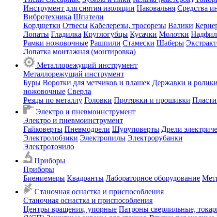
Инструмент для снятия изоляции
Наковальня
Средства и
Вибротехника
Шпатели
Кордщетки
Отвесы
Кабелерезы, тросорезы
Валики
Керне
Лопаты
Гладилка
Круглогубцы
Кусачки
Молотки
Надфил
Рамки ножовочные
Рашпили
Стамески
Шаберы
Экстрак
Лопатка монтажная (монтировка)
Металлорежущий инструмент
Металлорежущий инструмент
Буры
Воротки для метчиков и плашек
Державки и ролики
ножовочные
Сверла
Резцы по металлу
Головки
Протяжки и прошивки
Пласти
Электро и пневмоинструмент
Электро и пневмоинструмент
Гайковерты
Пневмодрели
Шуруповерты
Дрели электрич
Электролобзики
Электропилы
Электрорубанки
Электроточило
Приборы
Приборы
Биениемеры
Квадранты
Лабораторное оборудование
Мет
Станочная оснастка и приспособления
Станочная оснастка и приспособления
Центры вращения, упорные
Патроны сверлильные, тока