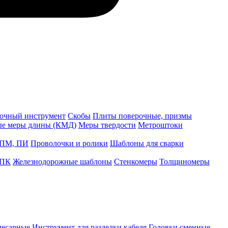
точный инструмент
Скобы
Плиты поверочные, призмы
ые меры длины (КМД)
Меры твердости
Метроштоки
 ПМ, ПИ
Проволочки и ролики
Шаблоны для сварки
 ПК
Железнодорожные шаблоны
Стенкомеры
Толщиномеры
лесарные
Инструмент для разделки кабеля
Головки сменные