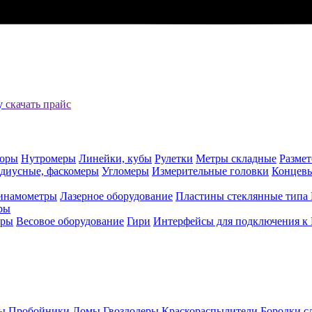
цу
скачать прайс
оры
Нутромеры
Линейки, кубы
Рулетки
Метры складные
Разме
адиусные, фаскомеры
Угломеры
Измерительные головки
Концев
инамометры
Лазерное оборудование
Пластины стеклянные типа
ры
еры
Весовое оборудование
Гири
Интерфейсы для подключения к
ы
Пробойники
Ломы
Гвоздодеры
Краскораспылители
Бородки с