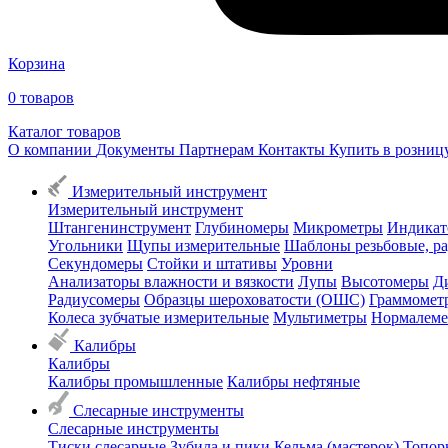
Корзина
0
товаров
Каталог товаров
О компании
Документы
Партнерам
Контакты
Купить в розни
Измерительный инструмент
Измерительный инструмент
Штангенинструмент
Глубиномеры
Микрометры
Индикат
Угольники
Щупы измерительные
Шаблоны резьбовые, р
Секундомеры
Стойки и штативы
Уровни
Анализаторы влажности и вязкости
Лупы
Высотомеры
Д
Радиусомеры
Образцы шероховатости (ОШС)
Граммомет
Колеса зубчатые измерительные
Мультиметры
Нормалем
Калибры
Калибры
Калибры промышленные
Калибры нефтяные
Слесарные инструменты
Слесарные инструменты
Тиски слесарные
Зубила и пики
Кельма (мастерок)
Топор