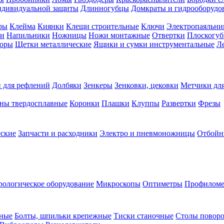
ндивидуальной защиты
Длинногубцы
Домкраты и гидрооборудо
ры
Клейма
Киянки
Клещи строительные
Ключи
Электропаяльни
и
Напильники
Ножницы
Ножи монтажные
Отвертки
Плоскогу
торы
Щетки металлические
Ящики и сумки инструментальные
Ле
 для рефлений
Долбяки
Зенкеры
Зенковки, цековки
Метчики для
ны твердосплавные
Коронки
Плашки
Клуппы
Развертки
Фрезы
еские
Запчасти и расходники
Электро и пневмоножницы
Отбойн
рологическое оборудование
Микроскопы
Оптиметры
Профилом
рные
Болты, шпильки крепежные
Тиски станочные
Столы поворо