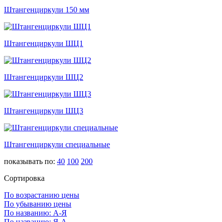
Штангенциркули 150 мм
Штангенциркули ШЦ1
Штангенциркули ШЦ2
Штангенциркули ШЦ3
Штангенциркули специальные
показывать по:
40
100
200
Сортировка
По возрастанию цены
По убыванию цены
По названию: А-Я
По названию: Я-А