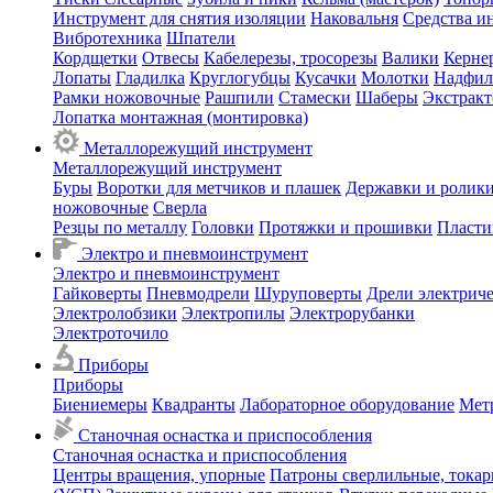
Инструмент для снятия изоляции
Наковальня
Средства и
Вибротехника
Шпатели
Кордщетки
Отвесы
Кабелерезы, тросорезы
Валики
Керне
Лопаты
Гладилка
Круглогубцы
Кусачки
Молотки
Надфил
Рамки ножовочные
Рашпили
Стамески
Шаберы
Экстрак
Лопатка монтажная (монтировка)
Металлорежущий инструмент
Металлорежущий инструмент
Буры
Воротки для метчиков и плашек
Державки и ролики
ножовочные
Сверла
Резцы по металлу
Головки
Протяжки и прошивки
Пласти
Электро и пневмоинструмент
Электро и пневмоинструмент
Гайковерты
Пневмодрели
Шуруповерты
Дрели электрич
Электролобзики
Электропилы
Электрорубанки
Электроточило
Приборы
Приборы
Биениемеры
Квадранты
Лабораторное оборудование
Мет
Станочная оснастка и приспособления
Станочная оснастка и приспособления
Центры вращения, упорные
Патроны сверлильные, тока