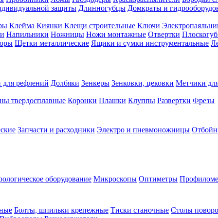
ндивидуальной защиты
Длинногубцы
Домкраты и гидрооборудо
ры
Клейма
Киянки
Клещи строительные
Ключи
Электропаяльни
и
Напильники
Ножницы
Ножи монтажные
Отвертки
Плоскогу
торы
Щетки металлические
Ящики и сумки инструментальные
Ле
 для рефлений
Долбяки
Зенкеры
Зенковки, цековки
Метчики для
ны твердосплавные
Коронки
Плашки
Клуппы
Развертки
Фрезы
еские
Запчасти и расходники
Электро и пневмоножницы
Отбойн
рологическое оборудование
Микроскопы
Оптиметры
Профилом
рные
Болты, шпильки крепежные
Тиски станочные
Столы поворо