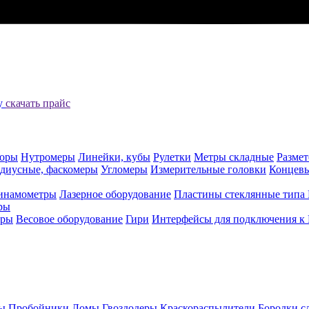
цу
скачать прайс
оры
Нутромеры
Линейки, кубы
Рулетки
Метры складные
Разме
адиусные, фаскомеры
Угломеры
Измерительные головки
Концев
инамометры
Лазерное оборудование
Пластины стеклянные типа
ры
еры
Весовое оборудование
Гири
Интерфейсы для подключения к
ы
Пробойники
Ломы
Гвоздодеры
Краскораспылители
Бородки с