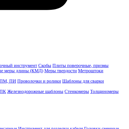
точный инструмент
Скобы
Плиты поверочные, призмы
ые меры длины (КМД)
Меры твердости
Метроштоки
 ПМ, ПИ
Проволочки и ролики
Шаблоны для сварки
 ПК
Железнодорожные шаблоны
Стенкомеры
Толщиномеры
лесарные
Инструмент для разделки кабеля
Головки сменные