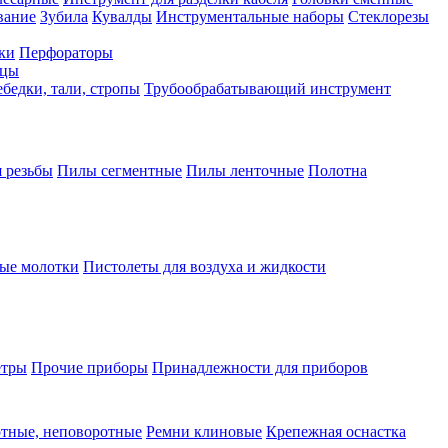
вание
Зубила
Кувалды
Инструментальные наборы
Стеклорезы
ки
Перфораторы
бцы
бедки, тали, стропы
Трубообрабатывающий инструмент
 резьбы
Пилы сегментные
Пилы ленточные
Полотна
ые молотки
Пистолеты для воздуха и жидкости
етры
Прочие приборы
Принадлежности для приборов
тные, неповоротные
Ремни клиновые
Крепежная оснастка