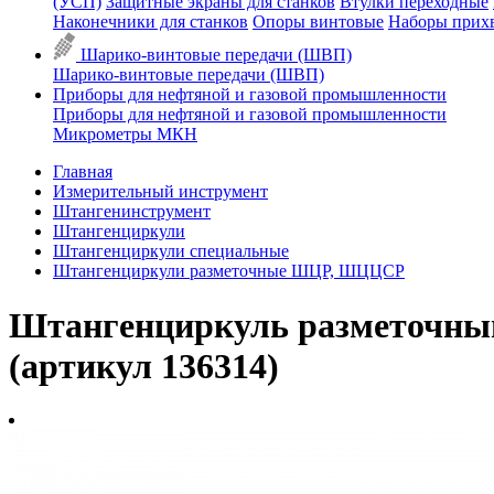
(УСП)
Защитные экраны для станков
Втулки переходные
Наконечники для станков
Опоры винтовые
Наборы прих
Шарико-винтовые передачи (ШВП)
Шарико-винтовые передачи (ШВП)
Приборы для нефтяной и газовой промышленности
Приборы для нефтяной и газовой промышленности
Микрометры МКН
Главная
Измерительный инструмент
Штангенинструмент
Штангенциркули
Штангенциркули специальные
Штангенциркули разметочные ШЦР, ШЦЦСР
Штангенциркуль разметочный
(артикул 136314)