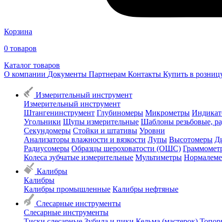
Корзина
0
товаров
Каталог товаров
О компании
Документы
Партнерам
Контакты
Купить в розни
Измерительный инструмент
Измерительный инструмент
Штангенинструмент
Глубиномеры
Микрометры
Индикат
Угольники
Щупы измерительные
Шаблоны резьбовые, р
Секундомеры
Стойки и штативы
Уровни
Анализаторы влажности и вязкости
Лупы
Высотомеры
Д
Радиусомеры
Образцы шероховатости (ОШС)
Граммомет
Колеса зубчатые измерительные
Мультиметры
Нормалем
Калибры
Калибры
Калибры промышленные
Калибры нефтяные
Слесарные инструменты
Слесарные инструменты
Тиски слесарные
Зубила и пики
Кельма (мастерок)
Топор