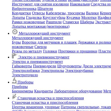
Инструмент для снятия изоляции
Наковальня
Средства и
Вибротехника
Шпатели
Кордщетки
Отвесы
Кабелерезы, тросорезы
Валики
Керне
Лопаты
Гладилка
Круглогубцы
Кусачки
Молотки
Надфил
Рамки ножовочные
Рашпили
Стамески
Шаберы
Экстрак
Лопатка монтажная (монтировка)
Металлорежущий инструмент
Металлорежущий инструмент
Буры
Воротки для метчиков и плашек
Державки и ролики
ножовочные
Сверла
Резцы по металлу
Головки
Протяжки и прошивки
Пласти
Электро и пневмоинструмент
Электро и пневмоинструмент
Гайковерты
Пневмодрели
Шуруповерты
Дрели электрич
Электролобзики
Электропилы
Электрорубанки
Электроточило
Приборы
Приборы
Биениемеры
Квадранты
Лабораторное оборудование
Мет
Станочная оснастка и приспособления
Станочная оснастка и приспособления
Центры вращения, упорные
Патроны сверлильные, тока