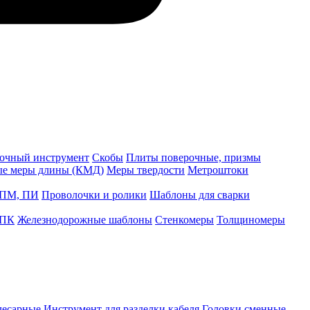
точный инструмент
Скобы
Плиты поверочные, призмы
ые меры длины (КМД)
Меры твердости
Метроштоки
 ПМ, ПИ
Проволочки и ролики
Шаблоны для сварки
 ПК
Железнодорожные шаблоны
Стенкомеры
Толщиномеры
лесарные
Инструмент для разделки кабеля
Головки сменные