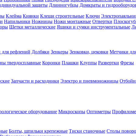
ндивидуальной защиты
Длинногубцы
Домкраты и гидрооборудо
ры
Клейма
Киянки
Клещи строительные
Ключи
Электропаяльни
и
Напильники
Ножницы
Ножи монтажные
Отвертки
Плоскогу
торы
Щетки металлические
Ящики и сумки инструментальные
Ле
 для рефлений
Долбяки
Зенкеры
Зенковки, цековки
Метчики для
ны твердосплавные
Коронки
Плашки
Клуппы
Развертки
Фрезы
еские
Запчасти и расходники
Электро и пневмоножницы
Отбойн
рологическое оборудование
Микроскопы
Оптиметры
Профилом
рные
Болты, шпильки крепежные
Тиски станочные
Столы поворо