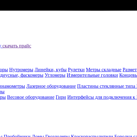
цу
скачать прайс
оры
Нутромеры
Линейки, кубы
Рулетки
Метры складные
Разме
адиусные, фаскомеры
Угломеры
Измерительные головки
Концев
инамометры
Лазерное оборудование
Пластины стеклянные типа
ры
еры
Весовое оборудование
Гири
Интерфейсы для подключения к
ы
Пробойники
Ломы
Гвоздодеры
Краскораспылители
Бородки с