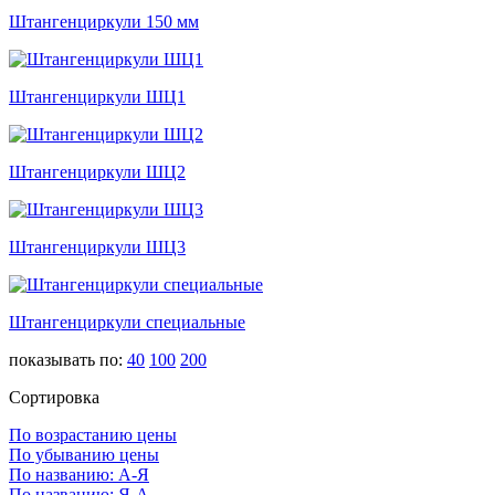
Штангенциркули 150 мм
Штангенциркули ШЦ1
Штангенциркули ШЦ2
Штангенциркули ШЦ3
Штангенциркули специальные
показывать по:
40
100
200
Сортировка
По возрастанию цены
По убыванию цены
По названию: А-Я
По названию: Я-А