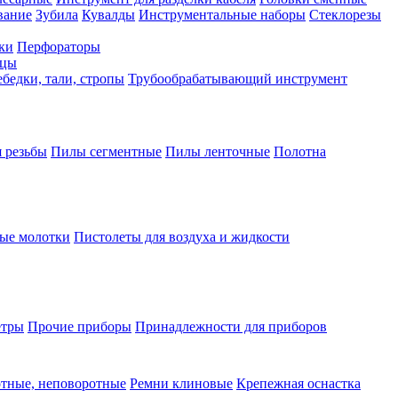
вание
Зубила
Кувалды
Инструментальные наборы
Стеклорезы
ки
Перфораторы
бцы
бедки, тали, стропы
Трубообрабатывающий инструмент
 резьбы
Пилы сегментные
Пилы ленточные
Полотна
ые молотки
Пистолеты для воздуха и жидкости
етры
Прочие приборы
Принадлежности для приборов
тные, неповоротные
Ремни клиновые
Крепежная оснастка