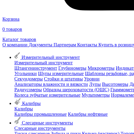
Корзина
0
товаров
Каталог товаров
О компании
Документы
Партнерам
Контакты
Купить в розни
Измерительный инструмент
Измерительный инструмент
Штангенинструмент
Глубиномеры
Микрометры
Индикат
Угольники
Щупы измерительные
Шаблоны резьбовые, р
Секундомеры
Стойки и штативы
Уровни
Анализаторы влажности и вязкости
Лупы
Высотомеры
Д
Радиусомеры
Образцы шероховатости (ОШС)
Граммомет
Колеса зубчатые измерительные
Мультиметры
Нормалем
Калибры
Калибры
Калибры промышленные
Калибры нефтяные
Слесарные инструменты
Слесарные инструменты
Тиски слесарные
Зубила и пики
Кельма (мастерок)
Топор