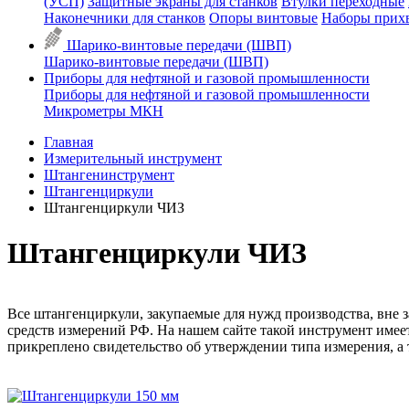
(УСП)
Защитные экраны для станков
Втулки переходные
Наконечники для станков
Опоры винтовые
Наборы прих
Шарико-винтовые передачи (ШВП)
Шарико-винтовые передачи (ШВП)
Приборы для нефтяной и газовой промышленности
Приборы для нефтяной и газовой промышленности
Микрометры МКН
Главная
Измерительный инструмент
Штангенинструмент
Штангенциркули
Штангенциркули ЧИЗ
Штангенциркули ЧИЗ
Все штангенциркули, закупаемые для нужд производства, вне 
средств измерений РФ. На нашем сайте такой инструмент имее
прикреплено свидетельство об утверждении типа измерения, а 