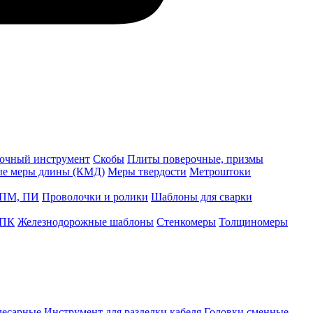
точный инструмент
Скобы
Плиты поверочные, призмы
ые меры длины (КМД)
Меры твердости
Метроштоки
 ПМ, ПИ
Проволочки и ролики
Шаблоны для сварки
 ПК
Железнодорожные шаблоны
Стенкомеры
Толщиномеры
лесарные
Инструмент для разделки кабеля
Головки сменные