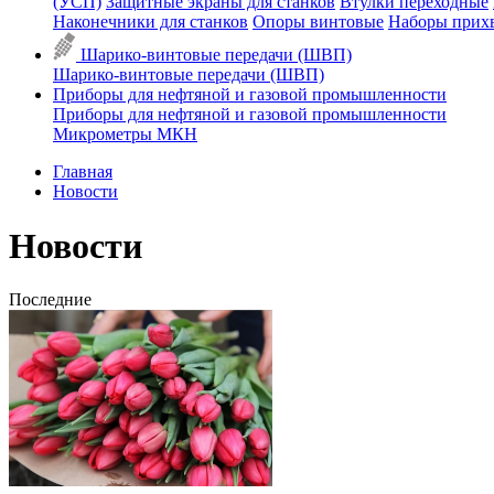
(УСП)
Защитные экраны для станков
Втулки переходные
Наконечники для станков
Опоры винтовые
Наборы прих
Шарико-винтовые передачи (ШВП)
Шарико-винтовые передачи (ШВП)
Приборы для нефтяной и газовой промышленности
Приборы для нефтяной и газовой промышленности
Микрометры МКН
Главная
Новости
Новости
Последние