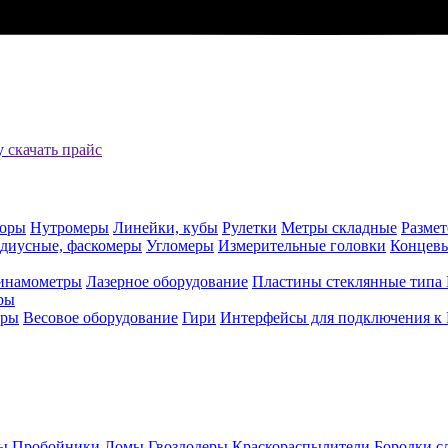
цу
скачать прайс
оры
Нутромеры
Линейки, кубы
Рулетки
Метры складные
Разме
адиусные, фаскомеры
Угломеры
Измерительные головки
Концев
инамометры
Лазерное оборудование
Пластины стеклянные типа
ры
еры
Весовое оборудование
Гири
Интерфейсы для подключения к
ы
Пробойники
Ломы
Гвоздодеры
Краскораспылители
Бородки с