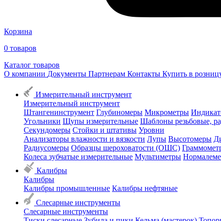
Корзина
0
товаров
Каталог товаров
О компании
Документы
Партнерам
Контакты
Купить в розни
Измерительный инструмент
Измерительный инструмент
Штангенинструмент
Глубиномеры
Микрометры
Индикат
Угольники
Щупы измерительные
Шаблоны резьбовые, р
Секундомеры
Стойки и штативы
Уровни
Анализаторы влажности и вязкости
Лупы
Высотомеры
Д
Радиусомеры
Образцы шероховатости (ОШС)
Граммомет
Колеса зубчатые измерительные
Мультиметры
Нормалем
Калибры
Калибры
Калибры промышленные
Калибры нефтяные
Слесарные инструменты
Слесарные инструменты
Тиски слесарные
Зубила и пики
Кельма (мастерок)
Топор