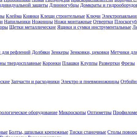
ндивидуальной защиты
Длинногубцы
Домкраты и гидрооборудо
ры
Клейма
Киянки
Клещи строительные
Ключи
Электропаяльни
и
Напильники
Ножницы
Ножи монтажные
Отвертки
Плоскогу
торы
Щетки металлические
Ящики и сумки инструментальные
Ле
 для рефлений
Долбяки
Зенкеры
Зенковки, цековки
Метчики для
ны твердосплавные
Коронки
Плашки
Клуппы
Развертки
Фрезы
еские
Запчасти и расходники
Электро и пневмоножницы
Отбойн
рологическое оборудование
Микроскопы
Оптиметры
Профилом
рные
Болты, шпильки крепежные
Тиски станочные
Столы поворо