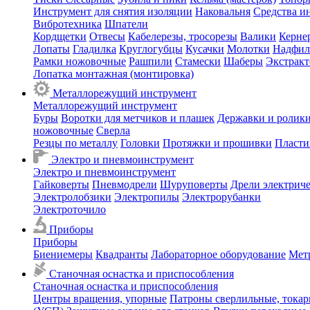
Инструмент для снятия изоляции
Наковальня
Средства и
Вибротехника
Шпатели
Кордщетки
Отвесы
Кабелерезы, тросорезы
Валики
Керне
Лопаты
Гладилка
Круглогубцы
Кусачки
Молотки
Надфил
Рамки ножовочные
Рашпили
Стамески
Шаберы
Экстрак
Лопатка монтажная (монтировка)
Металлорежущий инструмент
Металлорежущий инструмент
Буры
Воротки для метчиков и плашек
Державки и ролики
ножовочные
Сверла
Резцы по металлу
Головки
Протяжки и прошивки
Пласти
Электро и пневмоинструмент
Электро и пневмоинструмент
Гайковерты
Пневмодрели
Шуруповерты
Дрели электрич
Электролобзики
Электропилы
Электрорубанки
Электроточило
Приборы
Приборы
Биениемеры
Квадранты
Лабораторное оборудование
Мет
Станочная оснастка и приспособления
Станочная оснастка и приспособления
Центры вращения, упорные
Патроны сверлильные, тока