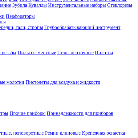
вание
Зубила
Кувалды
Инструментальные наборы
Стеклорезы
ки
Перфораторы
бцы
бедки, тали, стропы
Трубообрабатывающий инструмент
 резьбы
Пилы сегментные
Пилы ленточные
Полотна
ые молотки
Пистолеты для воздуха и жидкости
етры
Прочие приборы
Принадлежности для приборов
тные, неповоротные
Ремни клиновые
Крепежная оснастка