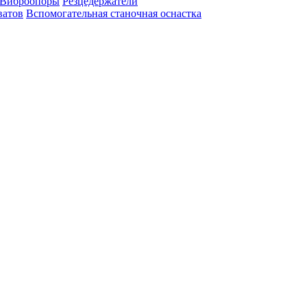
Виброопоры
Резцедержатели
ватов
Вспомогательная станочная оснастка