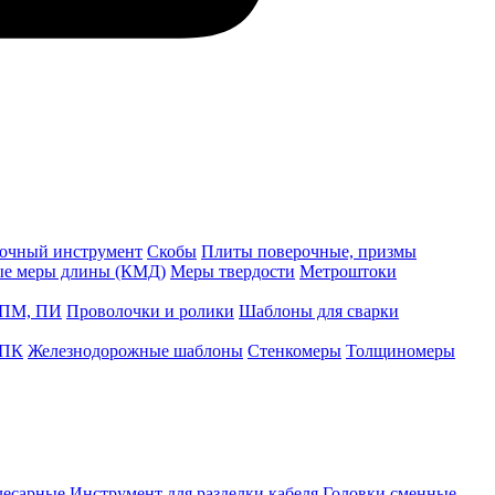
точный инструмент
Скобы
Плиты поверочные, призмы
ые меры длины (КМД)
Меры твердости
Метроштоки
 ПМ, ПИ
Проволочки и ролики
Шаблоны для сварки
 ПК
Железнодорожные шаблоны
Стенкомеры
Толщиномеры
лесарные
Инструмент для разделки кабеля
Головки сменные