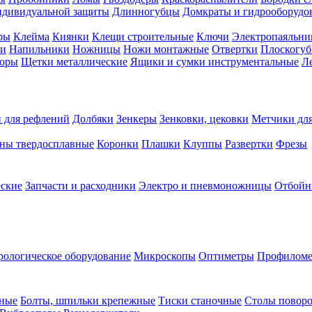
ндивидуальной защиты
Длинногубцы
Домкраты и гидрооборудо
ры
Клейма
Киянки
Клещи строительные
Ключи
Электропаяльни
и
Напильники
Ножницы
Ножи монтажные
Отвертки
Плоскогу
торы
Щетки металлические
Ящики и сумки инструментальные
Ле
 для рефлений
Долбяки
Зенкеры
Зенковки, цековки
Метчики для
ны твердосплавные
Коронки
Плашки
Клуппы
Развертки
Фрезы
еские
Запчасти и расходники
Электро и пневмоножницы
Отбойн
рологическое оборудование
Микроскопы
Оптиметры
Профилом
рные
Болты, шпильки крепежные
Тиски станочные
Столы поворо