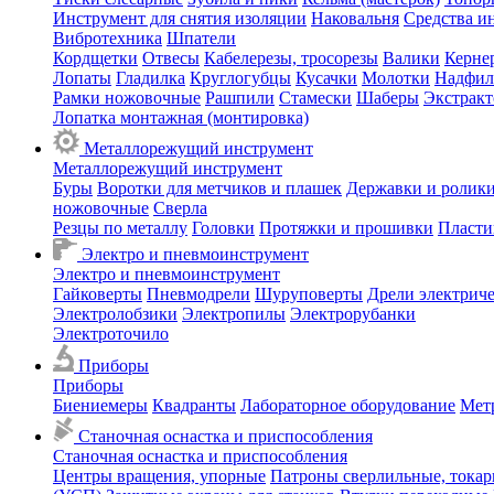
Инструмент для снятия изоляции
Наковальня
Средства и
Вибротехника
Шпатели
Кордщетки
Отвесы
Кабелерезы, тросорезы
Валики
Керне
Лопаты
Гладилка
Круглогубцы
Кусачки
Молотки
Надфил
Рамки ножовочные
Рашпили
Стамески
Шаберы
Экстрак
Лопатка монтажная (монтировка)
Металлорежущий инструмент
Металлорежущий инструмент
Буры
Воротки для метчиков и плашек
Державки и ролики
ножовочные
Сверла
Резцы по металлу
Головки
Протяжки и прошивки
Пласти
Электро и пневмоинструмент
Электро и пневмоинструмент
Гайковерты
Пневмодрели
Шуруповерты
Дрели электрич
Электролобзики
Электропилы
Электрорубанки
Электроточило
Приборы
Приборы
Биениемеры
Квадранты
Лабораторное оборудование
Мет
Станочная оснастка и приспособления
Станочная оснастка и приспособления
Центры вращения, упорные
Патроны сверлильные, тока