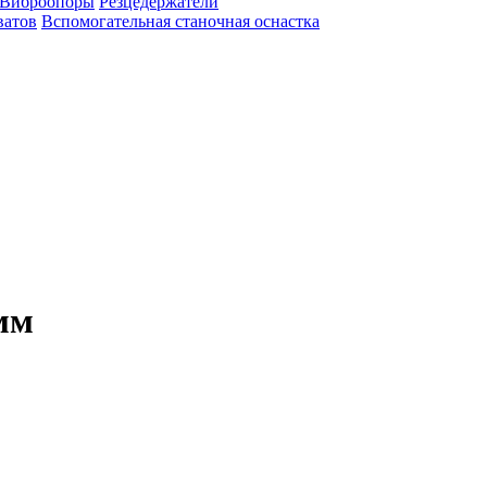
Виброопоры
Резцедержатели
ватов
Вспомогательная станочная оснастка
мм