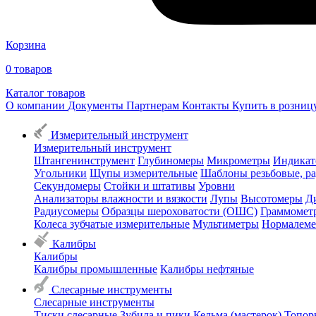
Корзина
0
товаров
Каталог товаров
О компании
Документы
Партнерам
Контакты
Купить в розни
Измерительный инструмент
Измерительный инструмент
Штангенинструмент
Глубиномеры
Микрометры
Индикат
Угольники
Щупы измерительные
Шаблоны резьбовые, р
Секундомеры
Стойки и штативы
Уровни
Анализаторы влажности и вязкости
Лупы
Высотомеры
Д
Радиусомеры
Образцы шероховатости (ОШС)
Граммомет
Колеса зубчатые измерительные
Мультиметры
Нормалем
Калибры
Калибры
Калибры промышленные
Калибры нефтяные
Слесарные инструменты
Слесарные инструменты
Тиски слесарные
Зубила и пики
Кельма (мастерок)
Топор