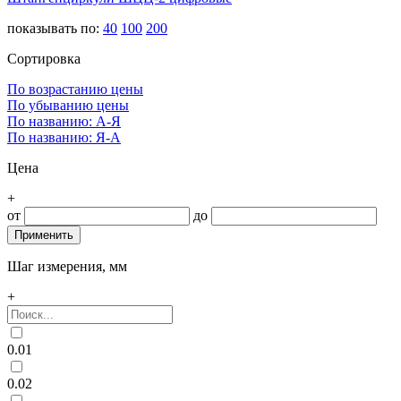
показывать по:
40
100
200
Сортировка
По возрастанию цены
По убыванию цены
По названию: А-Я
По названию: Я-А
Цена
+
от
до
Шаг измерения, мм
+
0.01
0.02