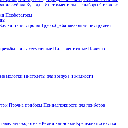
вание
Зубила
Кувалды
Инструментальные наборы
Стеклорезы
ки
Перфораторы
бцы
бедки, тали, стропы
Трубообрабатывающий инструмент
 резьбы
Пилы сегментные
Пилы ленточные
Полотна
ые молотки
Пистолеты для воздуха и жидкости
етры
Прочие приборы
Принадлежности для приборов
тные, неповоротные
Ремни клиновые
Крепежная оснастка