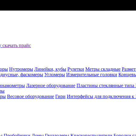
цу
скачать прайс
оры
Нутромеры
Линейки, кубы
Рулетки
Метры складные
Разме
адиусные, фаскомеры
Угломеры
Измерительные головки
Концев
инамометры
Лазерное оборудование
Пластины стеклянные типа
ры
еры
Весовое оборудование
Гири
Интерфейсы для подключения к
ы
Пробойники
Ломы
Гвоздодеры
Краскораспылители
Бородки с