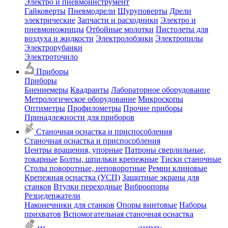
Электро и пневмоинструмент
Гайковерты
Пневмодрели
Шуруповерты
Дрели
электрические
Запчасти и расходники
Электро и
пневмоножницы
Отбойные молотки
Пистолеты для
воздуха и жидкости
Электролобзики
Электропилы
Электрорубанки
Электроточило
Приборы
Приборы
Биениемеры
Квадранты
Лабораторное оборудование
Метрологическое оборудование
Микроскопы
Оптиметры
Профилометры
Прочие приборы
Принадлежности для приборов
Станочная оснастка и приспособления
Станочная оснастка и приспособления
Центры вращения, упорные
Патроны сверлильные,
токарные
Болты, шпильки крепежные
Тиски станочные
Столы поворотные, неповоротные
Ремни клиновые
Крепежная оснастка (УСП)
Защитные экраны для
станков
Втулки переходные
Виброопоры
Резцедержатели
Наконечники для станков
Опоры винтовые
Наборы
прихватов
Вспомогательная станочная оснастка