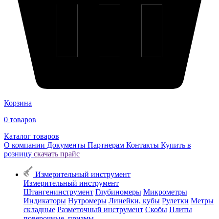
Корзина
0
товаров
Каталог товаров
О компании
Документы
Партнерам
Контакты
Купить в
розницу
скачать прайс
Измерительный инструмент
Измерительный инструмент
Штангенинструмент
Глубиномеры
Микрометры
Индикаторы
Нутромеры
Линейки, кубы
Рулетки
Метры
складные
Разметочный инструмент
Скобы
Плиты
поверочные, призмы