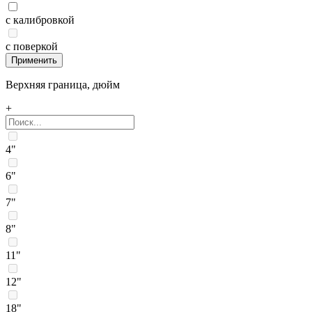
с калибровкой
с поверкой
Верхняя граница, дюйм
+
4"
6"
7"
8"
11"
12"
18"