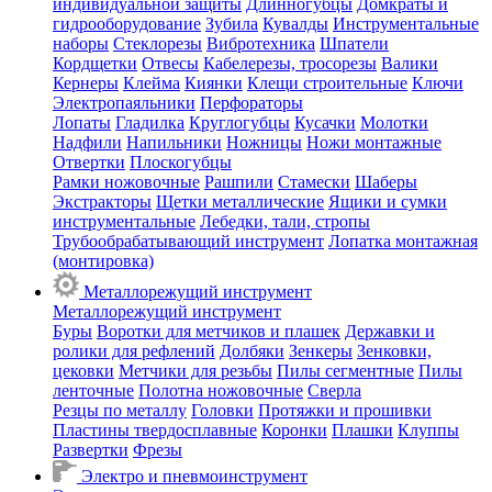
индивидуальной защиты
Длинногубцы
Домкраты и
гидрооборудование
Зубила
Кувалды
Инструментальные
наборы
Стеклорезы
Вибротехника
Шпатели
Кордщетки
Отвесы
Кабелерезы, тросорезы
Валики
Кернеры
Клейма
Киянки
Клещи строительные
Ключи
Электропаяльники
Перфораторы
Лопаты
Гладилка
Круглогубцы
Кусачки
Молотки
Надфили
Напильники
Ножницы
Ножи монтажные
Отвертки
Плоскогубцы
Рамки ножовочные
Рашпили
Стамески
Шаберы
Экстракторы
Щетки металлические
Ящики и сумки
инструментальные
Лебедки, тали, стропы
Трубообрабатывающий инструмент
Лопатка монтажная
(монтировка)
Металлорежущий инструмент
Металлорежущий инструмент
Буры
Воротки для метчиков и плашек
Державки и
ролики для рефлений
Долбяки
Зенкеры
Зенковки,
цековки
Метчики для резьбы
Пилы сегментные
Пилы
ленточные
Полотна ножовочные
Сверла
Резцы по металлу
Головки
Протяжки и прошивки
Пластины твердосплавные
Коронки
Плашки
Клуппы
Развертки
Фрезы
Электро и пневмоинструмент