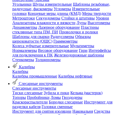
Угольники
Щупы измерительные
Шаблоны резьбовые,
радиусные, фаскомеры
Угломеры
Измерительные
головки
Концевые меры длины (КМД)
Меры твердости
Метроштоки
Секундомеры
Стойки и штативы
Уровни
Анализаторы влажности и вязкости
Лупы
Высотомеры
Динамометры
Лазерное оборудование
Пластины
стеклянные типа ПМ, ПИ
Проволочки и ролики
Шаблоны для сварки
Радиусомеры
Образцы
шероховатости (ОШС)
Граммометры
Колеса зубчатые измерительные
Мультиметры
Нормалемеры
Весовое оборудование
Гири
Интерфейсы
для подключения к ПК
Железнодорожные шаблоны
Стенкомеры
Толщиномеры
Калибры
Калибры
Калибры промышленные
Калибры нефтяные
Слесарные инструменты
Слесарные инструменты
Тиски слесарные
Зубила и пики
Кельма (мастерок)
Топоры
Пробойники
Ломы
Гвоздодеры
Краскораспылители
Бородки слесарные
Инструмент для
разделки кабеля
Головки сменные
Инструмент для снятия изоляции
Наковальня
Средства