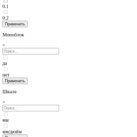
0.1
0.2
Моноблок
+
да
нет
Шкала
+
мм
мм/дюйм