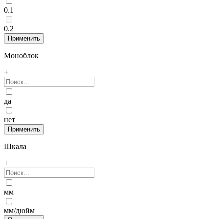
0.1
0.2
Моноблок
+
да
нет
Шкала
+
мм
мм/дюйм