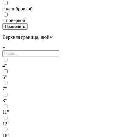
с калибровкой
с поверкой
Верхняя граница, дюйм
+
4"
6"
7"
8"
11"
12"
18"