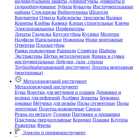
индивидуальной защиты
Длинногубцы
Домкраты и
гидрооборудование
Зубила
Кувалды
Инструментальные
наборы
Стеклорезы
Вибротехника
Шпатели
Кордщетки
Отвесы
Кабелерезы, тросорезы
Валики
Кернеры
Клейма
Киянки
Клещи строительные
Ключи
Электропаяльники
Перфораторы
Лопаты
Гладилка
Круглогубцы
Кусачки
Молотки
Надфили
Напильники
Ножницы
Ножи монтажные
Отвертки
Плоскогубцы
Рамки ножовочные
Рашпили
Стамески
Шаберы
Экстракторы
Щетки металлические
Ящики и сумки
инструментальные
Лебедки, тали, стропы
Трубообрабатывающий инструмент
Лопатка монтажная
(монтировка)
Металлорежущий инструмент
Металлорежущий инструмент
Буры
Воротки для метчиков и плашек
Державки и
ролики для рефлений
Долбяки
Зенкеры
Зенковки,
цековки
Метчики для резьбы
Пилы сегментные
Пилы
ленточные
Полотна ножовочные
Сверла
Резцы по металлу
Головки
Протяжки и прошивки
Пластины твердосплавные
Коронки
Плашки
Клуппы
Развертки
Фрезы
Электро и пневмоинструмент