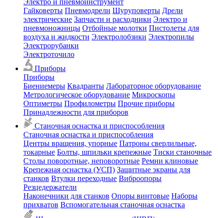
Электро и пневмоинструмент
Гайковерты
Пневмодрели
Шуруповерты
Дрели
электрические
Запчасти и расходники
Электро и
пневмоножницы
Отбойные молотки
Пистолеты для
воздуха и жидкости
Электролобзики
Электропилы
Электрорубанки
Электроточило
Приборы
Приборы
Биениемеры
Квадранты
Лабораторное оборудование
Метрологическое оборудование
Микроскопы
Оптиметры
Профилометры
Прочие приборы
Принадлежности для приборов
Станочная оснастка и приспособления
Станочная оснастка и приспособления
Центры вращения, упорные
Патроны сверлильные,
токарные
Болты, шпильки крепежные
Тиски станочные
Столы поворотные, неповоротные
Ремни клиновые
Крепежная оснастка (УСП)
Защитные экраны для
станков
Втулки переходные
Виброопоры
Резцедержатели
Наконечники для станков
Опоры винтовые
Наборы
прихватов
Вспомогательная станочная оснастка