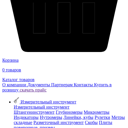
Корзина
0
товаров
Каталог товаров
О компании
Документы
Партнерам
Контакты
Купить в
розницу
скачать прайс
Измерительный инструмент
Измерительный инструмент
Штангенинструмент
Глубиномеры
Микрометры
Индикаторы
Нутромеры
Линейки, кубы
Рулетки
Метры
складные
Разметочный инструмент
Скобы
Плиты
поверочные, призмы