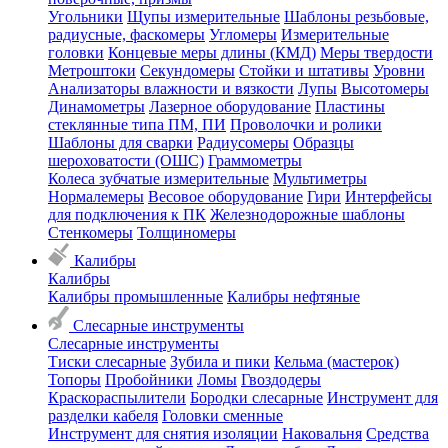
Угольники
Щупы измерительные
Шаблоны резьбовые,
радиусные, фаскомеры
Угломеры
Измерительные
головки
Концевые меры длины (КМД)
Меры твердости
Метроштоки
Секундомеры
Стойки и штативы
Уровни
Анализаторы влажности и вязкости
Лупы
Высотомеры
Динамометры
Лазерное оборудование
Пластины
стеклянные типа ПМ, ПИ
Проволочки и ролики
Шаблоны для сварки
Радиусомеры
Образцы
шероховатости (ОШС)
Граммометры
Колеса зубчатые измерительные
Мультиметры
Нормалемеры
Весовое оборудование
Гири
Интерфейсы
для подключения к ПК
Железнодорожные шаблоны
Стенкомеры
Толщиномеры
Калибры
Калибры
Калибры промышленные
Калибры нефтяные
Слесарные инструменты
Слесарные инструменты
Тиски слесарные
Зубила и пики
Кельма (мастерок)
Топоры
Пробойники
Ломы
Гвоздодеры
Краскораспылители
Бородки слесарные
Инструмент для
разделки кабеля
Головки сменные
Инструмент для снятия изоляции
Наковальня
Средства