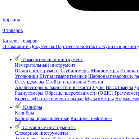
Корзина
0
товаров
Каталог товаров
О компании
Документы
Партнерам
Контакты
Купить в розни
Измерительный инструмент
Измерительный инструмент
Штангенинструмент
Глубиномеры
Микрометры
Индикат
Угольники
Щупы измерительные
Шаблоны резьбовые, р
Секундомеры
Стойки и штативы
Уровни
Анализаторы влажности и вязкости
Лупы
Высотомеры
Д
Радиусомеры
Образцы шероховатости (ОШС)
Граммомет
Колеса зубчатые измерительные
Мультиметры
Нормалем
Калибры
Калибры
Калибры промышленные
Калибры нефтяные
Слесарные инструменты
Слесарные инструменты
Тиски слесарные
Зубила и пики
Кельма (мастерок)
Топор