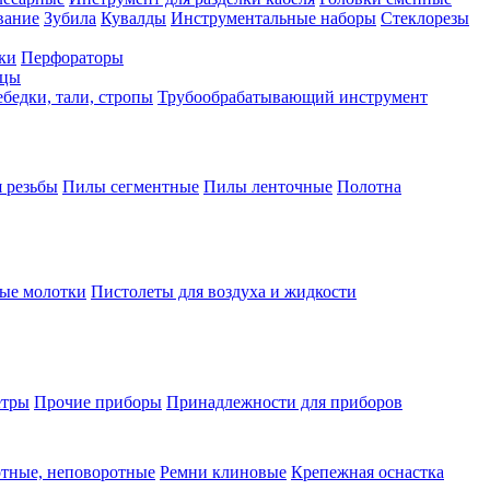
вание
Зубила
Кувалды
Инструментальные наборы
Стеклорезы
ки
Перфораторы
бцы
бедки, тали, стропы
Трубообрабатывающий инструмент
 резьбы
Пилы сегментные
Пилы ленточные
Полотна
ые молотки
Пистолеты для воздуха и жидкости
етры
Прочие приборы
Принадлежности для приборов
тные, неповоротные
Ремни клиновые
Крепежная оснастка