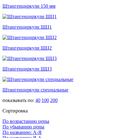
Штангенциркули 150 мм
Штангенциркули ШЦ1
Штангенциркули ШЦ2
Штангенциркули ШЦ3
Штангенциркули специальные
показывать по:
40
100
200
Сортировка
По возрастанию цены
По убыванию цены
По названию: А-Я
По названию: Я-А