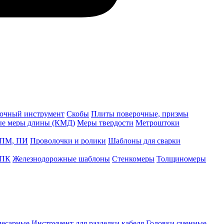
точный инструмент
Скобы
Плиты поверочные, призмы
ые меры длины (КМД)
Меры твердости
Метроштоки
 ПМ, ПИ
Проволочки и ролики
Шаблоны для сварки
 ПК
Железнодорожные шаблоны
Стенкомеры
Толщиномеры
лесарные
Инструмент для разделки кабеля
Головки сменные