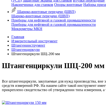
(УСП)
Защитные экраны для станков
Втулки переходные
Наконечники для станков
Опоры винтовые
Наборы прих
Шарико-винтовые передачи (ШВП)
Шарико-винтовые передачи (ШВП)
Приборы для нефтяной и газовой промышленности
Приборы для нефтяной и газовой промышленности
Микрометры МКН
Главная
Измерительный инструмент
Штангенинструмент
Штангенциркули
Штангенциркули ШЦ-200 мм
Штангенциркули ШЦ-200 мм
Все штангенциркули, закупаемые для нужд производства, вне 
средств измерений РФ. На нашем сайте такой инструмент имее
прикреплено свидетельство об утверждении типа измерения, а 