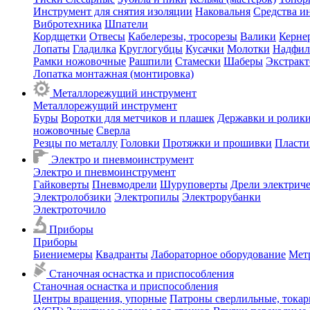
Инструмент для снятия изоляции
Наковальня
Средства и
Вибротехника
Шпатели
Кордщетки
Отвесы
Кабелерезы, тросорезы
Валики
Керне
Лопаты
Гладилка
Круглогубцы
Кусачки
Молотки
Надфил
Рамки ножовочные
Рашпили
Стамески
Шаберы
Экстрак
Лопатка монтажная (монтировка)
Металлорежущий инструмент
Металлорежущий инструмент
Буры
Воротки для метчиков и плашек
Державки и ролики
ножовочные
Сверла
Резцы по металлу
Головки
Протяжки и прошивки
Пласти
Электро и пневмоинструмент
Электро и пневмоинструмент
Гайковерты
Пневмодрели
Шуруповерты
Дрели электрич
Электролобзики
Электропилы
Электрорубанки
Электроточило
Приборы
Приборы
Биениемеры
Квадранты
Лабораторное оборудование
Мет
Станочная оснастка и приспособления
Станочная оснастка и приспособления
Центры вращения, упорные
Патроны сверлильные, тока