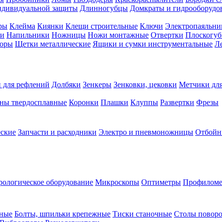
ндивидуальной защиты
Длинногубцы
Домкраты и гидрооборудо
ры
Клейма
Киянки
Клещи строительные
Ключи
Электропаяльни
и
Напильники
Ножницы
Ножи монтажные
Отвертки
Плоскогу
торы
Щетки металлические
Ящики и сумки инструментальные
Ле
 для рефлений
Долбяки
Зенкеры
Зенковки, цековки
Метчики для
ны твердосплавные
Коронки
Плашки
Клуппы
Развертки
Фрезы
еские
Запчасти и расходники
Электро и пневмоножницы
Отбойн
рологическое оборудование
Микроскопы
Оптиметры
Профилом
рные
Болты, шпильки крепежные
Тиски станочные
Столы поворо