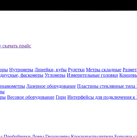
цу
скачать прайс
оры
Нутромеры
Линейки, кубы
Рулетки
Метры складные
Разме
адиусные, фаскомеры
Угломеры
Измерительные головки
Концев
инамометры
Лазерное оборудование
Пластины стеклянные типа
ры
еры
Весовое оборудование
Гири
Интерфейсы для подключения к
ы
Пробойники
Ломы
Гвоздодеры
Краскораспылители
Бородки с