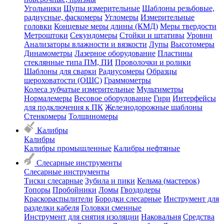
Угольники
Щупы измерительные
Шаблоны резьбовые,
радиусные, фаскомеры
Угломеры
Измерительные
головки
Концевые меры длины (КМД)
Меры твердости
Метроштоки
Секундомеры
Стойки и штативы
Уровни
Анализаторы влажности и вязкости
Лупы
Высотомеры
Динамометры
Лазерное оборудование
Пластины
стеклянные типа ПМ, ПИ
Проволочки и ролики
Шаблоны для сварки
Радиусомеры
Образцы
шероховатости (ОШС)
Граммометры
Колеса зубчатые измерительные
Мультиметры
Нормалемеры
Весовое оборудование
Гири
Интерфейсы
для подключения к ПК
Железнодорожные шаблоны
Стенкомеры
Толщиномеры
Калибры
Калибры
Калибры промышленные
Калибры нефтяные
Слесарные инструменты
Слесарные инструменты
Тиски слесарные
Зубила и пики
Кельма (мастерок)
Топоры
Пробойники
Ломы
Гвоздодеры
Краскораспылители
Бородки слесарные
Инструмент для
разделки кабеля
Головки сменные
Инструмент для снятия изоляции
Наковальня
Средства