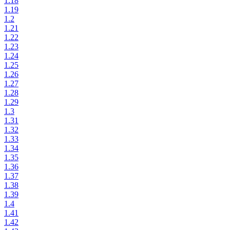
1.18
1.19
1.2
1.21
1.22
1.23
1.24
1.25
1.26
1.27
1.28
1.29
1.3
1.31
1.32
1.33
1.34
1.35
1.36
1.37
1.38
1.39
1.4
1.41
1.42