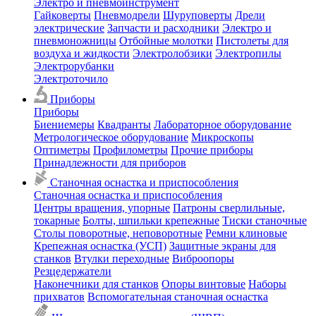
Электро и пневмоинструмент
Гайковерты
Пневмодрели
Шуруповерты
Дрели
электрические
Запчасти и расходники
Электро и
пневмоножницы
Отбойные молотки
Пистолеты для
воздуха и жидкости
Электролобзики
Электропилы
Электрорубанки
Электроточило
Приборы
Приборы
Биениемеры
Квадранты
Лабораторное оборудование
Метрологическое оборудование
Микроскопы
Оптиметры
Профилометры
Прочие приборы
Принадлежности для приборов
Станочная оснастка и приспособления
Станочная оснастка и приспособления
Центры вращения, упорные
Патроны сверлильные,
токарные
Болты, шпильки крепежные
Тиски станочные
Столы поворотные, неповоротные
Ремни клиновые
Крепежная оснастка (УСП)
Защитные экраны для
станков
Втулки переходные
Виброопоры
Резцедержатели
Наконечники для станков
Опоры винтовые
Наборы
прихватов
Вспомогательная станочная оснастка