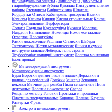
индивидуальной защиты
Длинногубцы
Домкраты и
гидрооборудование
Зубила
Кувалды
Инструментальные
наборы
Стеклорезы
Вибротехника
Шпатели
Кордщетки
Отвесы
Кабелерезы, тросорезы
Валики
Кернеры
Клейма
Киянки
Клещи строительные
Ключи
Электропаяльники
Перфораторы
Лопаты
Гладилка
Круглогубцы
Кусачки
Молотки
Надфили
Напильники
Ножницы
Ножи монтажные
Отвертки
Плоскогубцы
Рамки ножовочные
Рашпили
Стамески
Шаберы
Экстракторы
Щетки металлические
Ящики и сумки
инструментальные
Лебедки, тали, стропы
Трубообрабатывающий инструмент
Лопатка монтажная
(монтировка)
Металлорежущий инструмент
Металлорежущий инструмент
Буры
Воротки для метчиков и плашек
Державки и
ролики для рефлений
Долбяки
Зенкеры
Зенковки,
цековки
Метчики для резьбы
Пилы сегментные
Пилы
ленточные
Полотна ножовочные
Сверла
Резцы по металлу
Головки
Протяжки и прошивки
Пластины твердосплавные
Коронки
Плашки
Клуппы
Развертки
Фрезы
Электро и пневмоинструмент