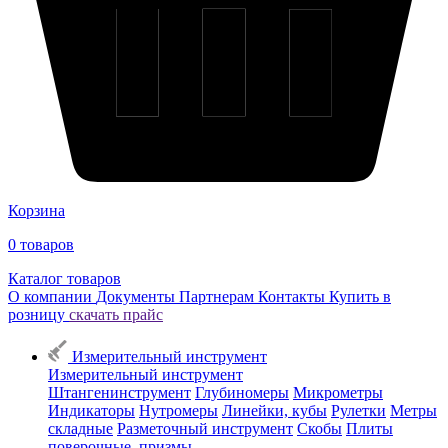
Корзина
0
товаров
Каталог товаров
О компании
Документы
Партнерам
Контакты
Купить в
розницу
скачать прайс
Измерительный инструмент
Измерительный инструмент
Штангенинструмент
Глубиномеры
Микрометры
Индикаторы
Нутромеры
Линейки, кубы
Рулетки
Метры
складные
Разметочный инструмент
Скобы
Плиты
поверочные, призмы