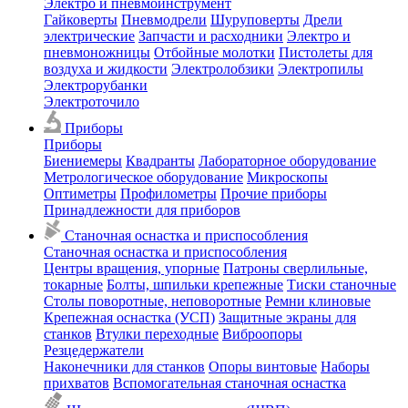
Электро и пневмоинструмент
Гайковерты
Пневмодрели
Шуруповерты
Дрели
электрические
Запчасти и расходники
Электро и
пневмоножницы
Отбойные молотки
Пистолеты для
воздуха и жидкости
Электролобзики
Электропилы
Электрорубанки
Электроточило
Приборы
Приборы
Биениемеры
Квадранты
Лабораторное оборудование
Метрологическое оборудование
Микроскопы
Оптиметры
Профилометры
Прочие приборы
Принадлежности для приборов
Станочная оснастка и приспособления
Станочная оснастка и приспособления
Центры вращения, упорные
Патроны сверлильные,
токарные
Болты, шпильки крепежные
Тиски станочные
Столы поворотные, неповоротные
Ремни клиновые
Крепежная оснастка (УСП)
Защитные экраны для
станков
Втулки переходные
Виброопоры
Резцедержатели
Наконечники для станков
Опоры винтовые
Наборы
прихватов
Вспомогательная станочная оснастка