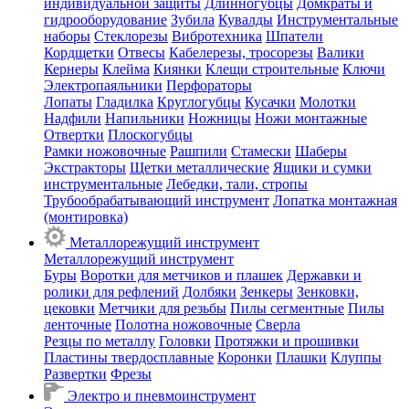
индивидуальной защиты
Длинногубцы
Домкраты и
гидрооборудование
Зубила
Кувалды
Инструментальные
наборы
Стеклорезы
Вибротехника
Шпатели
Кордщетки
Отвесы
Кабелерезы, тросорезы
Валики
Кернеры
Клейма
Киянки
Клещи строительные
Ключи
Электропаяльники
Перфораторы
Лопаты
Гладилка
Круглогубцы
Кусачки
Молотки
Надфили
Напильники
Ножницы
Ножи монтажные
Отвертки
Плоскогубцы
Рамки ножовочные
Рашпили
Стамески
Шаберы
Экстракторы
Щетки металлические
Ящики и сумки
инструментальные
Лебедки, тали, стропы
Трубообрабатывающий инструмент
Лопатка монтажная
(монтировка)
Металлорежущий инструмент
Металлорежущий инструмент
Буры
Воротки для метчиков и плашек
Державки и
ролики для рефлений
Долбяки
Зенкеры
Зенковки,
цековки
Метчики для резьбы
Пилы сегментные
Пилы
ленточные
Полотна ножовочные
Сверла
Резцы по металлу
Головки
Протяжки и прошивки
Пластины твердосплавные
Коронки
Плашки
Клуппы
Развертки
Фрезы
Электро и пневмоинструмент