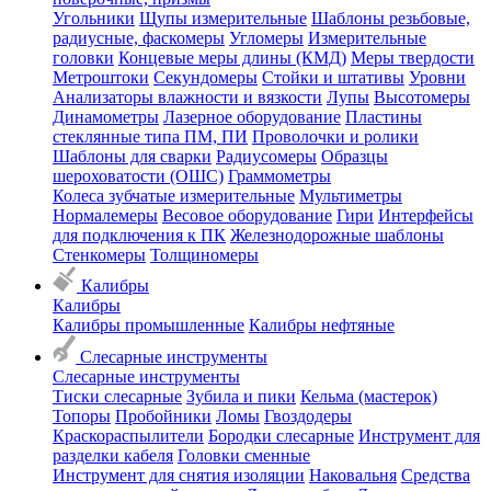
Угольники
Щупы измерительные
Шаблоны резьбовые,
радиусные, фаскомеры
Угломеры
Измерительные
головки
Концевые меры длины (КМД)
Меры твердости
Метроштоки
Секундомеры
Стойки и штативы
Уровни
Анализаторы влажности и вязкости
Лупы
Высотомеры
Динамометры
Лазерное оборудование
Пластины
стеклянные типа ПМ, ПИ
Проволочки и ролики
Шаблоны для сварки
Радиусомеры
Образцы
шероховатости (ОШС)
Граммометры
Колеса зубчатые измерительные
Мультиметры
Нормалемеры
Весовое оборудование
Гири
Интерфейсы
для подключения к ПК
Железнодорожные шаблоны
Стенкомеры
Толщиномеры
Калибры
Калибры
Калибры промышленные
Калибры нефтяные
Слесарные инструменты
Слесарные инструменты
Тиски слесарные
Зубила и пики
Кельма (мастерок)
Топоры
Пробойники
Ломы
Гвоздодеры
Краскораспылители
Бородки слесарные
Инструмент для
разделки кабеля
Головки сменные
Инструмент для снятия изоляции
Наковальня
Средства