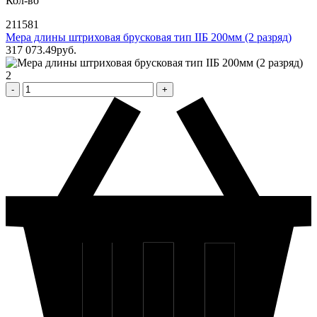
Кол-во
211581
Мера длины штриховая брусковая тип IIБ 200мм (2 разряд)
317 073
.49
pуб.
2