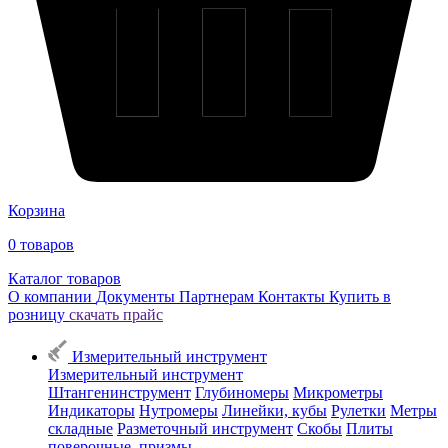
Корзина
0
товаров
Каталог товаров
О компании
Документы
Партнерам
Контакты
Купить в
розницу
скачать прайс
Измерительный инструмент
Измерительный инструмент
Штангенинструмент
Глубиномеры
Микрометры
Индикаторы
Нутромеры
Линейки, кубы
Рулетки
Метры
складные
Разметочный инструмент
Скобы
Плиты
поверочные, призмы