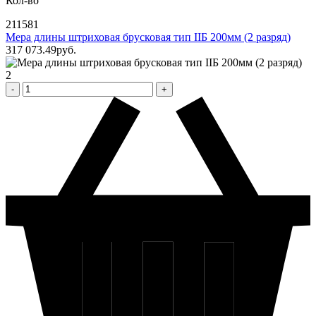
Кол-во
211581
Мера длины штриховая брусковая тип IIБ 200мм (2 разряд)
317 073
.49
pуб.
2