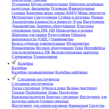
Угольники
Щупы измерительные
Шаблоны резьбовые,
радиусные, фаскомеры
Угломеры
Измерительные
головки
Концевые меры длины (КМД)
Меры твердости
Метроштоки
Секундомеры
Стойки и штативы
Уровни
Анализаторы влажности и вязкости
Лупы
Высотомеры
Динамометры
Лазерное оборудование
Пластины
стеклянные типа ПМ, ПИ
Проволочки и ролики
Шаблоны для сварки
Радиусомеры
Образцы
шероховатости (ОШС)
Граммометры
Колеса зубчатые измерительные
Мультиметры
Нормалемеры
Весовое оборудование
Гири
Интерфейсы
для подключения к ПК
Железнодорожные шаблоны
Стенкомеры
Толщиномеры
Калибры
Калибры
Калибры промышленные
Калибры нефтяные
Слесарные инструменты
Слесарные инструменты
Тиски слесарные
Зубила и пики
Кельма (мастерок)
Топоры
Пробойники
Ломы
Гвоздодеры
Краскораспылители
Бородки слесарные
Инструмент для
разделки кабеля
Головки сменные
Инструмент для снятия изоляции
Наковальня
Средства