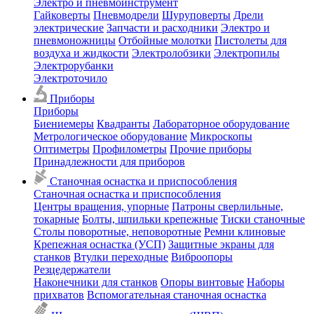
Электро и пневмоинструмент
Гайковерты
Пневмодрели
Шуруповерты
Дрели
электрические
Запчасти и расходники
Электро и
пневмоножницы
Отбойные молотки
Пистолеты для
воздуха и жидкости
Электролобзики
Электропилы
Электрорубанки
Электроточило
Приборы
Приборы
Биениемеры
Квадранты
Лабораторное оборудование
Метрологическое оборудование
Микроскопы
Оптиметры
Профилометры
Прочие приборы
Принадлежности для приборов
Станочная оснастка и приспособления
Станочная оснастка и приспособления
Центры вращения, упорные
Патроны сверлильные,
токарные
Болты, шпильки крепежные
Тиски станочные
Столы поворотные, неповоротные
Ремни клиновые
Крепежная оснастка (УСП)
Защитные экраны для
станков
Втулки переходные
Виброопоры
Резцедержатели
Наконечники для станков
Опоры винтовые
Наборы
прихватов
Вспомогательная станочная оснастка