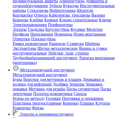
индивидуальной защиты
Длинногубцы
Домкраты и
гидрооборудование
Зубила
Кувалды
Инструментальные
наборы
Стеклорезы
Вибротехника
Шпатели
Кордщетки
Отвесы
Кабелерезы, тросорезы
Валики
Кернеры
Клейма
Киянки
Клещи строительные
Ключи
Электропаяльники
Перфораторы
Лопаты
Гладилка
Круглогубцы
Кусачки
Молотки
Надфили
Напильники
Ножницы
Ножи монтажные
Отвертки
Плоскогубцы
Рамки ножовочные
Рашпили
Стамески
Шаберы
Экстракторы
Щетки металлические
Ящики и сумки
инструментальные
Лебедки, тали, стропы
Трубообрабатывающий инструмент
Лопатка монтажная
(монтировка)
Металлорежущий инструмент
Металлорежущий инструмент
Буры
Воротки для метчиков и плашек
Державки и
ролики для рефлений
Долбяки
Зенкеры
Зенковки,
цековки
Метчики для резьбы
Пилы сегментные
Пилы
ленточные
Полотна ножовочные
Сверла
Резцы по металлу
Головки
Протяжки и прошивки
Пластины твердосплавные
Коронки
Плашки
Клуппы
Развертки
Фрезы
Электро и пневмоинструмент