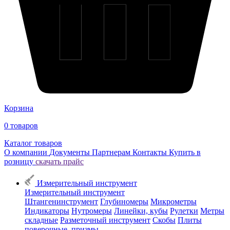
Корзина
0
товаров
Каталог товаров
О компании
Документы
Партнерам
Контакты
Купить в
розницу
скачать прайс
Измерительный инструмент
Измерительный инструмент
Штангенинструмент
Глубиномеры
Микрометры
Индикаторы
Нутромеры
Линейки, кубы
Рулетки
Метры
складные
Разметочный инструмент
Скобы
Плиты
поверочные, призмы