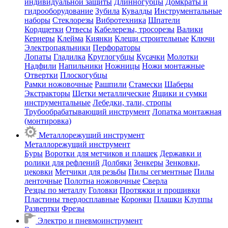
индивидуальной защиты
Длинногубцы
Домкраты и
гидрооборудование
Зубила
Кувалды
Инструментальные
наборы
Стеклорезы
Вибротехника
Шпатели
Кордщетки
Отвесы
Кабелерезы, тросорезы
Валики
Кернеры
Клейма
Киянки
Клещи строительные
Ключи
Электропаяльники
Перфораторы
Лопаты
Гладилка
Круглогубцы
Кусачки
Молотки
Надфили
Напильники
Ножницы
Ножи монтажные
Отвертки
Плоскогубцы
Рамки ножовочные
Рашпили
Стамески
Шаберы
Экстракторы
Щетки металлические
Ящики и сумки
инструментальные
Лебедки, тали, стропы
Трубообрабатывающий инструмент
Лопатка монтажная
(монтировка)
Металлорежущий инструмент
Металлорежущий инструмент
Буры
Воротки для метчиков и плашек
Державки и
ролики для рефлений
Долбяки
Зенкеры
Зенковки,
цековки
Метчики для резьбы
Пилы сегментные
Пилы
ленточные
Полотна ножовочные
Сверла
Резцы по металлу
Головки
Протяжки и прошивки
Пластины твердосплавные
Коронки
Плашки
Клуппы
Развертки
Фрезы
Электро и пневмоинструмент