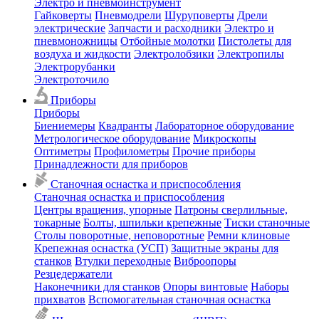
Электро и пневмоинструмент
Гайковерты
Пневмодрели
Шуруповерты
Дрели
электрические
Запчасти и расходники
Электро и
пневмоножницы
Отбойные молотки
Пистолеты для
воздуха и жидкости
Электролобзики
Электропилы
Электрорубанки
Электроточило
Приборы
Приборы
Биениемеры
Квадранты
Лабораторное оборудование
Метрологическое оборудование
Микроскопы
Оптиметры
Профилометры
Прочие приборы
Принадлежности для приборов
Станочная оснастка и приспособления
Станочная оснастка и приспособления
Центры вращения, упорные
Патроны сверлильные,
токарные
Болты, шпильки крепежные
Тиски станочные
Столы поворотные, неповоротные
Ремни клиновые
Крепежная оснастка (УСП)
Защитные экраны для
станков
Втулки переходные
Виброопоры
Резцедержатели
Наконечники для станков
Опоры винтовые
Наборы
прихватов
Вспомогательная станочная оснастка