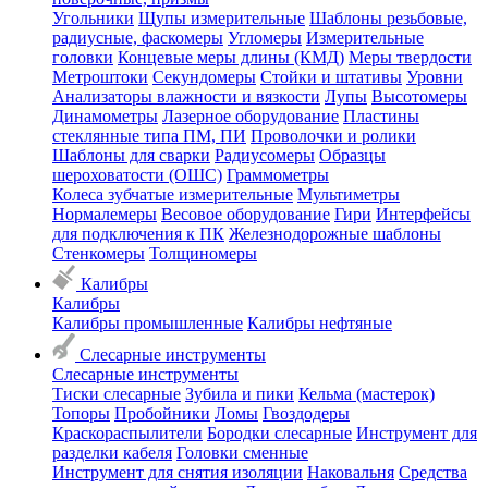
Угольники
Щупы измерительные
Шаблоны резьбовые,
радиусные, фаскомеры
Угломеры
Измерительные
головки
Концевые меры длины (КМД)
Меры твердости
Метроштоки
Секундомеры
Стойки и штативы
Уровни
Анализаторы влажности и вязкости
Лупы
Высотомеры
Динамометры
Лазерное оборудование
Пластины
стеклянные типа ПМ, ПИ
Проволочки и ролики
Шаблоны для сварки
Радиусомеры
Образцы
шероховатости (ОШС)
Граммометры
Колеса зубчатые измерительные
Мультиметры
Нормалемеры
Весовое оборудование
Гири
Интерфейсы
для подключения к ПК
Железнодорожные шаблоны
Стенкомеры
Толщиномеры
Калибры
Калибры
Калибры промышленные
Калибры нефтяные
Слесарные инструменты
Слесарные инструменты
Тиски слесарные
Зубила и пики
Кельма (мастерок)
Топоры
Пробойники
Ломы
Гвоздодеры
Краскораспылители
Бородки слесарные
Инструмент для
разделки кабеля
Головки сменные
Инструмент для снятия изоляции
Наковальня
Средства