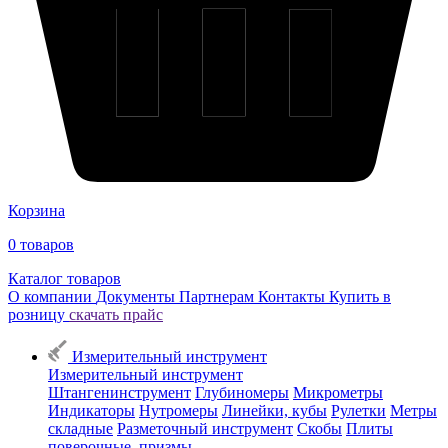
Корзина
0
товаров
Каталог товаров
О компании
Документы
Партнерам
Контакты
Купить в
розницу
скачать прайс
Измерительный инструмент
Измерительный инструмент
Штангенинструмент
Глубиномеры
Микрометры
Индикаторы
Нутромеры
Линейки, кубы
Рулетки
Метры
складные
Разметочный инструмент
Скобы
Плиты
поверочные, призмы