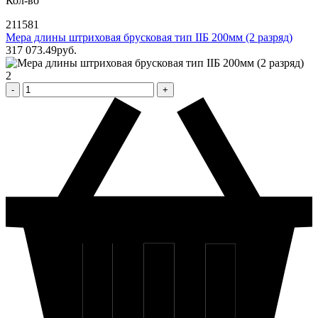
Кол-во
211581
Мера длины штриховая брусковая тип IIБ 200мм (2 разряд)
317 073
.49
pуб.
2