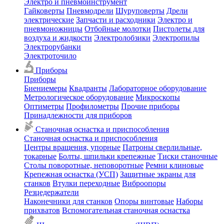
Электро и пневмоинструмент
Гайковерты
Пневмодрели
Шуруповерты
Дрели
электрические
Запчасти и расходники
Электро и
пневмоножницы
Отбойные молотки
Пистолеты для
воздуха и жидкости
Электролобзики
Электропилы
Электрорубанки
Электроточило
Приборы
Приборы
Биениемеры
Квадранты
Лабораторное оборудование
Метрологическое оборудование
Микроскопы
Оптиметры
Профилометры
Прочие приборы
Принадлежности для приборов
Станочная оснастка и приспособления
Станочная оснастка и приспособления
Центры вращения, упорные
Патроны сверлильные,
токарные
Болты, шпильки крепежные
Тиски станочные
Столы поворотные, неповоротные
Ремни клиновые
Крепежная оснастка (УСП)
Защитные экраны для
станков
Втулки переходные
Виброопоры
Резцедержатели
Наконечники для станков
Опоры винтовые
Наборы
прихватов
Вспомогательная станочная оснастка