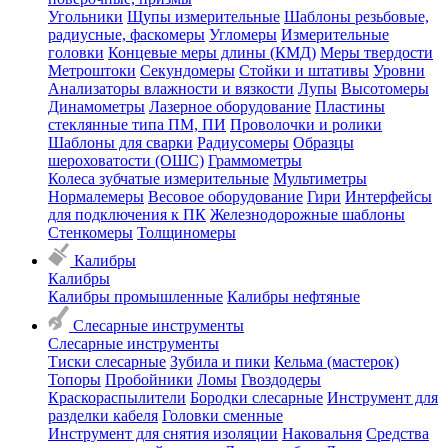
Угольники
Щупы измерительные
Шаблоны резьбовые,
радиусные, фаскомеры
Угломеры
Измерительные
головки
Концевые меры длины (КМД)
Меры твердости
Метроштоки
Секундомеры
Стойки и штативы
Уровни
Анализаторы влажности и вязкости
Лупы
Высотомеры
Динамометры
Лазерное оборудование
Пластины
стеклянные типа ПМ, ПИ
Проволочки и ролики
Шаблоны для сварки
Радиусомеры
Образцы
шероховатости (ОШС)
Граммометры
Колеса зубчатые измерительные
Мультиметры
Нормалемеры
Весовое оборудование
Гири
Интерфейсы
для подключения к ПК
Железнодорожные шаблоны
Стенкомеры
Толщиномеры
Калибры
Калибры
Калибры промышленные
Калибры нефтяные
Слесарные инструменты
Слесарные инструменты
Тиски слесарные
Зубила и пики
Кельма (мастерок)
Топоры
Пробойники
Ломы
Гвоздодеры
Краскораспылители
Бородки слесарные
Инструмент для
разделки кабеля
Головки сменные
Инструмент для снятия изоляции
Наковальня
Средства