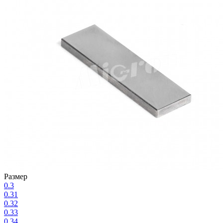
Размер
0.3
0.31
0.32
0.33
0.34