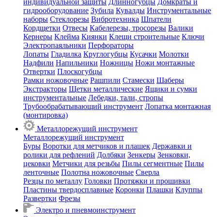
индивидуальной защиты
Длинногубцы
Домкраты и
гидрооборудование
Зубила
Кувалды
Инструментальные
наборы
Стеклорезы
Вибротехника
Шпатели
Кордщетки
Отвесы
Кабелерезы, тросорезы
Валики
Кернеры
Клейма
Киянки
Клещи строительные
Ключи
Электропаяльники
Перфораторы
Лопаты
Гладилка
Круглогубцы
Кусачки
Молотки
Надфили
Напильники
Ножницы
Ножи монтажные
Отвертки
Плоскогубцы
Рамки ножовочные
Рашпили
Стамески
Шаберы
Экстракторы
Щетки металлические
Ящики и сумки
инструментальные
Лебедки, тали, стропы
Трубообрабатывающий инструмент
Лопатка монтажная
(монтировка)
Металлорежущий инструмент
Металлорежущий инструмент
Буры
Воротки для метчиков и плашек
Державки и
ролики для рефлений
Долбяки
Зенкеры
Зенковки,
цековки
Метчики для резьбы
Пилы сегментные
Пилы
ленточные
Полотна ножовочные
Сверла
Резцы по металлу
Головки
Протяжки и прошивки
Пластины твердосплавные
Коронки
Плашки
Клуппы
Развертки
Фрезы
Электро и пневмоинструмент