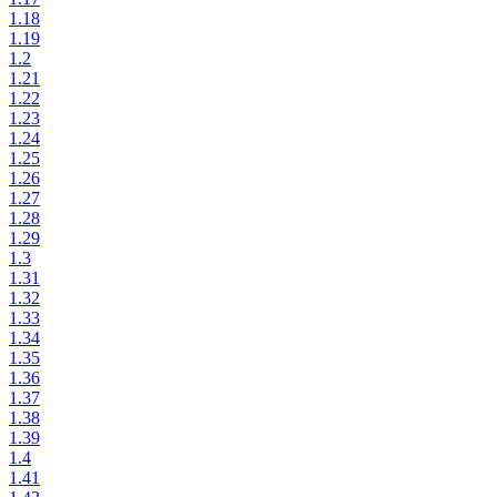
1.18
1.19
1.2
1.21
1.22
1.23
1.24
1.25
1.26
1.27
1.28
1.29
1.3
1.31
1.32
1.33
1.34
1.35
1.36
1.37
1.38
1.39
1.4
1.41