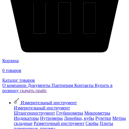
Корзина
0
товаров
Каталог товаров
О компании
Документы
Партнерам
Контакты
Купить в
розницу
скачать прайс
Измерительный инструмент
Измерительный инструмент
Штангенинструмент
Глубиномеры
Микрометры
Индикаторы
Нутромеры
Линейки, кубы
Рулетки
Метры
складные
Разметочный инструмент
Скобы
Плиты
поверочные, призмы