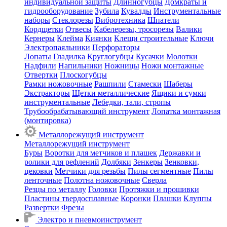
индивидуальной защиты
Длинногубцы
Домкраты и
гидрооборудование
Зубила
Кувалды
Инструментальные
наборы
Стеклорезы
Вибротехника
Шпатели
Кордщетки
Отвесы
Кабелерезы, тросорезы
Валики
Кернеры
Клейма
Киянки
Клещи строительные
Ключи
Электропаяльники
Перфораторы
Лопаты
Гладилка
Круглогубцы
Кусачки
Молотки
Надфили
Напильники
Ножницы
Ножи монтажные
Отвертки
Плоскогубцы
Рамки ножовочные
Рашпили
Стамески
Шаберы
Экстракторы
Щетки металлические
Ящики и сумки
инструментальные
Лебедки, тали, стропы
Трубообрабатывающий инструмент
Лопатка монтажная
(монтировка)
Металлорежущий инструмент
Металлорежущий инструмент
Буры
Воротки для метчиков и плашек
Державки и
ролики для рефлений
Долбяки
Зенкеры
Зенковки,
цековки
Метчики для резьбы
Пилы сегментные
Пилы
ленточные
Полотна ножовочные
Сверла
Резцы по металлу
Головки
Протяжки и прошивки
Пластины твердосплавные
Коронки
Плашки
Клуппы
Развертки
Фрезы
Электро и пневмоинструмент