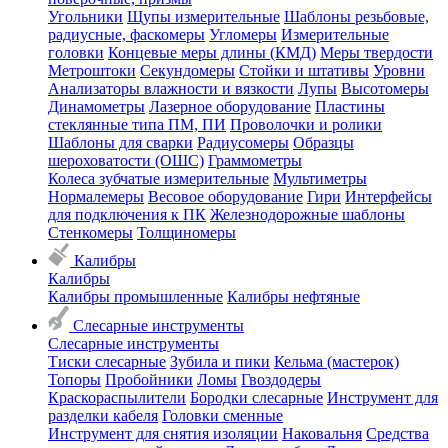
Угольники
Щупы измерительные
Шаблоны резьбовые,
радиусные, фаскомеры
Угломеры
Измерительные
головки
Концевые меры длины (КМД)
Меры твердости
Метроштоки
Секундомеры
Стойки и штативы
Уровни
Анализаторы влажности и вязкости
Лупы
Высотомеры
Динамометры
Лазерное оборудование
Пластины
стеклянные типа ПМ, ПИ
Проволочки и ролики
Шаблоны для сварки
Радиусомеры
Образцы
шероховатости (ОШС)
Граммометры
Колеса зубчатые измерительные
Мультиметры
Нормалемеры
Весовое оборудование
Гири
Интерфейсы
для подключения к ПК
Железнодорожные шаблоны
Стенкомеры
Толщиномеры
Калибры
Калибры
Калибры промышленные
Калибры нефтяные
Слесарные инструменты
Слесарные инструменты
Тиски слесарные
Зубила и пики
Кельма (мастерок)
Топоры
Пробойники
Ломы
Гвоздодеры
Краскораспылители
Бородки слесарные
Инструмент для
разделки кабеля
Головки сменные
Инструмент для снятия изоляции
Наковальня
Средства