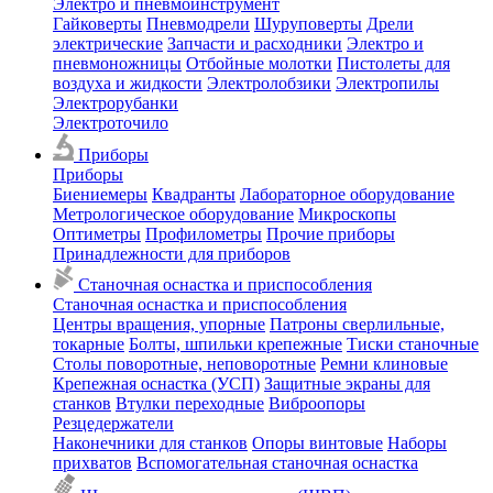
Электро и пневмоинструмент
Гайковерты
Пневмодрели
Шуруповерты
Дрели
электрические
Запчасти и расходники
Электро и
пневмоножницы
Отбойные молотки
Пистолеты для
воздуха и жидкости
Электролобзики
Электропилы
Электрорубанки
Электроточило
Приборы
Приборы
Биениемеры
Квадранты
Лабораторное оборудование
Метрологическое оборудование
Микроскопы
Оптиметры
Профилометры
Прочие приборы
Принадлежности для приборов
Станочная оснастка и приспособления
Станочная оснастка и приспособления
Центры вращения, упорные
Патроны сверлильные,
токарные
Болты, шпильки крепежные
Тиски станочные
Столы поворотные, неповоротные
Ремни клиновые
Крепежная оснастка (УСП)
Защитные экраны для
станков
Втулки переходные
Виброопоры
Резцедержатели
Наконечники для станков
Опоры винтовые
Наборы
прихватов
Вспомогательная станочная оснастка