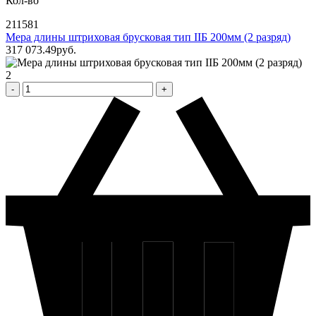
Кол-во
211581
Мера длины штриховая брусковая тип IIБ 200мм (2 разряд)
317 073
.49
pуб.
2