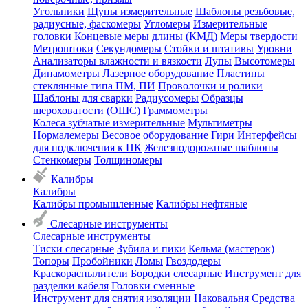
Угольники
Щупы измерительные
Шаблоны резьбовые,
радиусные, фаскомеры
Угломеры
Измерительные
головки
Концевые меры длины (КМД)
Меры твердости
Метроштоки
Секундомеры
Стойки и штативы
Уровни
Анализаторы влажности и вязкости
Лупы
Высотомеры
Динамометры
Лазерное оборудование
Пластины
стеклянные типа ПМ, ПИ
Проволочки и ролики
Шаблоны для сварки
Радиусомеры
Образцы
шероховатости (ОШС)
Граммометры
Колеса зубчатые измерительные
Мультиметры
Нормалемеры
Весовое оборудование
Гири
Интерфейсы
для подключения к ПК
Железнодорожные шаблоны
Стенкомеры
Толщиномеры
Калибры
Калибры
Калибры промышленные
Калибры нефтяные
Слесарные инструменты
Слесарные инструменты
Тиски слесарные
Зубила и пики
Кельма (мастерок)
Топоры
Пробойники
Ломы
Гвоздодеры
Краскораспылители
Бородки слесарные
Инструмент для
разделки кабеля
Головки сменные
Инструмент для снятия изоляции
Наковальня
Средства