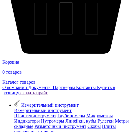
Корзина
0
товаров
Каталог товаров
О компании
Документы
Партнерам
Контакты
Купить в
розницу
скачать прайс
Измерительный инструмент
Измерительный инструмент
Штангенинструмент
Глубиномеры
Микрометры
Индикаторы
Нутромеры
Линейки, кубы
Рулетки
Метры
складные
Разметочный инструмент
Скобы
Плиты
поверочные, призмы