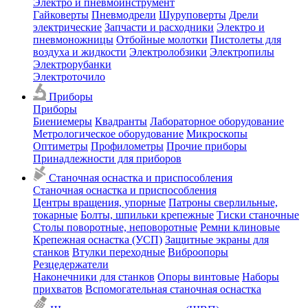
Электро и пневмоинструмент
Гайковерты
Пневмодрели
Шуруповерты
Дрели
электрические
Запчасти и расходники
Электро и
пневмоножницы
Отбойные молотки
Пистолеты для
воздуха и жидкости
Электролобзики
Электропилы
Электрорубанки
Электроточило
Приборы
Приборы
Биениемеры
Квадранты
Лабораторное оборудование
Метрологическое оборудование
Микроскопы
Оптиметры
Профилометры
Прочие приборы
Принадлежности для приборов
Станочная оснастка и приспособления
Станочная оснастка и приспособления
Центры вращения, упорные
Патроны сверлильные,
токарные
Болты, шпильки крепежные
Тиски станочные
Столы поворотные, неповоротные
Ремни клиновые
Крепежная оснастка (УСП)
Защитные экраны для
станков
Втулки переходные
Виброопоры
Резцедержатели
Наконечники для станков
Опоры винтовые
Наборы
прихватов
Вспомогательная станочная оснастка