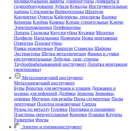
индивидуальной защиты
Длинногубцы
Домкраты и
гидрооборудование
Зубила
Кувалды
Инструментальные
наборы
Стеклорезы
Вибротехника
Шпатели
Кордщетки
Отвесы
Кабелерезы, тросорезы
Валики
Кернеры
Клейма
Киянки
Клещи строительные
Ключи
Электропаяльники
Перфораторы
Лопаты
Гладилка
Круглогубцы
Кусачки
Молотки
Надфили
Напильники
Ножницы
Ножи монтажные
Отвертки
Плоскогубцы
Рамки ножовочные
Рашпили
Стамески
Шаберы
Экстракторы
Щетки металлические
Ящики и сумки
инструментальные
Лебедки, тали, стропы
Трубообрабатывающий инструмент
Лопатка монтажная
(монтировка)
Металлорежущий инструмент
Металлорежущий инструмент
Буры
Воротки для метчиков и плашек
Державки и
ролики для рефлений
Долбяки
Зенкеры
Зенковки,
цековки
Метчики для резьбы
Пилы сегментные
Пилы
ленточные
Полотна ножовочные
Сверла
Резцы по металлу
Головки
Протяжки и прошивки
Пластины твердосплавные
Коронки
Плашки
Клуппы
Развертки
Фрезы
Электро и пневмоинструмент