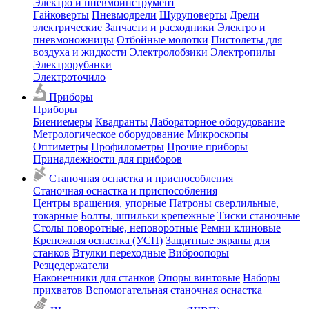
Электро и пневмоинструмент
Гайковерты
Пневмодрели
Шуруповерты
Дрели
электрические
Запчасти и расходники
Электро и
пневмоножницы
Отбойные молотки
Пистолеты для
воздуха и жидкости
Электролобзики
Электропилы
Электрорубанки
Электроточило
Приборы
Приборы
Биениемеры
Квадранты
Лабораторное оборудование
Метрологическое оборудование
Микроскопы
Оптиметры
Профилометры
Прочие приборы
Принадлежности для приборов
Станочная оснастка и приспособления
Станочная оснастка и приспособления
Центры вращения, упорные
Патроны сверлильные,
токарные
Болты, шпильки крепежные
Тиски станочные
Столы поворотные, неповоротные
Ремни клиновые
Крепежная оснастка (УСП)
Защитные экраны для
станков
Втулки переходные
Виброопоры
Резцедержатели
Наконечники для станков
Опоры винтовые
Наборы
прихватов
Вспомогательная станочная оснастка