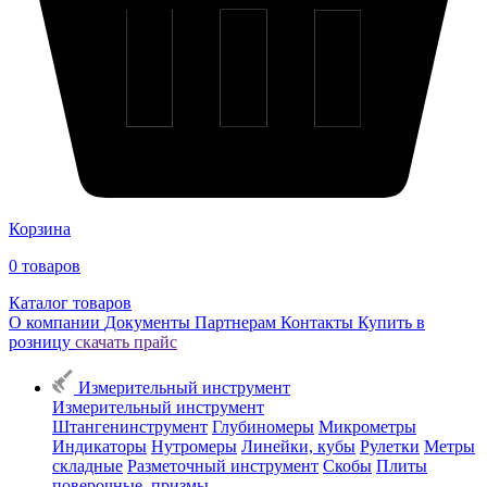
Корзина
0
товаров
Каталог товаров
О компании
Документы
Партнерам
Контакты
Купить в
розницу
скачать прайс
Измерительный инструмент
Измерительный инструмент
Штангенинструмент
Глубиномеры
Микрометры
Индикаторы
Нутромеры
Линейки, кубы
Рулетки
Метры
складные
Разметочный инструмент
Скобы
Плиты
поверочные, призмы