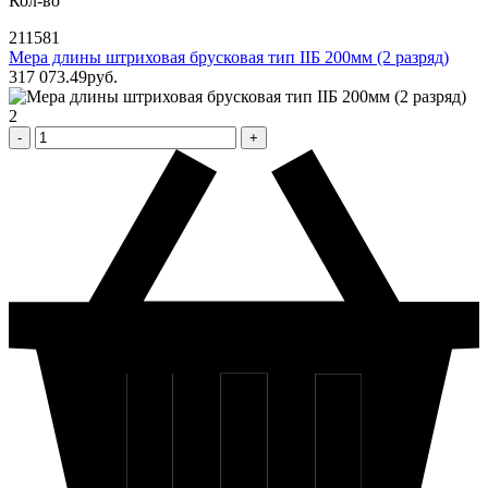
Кол-во
211581
Мера длины штриховая брусковая тип IIБ 200мм (2 разряд)
317 073
.49
pуб.
2