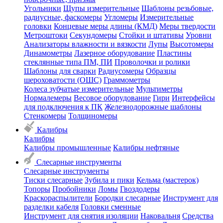
Угольники
Щупы измерительные
Шаблоны резьбовые,
радиусные, фаскомеры
Угломеры
Измерительные
головки
Концевые меры длины (КМД)
Меры твердости
Метроштоки
Секундомеры
Стойки и штативы
Уровни
Анализаторы влажности и вязкости
Лупы
Высотомеры
Динамометры
Лазерное оборудование
Пластины
стеклянные типа ПМ, ПИ
Проволочки и ролики
Шаблоны для сварки
Радиусомеры
Образцы
шероховатости (ОШС)
Граммометры
Колеса зубчатые измерительные
Мультиметры
Нормалемеры
Весовое оборудование
Гири
Интерфейсы
для подключения к ПК
Железнодорожные шаблоны
Стенкомеры
Толщиномеры
Калибры
Калибры
Калибры промышленные
Калибры нефтяные
Слесарные инструменты
Слесарные инструменты
Тиски слесарные
Зубила и пики
Кельма (мастерок)
Топоры
Пробойники
Ломы
Гвоздодеры
Краскораспылители
Бородки слесарные
Инструмент для
разделки кабеля
Головки сменные
Инструмент для снятия изоляции
Наковальня
Средства