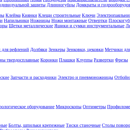
ндивидуальной защиты
Длинногубцы
Домкраты и гидрооборудо
ры
Клейма
Киянки
Клещи строительные
Ключи
Электропаяльни
и
Напильники
Ножницы
Ножи монтажные
Отвертки
Плоскогу
торы
Щетки металлические
Ящики и сумки инструментальные
Ле
 для рефлений
Долбяки
Зенкеры
Зенковки, цековки
Метчики для
ны твердосплавные
Коронки
Плашки
Клуппы
Развертки
Фрезы
еские
Запчасти и расходники
Электро и пневмоножницы
Отбойн
рологическое оборудование
Микроскопы
Оптиметры
Профилом
рные
Болты, шпильки крепежные
Тиски станочные
Столы поворо