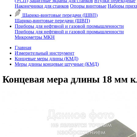
(УСП)
Защитные экраны для станков
Втулки переходные
Наконечники для станков
Опоры винтовые
Наборы прих
Шарико-винтовые передачи (ШВП)
Шарико-винтовые передачи (ШВП)
Приборы для нефтяной и газовой промышленности
Приборы для нефтяной и газовой промышленности
Микрометры МКН
Главная
Измерительный инструмент
Концевые меры длины (КМД)
Меры длины концевые штучные (КМД)
Концевая мера длины 18 мм кл