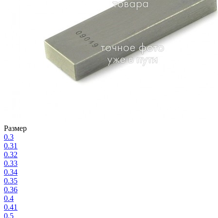
Размер
0.3
0.31
0.32
0.33
0.34
0.35
0.36
0.4
0.41
0.5