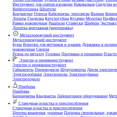
Инструмент для снятия изоляции
Наковальня
Средства и
Вибротехника
Шпатели
Кордщетки
Отвесы
Кабелерезы, тросорезы
Валики
Керне
Лопаты
Гладилка
Круглогубцы
Кусачки
Молотки
Надфил
Рамки ножовочные
Рашпили
Стамески
Шаберы
Экстрак
Лопатка монтажная (монтировка)
Металлорежущий инструмент
Металлорежущий инструмент
Буры
Воротки для метчиков и плашек
Державки и ролики
ножовочные
Сверла
Резцы по металлу
Головки
Протяжки и прошивки
Пласти
Электро и пневмоинструмент
Электро и пневмоинструмент
Гайковерты
Пневмодрели
Шуруповерты
Дрели электрич
Электролобзики
Электропилы
Электрорубанки
Электроточило
Приборы
Приборы
Биениемеры
Квадранты
Лабораторное оборудование
Мет
Станочная оснастка и приспособления
Станочная оснастка и приспособления
Центры вращения, упорные
Патроны сверлильные, тока