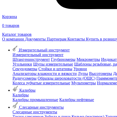
Корзина
0
товаров
Каталог товаров
О компании
Документы
Партнерам
Контакты
Купить в розни
Измерительный инструмент
Измерительный инструмент
Штангенинструмент
Глубиномеры
Микрометры
Индикат
Угольники
Щупы измерительные
Шаблоны резьбовые, р
Секундомеры
Стойки и штативы
Уровни
Анализаторы влажности и вязкости
Лупы
Высотомеры
Д
Радиусомеры
Образцы шероховатости (ОШС)
Граммомет
Колеса зубчатые измерительные
Мультиметры
Нормалем
Калибры
Калибры
Калибры промышленные
Калибры нефтяные
Слесарные инструменты
Слесарные инструменты
Тиски слесарные
Зубила и пики
Кельма (мастерок)
Топор