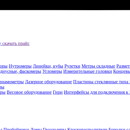
цу
скачать прайс
оры
Нутромеры
Линейки, кубы
Рулетки
Метры складные
Разме
адиусные, фаскомеры
Угломеры
Измерительные головки
Концев
инамометры
Лазерное оборудование
Пластины стеклянные типа
ры
еры
Весовое оборудование
Гири
Интерфейсы для подключения к
ы
Пробойники
Ломы
Гвоздодеры
Краскораспылители
Бородки с