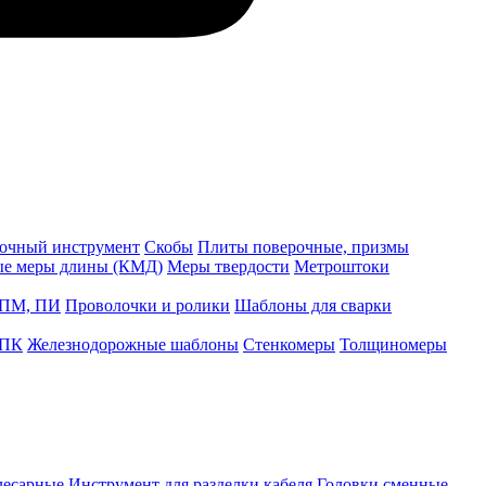
точный инструмент
Скобы
Плиты поверочные, призмы
ые меры длины (КМД)
Меры твердости
Метроштоки
 ПМ, ПИ
Проволочки и ролики
Шаблоны для сварки
 ПК
Железнодорожные шаблоны
Стенкомеры
Толщиномеры
лесарные
Инструмент для разделки кабеля
Головки сменные