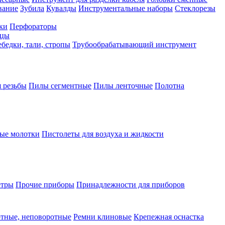
вание
Зубила
Кувалды
Инструментальные наборы
Стеклорезы
ки
Перфораторы
бцы
бедки, тали, стропы
Трубообрабатывающий инструмент
 резьбы
Пилы сегментные
Пилы ленточные
Полотна
ые молотки
Пистолеты для воздуха и жидкости
етры
Прочие приборы
Принадлежности для приборов
тные, неповоротные
Ремни клиновые
Крепежная оснастка