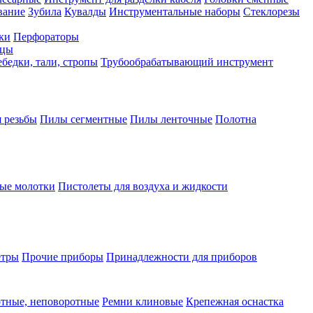
вание
Зубила
Кувалды
Инструментальные наборы
Стеклорезы
ки
Перфораторы
бцы
бедки, тали, стропы
Трубообрабатывающий инструмент
 резьбы
Пилы сегментные
Пилы ленточные
Полотна
ые молотки
Пистолеты для воздуха и жидкости
етры
Прочие приборы
Принадлежности для приборов
тные, неповоротные
Ремни клиновые
Крепежная оснастка