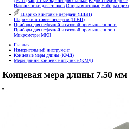
(УСП)
Защитные экраны для станков
Втулки переходные
Наконечники для станков
Опоры винтовые
Наборы прих
Шарико-винтовые передачи (ШВП)
Шарико-винтовые передачи (ШВП)
Приборы для нефтяной и газовой промышленности
Приборы для нефтяной и газовой промышленности
Микрометры МКН
Главная
Измерительный инструмент
Концевые меры длины (КМД)
Меры длины концевые штучные (КМД)
Концевая мера длины 7.50 мм 