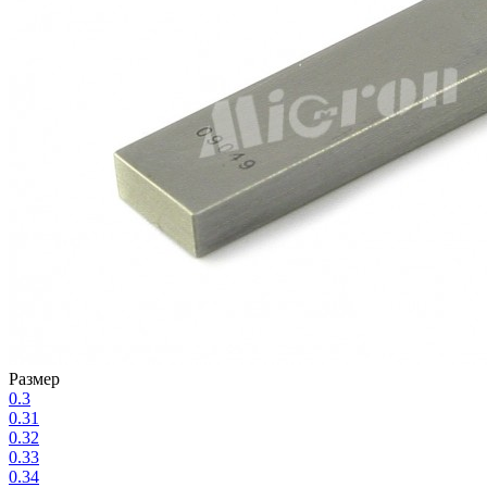
Размер
0.3
0.31
0.32
0.33
0.34