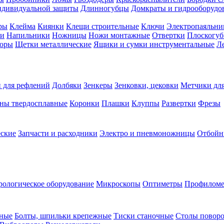
ндивидуальной защиты
Длинногубцы
Домкраты и гидрооборудо
ры
Клейма
Киянки
Клещи строительные
Ключи
Электропаяльни
и
Напильники
Ножницы
Ножи монтажные
Отвертки
Плоскогу
торы
Щетки металлические
Ящики и сумки инструментальные
Ле
 для рефлений
Долбяки
Зенкеры
Зенковки, цековки
Метчики для
ны твердосплавные
Коронки
Плашки
Клуппы
Развертки
Фрезы
еские
Запчасти и расходники
Электро и пневмоножницы
Отбойн
рологическое оборудование
Микроскопы
Оптиметры
Профилом
рные
Болты, шпильки крепежные
Тиски станочные
Столы поворо