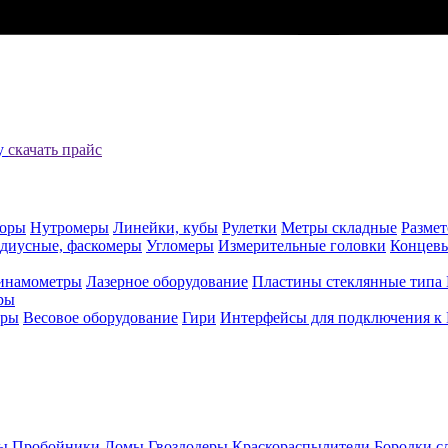
цу
скачать прайс
оры
Нутромеры
Линейки, кубы
Рулетки
Метры складные
Разме
адиусные, фаскомеры
Угломеры
Измерительные головки
Концев
инамометры
Лазерное оборудование
Пластины стеклянные типа
ры
еры
Весовое оборудование
Гири
Интерфейсы для подключения к
ы
Пробойники
Ломы
Гвоздодеры
Краскораспылители
Бородки с