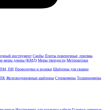
точный инструмент
Скобы
Плиты поверочные, призмы
ые меры длины (КМД)
Меры твердости
Метроштоки
 ПМ, ПИ
Проволочки и ролики
Шаблоны для сварки
 ПК
Железнодорожные шаблоны
Стенкомеры
Толщиномеры
лесарные
Инструмент для разделки кабеля
Головки сменные