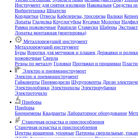
Инструмент для снятия изоляции
Наковальня
Средства и
Вибротехника
Шпатели
Кордщетки
Отвесы
Кабелерезы, тросорезы
Валики
Керне
Лопаты
Гладилка
Круглогубцы
Кусачки
Молотки
Надфил
Рамки ножовочные
Рашпили
Стамески
Шаберы
Экстрак
Лопатка монтажная (монтировка)
Металлорежущий инструмент
Металлорежущий инструмент
Буры
Воротки для метчиков и плашек
Державки и ролики
ножовочные
Сверла
Резцы по металлу
Головки
Протяжки и прошивки
Пласти
Электро и пневмоинструмент
Электро и пневмоинструмент
Гайковерты
Пневмодрели
Шуруповерты
Дрели электрич
Электролобзики
Электропилы
Электрорубанки
Электроточило
Приборы
Приборы
Биениемеры
Квадранты
Лабораторное оборудование
Мет
Станочная оснастка и приспособления
Станочная оснастка и приспособления
Центры вращения, упорные
Патроны сверлильные, тока