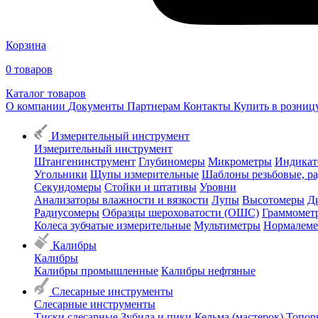
Корзина
0
товаров
Каталог товаров
О компании
Документы
Партнерам
Контакты
Купить в розни
Измерительный инструмент
Измерительный инструмент
Штангенинструмент
Глубиномеры
Микрометры
Индикат
Угольники
Щупы измерительные
Шаблоны резьбовые, р
Секундомеры
Стойки и штативы
Уровни
Анализаторы влажности и вязкости
Лупы
Высотомеры
Д
Радиусомеры
Образцы шероховатости (ОШС)
Граммомет
Колеса зубчатые измерительные
Мультиметры
Нормалем
Калибры
Калибры
Калибры промышленные
Калибры нефтяные
Слесарные инструменты
Слесарные инструменты
Тиски слесарные
Зубила и пики
Кельма (мастерок)
Топор