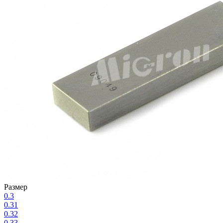
Размер
0.3
0.31
0.32
0.33