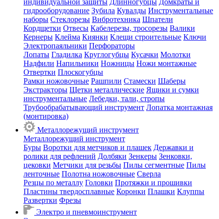
индивидуальной защиты
Длинногубцы
Домкраты и
гидрооборудование
Зубила
Кувалды
Инструментальные
наборы
Стеклорезы
Вибротехника
Шпатели
Кордщетки
Отвесы
Кабелерезы, тросорезы
Валики
Кернеры
Клейма
Киянки
Клещи строительные
Ключи
Электропаяльники
Перфораторы
Лопаты
Гладилка
Круглогубцы
Кусачки
Молотки
Надфили
Напильники
Ножницы
Ножи монтажные
Отвертки
Плоскогубцы
Рамки ножовочные
Рашпили
Стамески
Шаберы
Экстракторы
Щетки металлические
Ящики и сумки
инструментальные
Лебедки, тали, стропы
Трубообрабатывающий инструмент
Лопатка монтажная
(монтировка)
Металлорежущий инструмент
Металлорежущий инструмент
Буры
Воротки для метчиков и плашек
Державки и
ролики для рефлений
Долбяки
Зенкеры
Зенковки,
цековки
Метчики для резьбы
Пилы сегментные
Пилы
ленточные
Полотна ножовочные
Сверла
Резцы по металлу
Головки
Протяжки и прошивки
Пластины твердосплавные
Коронки
Плашки
Клуппы
Развертки
Фрезы
Электро и пневмоинструмент