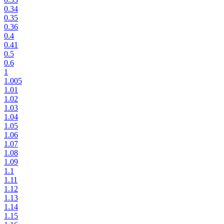
0.34
0.35
0.36
0.4
0.41
0.5
0.6
1
1.005
1.01
1.02
1.03
1.04
1.05
1.06
1.07
1.08
1.09
1.1
1.11
1.12
1.13
1.14
1.15