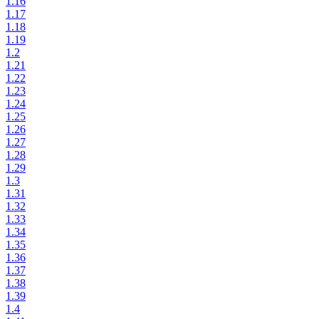
1.16
1.17
1.18
1.19
1.2
1.21
1.22
1.23
1.24
1.25
1.26
1.27
1.28
1.29
1.3
1.31
1.32
1.33
1.34
1.35
1.36
1.37
1.38
1.39
1.4