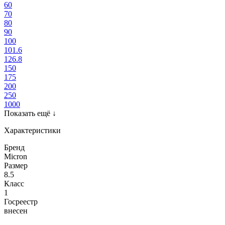
60
70
80
90
100
101.6
126.8
150
175
200
250
1000
Показать ещё
↓
Характеристики
Бренд
Micron
Размер
8.5
Класс
1
Госреестр
внесен