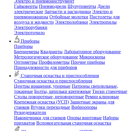
Электро и пневмоинструмент
Гайковерты
Пневмодрели
Шуруповерты
Дрели
электрические
Запчасти и расходники
Электро и
пневмоножницы
Отбойные молотки
Пистолеты для
воздуха и жидкости
Электролобзики
Электропилы
Электрорубанки
Электроточило
Приборы
Приборы
Биениемеры
Квадранты
Лабораторное оборудование
Метрологическое оборудование
Микроскопы
Оптиметры
Профилометры
Прочие приборы
Принадлежности для приборов
Станочная оснастка и приспособления
Станочная оснастка и приспособления
Центры вращения, упорные
Патроны сверлильные,
токарные
Болты, шпильки крепежные
Тиски станочные
Столы поворотные, неповоротные
Ремни клиновые
Крепежная оснастка (УСП)
Защитные экраны для
станков
Втулки переходные
Виброопоры
Резцедержатели
Наконечники для станков
Опоры винтовые
Наборы
прихватов
Вспомогательная станочная оснастка