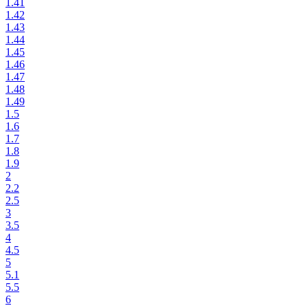
1.41
1.42
1.43
1.44
1.45
1.46
1.47
1.48
1.49
1.5
1.6
1.7
1.8
1.9
2
2.2
2.5
3
3.5
4
4.5
5
5.1
5.5
6