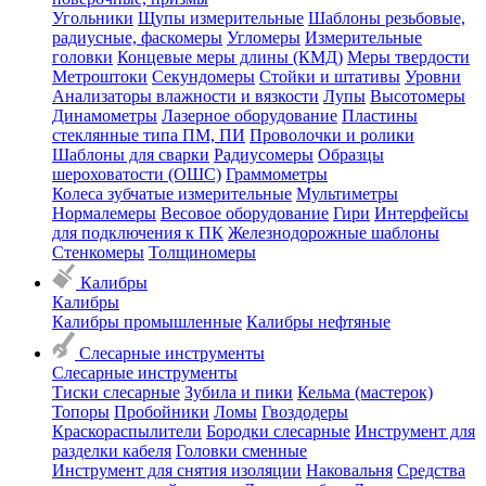
Угольники
Щупы измерительные
Шаблоны резьбовые,
радиусные, фаскомеры
Угломеры
Измерительные
головки
Концевые меры длины (КМД)
Меры твердости
Метроштоки
Секундомеры
Стойки и штативы
Уровни
Анализаторы влажности и вязкости
Лупы
Высотомеры
Динамометры
Лазерное оборудование
Пластины
стеклянные типа ПМ, ПИ
Проволочки и ролики
Шаблоны для сварки
Радиусомеры
Образцы
шероховатости (ОШС)
Граммометры
Колеса зубчатые измерительные
Мультиметры
Нормалемеры
Весовое оборудование
Гири
Интерфейсы
для подключения к ПК
Железнодорожные шаблоны
Стенкомеры
Толщиномеры
Калибры
Калибры
Калибры промышленные
Калибры нефтяные
Слесарные инструменты
Слесарные инструменты
Тиски слесарные
Зубила и пики
Кельма (мастерок)
Топоры
Пробойники
Ломы
Гвоздодеры
Краскораспылители
Бородки слесарные
Инструмент для
разделки кабеля
Головки сменные
Инструмент для снятия изоляции
Наковальня
Средства