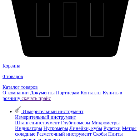
Корзина
0
товаров
Каталог товаров
О компании
Документы
Партнерам
Контакты
Купить в
розницу
скачать прайс
Измерительный инструмент
Измерительный инструмент
Штангенинструмент
Глубиномеры
Микрометры
Индикаторы
Нутромеры
Линейки, кубы
Рулетки
Метры
складные
Разметочный инструмент
Скобы
Плиты
поверочные, призмы